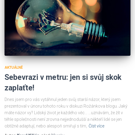
AKTUÁLNĚ
Sebevrazi v metru: jen si svůj skok
zaplaťte!
Dnes jsem pro vás vytáhnul jeden svůj starší názor, který jsem
prezentoval v únoru tohoto roku v diskuzi Rožánkova blogu. Jaký
máte názor vy? Lidský život je každého věc… …uznávám, že žít v
téhle společnosti není zrovna nejjednodušší a někteří lidé se jen
obtížně adaptují, nebo alespoň smiřují s tím,
Číst více