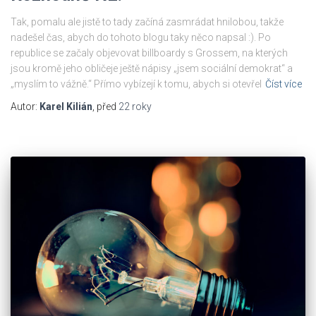
Tak, pomalu ale jistě to tady začíná zasmrádat hnilobou, takže
nadešel čas, abych do tohoto blogu taky něco napsal :). Po
republice se začaly objevovat billboardy s Grossem, na kterých
jsou kromě jeho obličeje ještě nápisy „jsem sociální demokrat“ a
„myslím to vážně.“ Přímo vybízejí k tomu, abych si otevřel
Číst více
Autor:
Karel Kilián
, před
22 roky