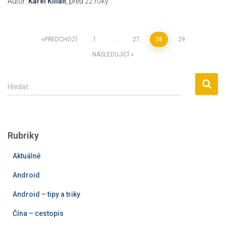
Autor:
Karel Kilián
, před
22 roky
Stránkování
PŘEDCHOZÍ
1
…
27
28
29
NÁSLEDUJÍCÍ
příspěvků
V
Hledat …
y
h
l
e
Rubriky
d
á
Aktuálně
v
á
Android
n
í
Android – tipy a triky
Čína – cestopis