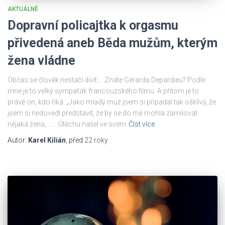
AKTUÁLNĚ
Dopravní policajtka k orgasmu
přivedená aneb Běda mužům, kterým
žena vládne
Občas se člověk nestačí divit…. Znáte Gérarda Depardieu? Podle
mne je to velký sympaťák francouzského filmu. A přitom je to
právě on, kdo říká: „Jako mladý muž jsem si připadal tak ošklivý, že
jsem si nedovedl představit, že by se do mě mohla zamilovat
nějaká žena,… ….Útěchu našel ve svém
Číst více
Autor:
Karel Kilián
, před
22 roky