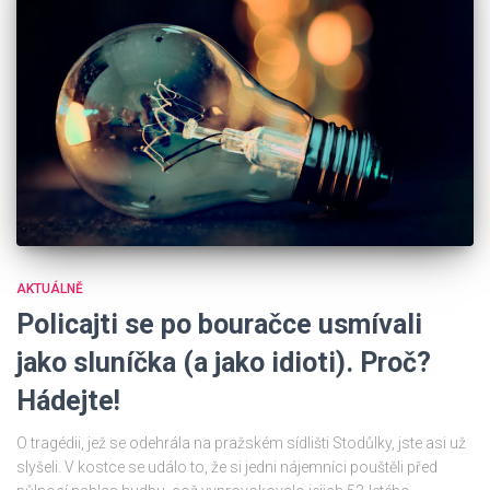
AKTUÁLNĚ
Policajti se po bouračce usmívali
jako sluníčka (a jako idioti). Proč?
Hádejte!
O tragédii, jež se odehrála na pražském sídlišti Stodůlky, jste asi už
slyšeli. V kostce se událo to, že si jedni nájemníci pouštěli před