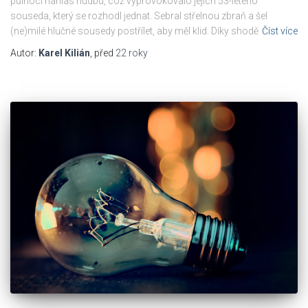
půlnocí nahlas hudbu, což vyprovokovalo jejich 53-letého
souseda, který se rozhodl jednat. Sebral střelnou zbraň a šel
(ne)milé hlučné sousedy postřílet, aby měl klid. Díky shodě
Číst více
Autor:
Karel Kilián
, před
22 roky