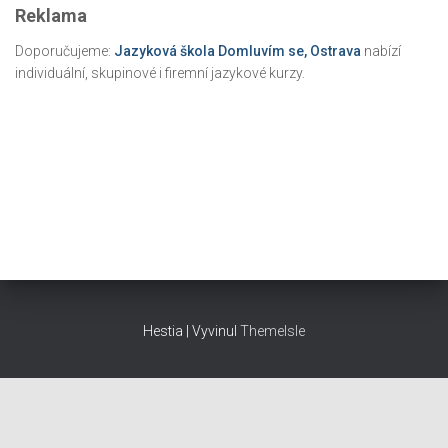
Reklama
Doporučujeme:
Jazyková škola Domluvím se, Ostrava
nabízí
individuální, skupinové i firemní jazykové kurzy.
Hestia | Vyvinul
ThemeIsle
Provozovatel a majitel webu: Karel Kilián, IČO: 07052596, Josefa
Šavla 689/6, Ostrava-Mariánské Hory, e-mail: