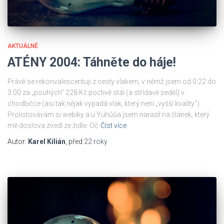
AKTUÁLNĚ
ATÉNY 2004: Táhněte do háje!
Právě se rekonvalescentuji z cesty vlakem, v němž jsem od 0:22 do
3:00 za „pouhých“ 228 Kč poctivě stál (a střídavě seděl) v
chodbičce (asi tak nějak vypadá vlak, který není „vyšší kvality“).
Prolistovávám si webíky a u Yuhůůa jsem narazil na článek, který
mě doslova zvedl ze židle. Oč
Číst více
Autor:
Karel Kilián
, před
22 roky