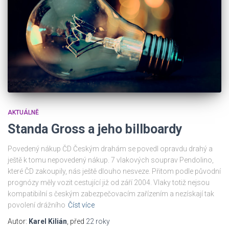
AKTUÁLNĚ
Standa Gross a jeho billboardy
Povedený nákup ČD Českým drahám se povedl opravdu drahý a
ještě k tomu nepovedený nákup. 7 vlakových souprav Pendolino,
které ČD zakoupily, nás ještě dlouho nesveze. Přitom podle původní
prognózy měly vozit cestující již od září 2004. Vlaky totiž nejsou
kompatibilní s českým zabezpečovacím zařízením a nezískají tak
povolení drážního
Číst více
Autor:
Karel Kilián
, před
22 roky