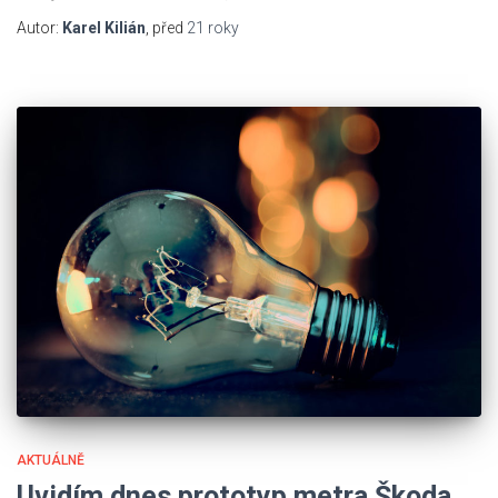
Autor:
Karel Kilián
, před
21 roky
AKTUÁLNĚ
Uvidím dnes prototyp metra Škoda