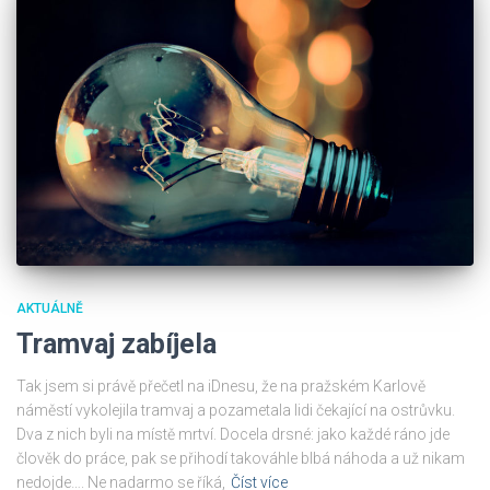
AKTUÁLNĚ
Tramvaj zabíjela
Tak jsem si právě přečetl na iDnesu, že na pražském Karlově
náměstí vykolejila tramvaj a pozametala lidi čekající na ostrůvku.
Dva z nich byli na místě mrtví. Docela drsné: jako každé ráno jde
člověk do práce, pak se přihodí takováhle blbá náhoda a už nikam
nedojde…. Ne nadarmo se říká,
Číst více