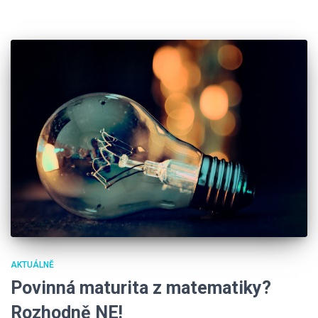
AKTUÁLNĚ
Povinná maturita z matematiky?
Rozhodně NE!