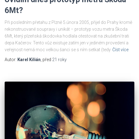
6Mt?
Při posledním přetahu z Plzně 5.února 2005, přijel do Prahy kromě
rekonstruované soupravy i unikát – prototyp vozu metra Škoda
6Mt, který plzeňská škodovka hodlala otestovat na zkušební trati
depa Kačerov. Tento vůz existuje zatím jen v jediném provedení a
veřejnost nemá moc velkou šanci se s ním setkat (tedy
Číst více
Autor:
Karel Kilián
, před
21 roky