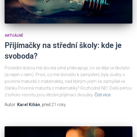
AKTUÁLNĚ
Přijímačky na střední školy: kde je
svoboda?
Poslední dobou mě docela silně překvapuje, co se děje ve školství
(a nejen v něm). První, co mě donutilo k zamyšlení, byly úvahy o
povinné maturitě z matematiky, nad kterým jsem se zamýšlel ve
článku Povinná maturita z matematiky? Rozhodně NE!. Další perlou
z tohoto resortu jsou letošní přijímací zkoušky
Číst více
Autor:
Karel Kilián
, před
21 roky