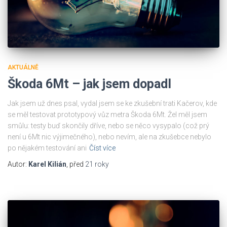
AKTUÁLNĚ
Škoda 6Mt – jak jsem dopadl
Jak jsem už dnes psal, vydal jsem se ke zkušební trati Kačerov, kde
se měl testovat prototypový vůz metra Škoda 6Mt. Žel měl jsem
smůlu: testy buď skončily dříve, nebo se něco vysypalo (což prý
není u 6Mt nic výjimečného), nebo nevím, ale na zkušebce nebylo
po nějakém testování ani
Číst více
Autor:
Karel Kilián
, před
21 roky