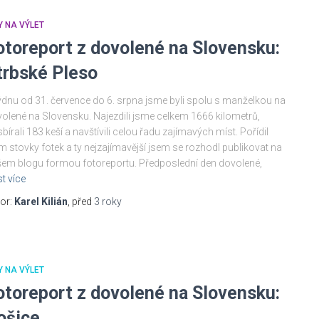
Y NA VÝLET
otoreport z dovolené na Slovensku:
trbské Pleso
ýdnu od 31. července do 6. srpna jsme byli spolu s manželkou na
olené na Slovensku. Najezdili jsme celkem 1666 kilometrů,
bírali 183 keší a navštívili celou řadu zajímavých míst. Pořídil
m stovky fotek a ty nejzajímavější jsem se rozhodl publikovat na
em blogu formou fotoreportu. Předposlední den dovolené,
st více
or:
Karel Kilián
, před
3 roky
Y NA VÝLET
otoreport z dovolené na Slovensku:
ošice