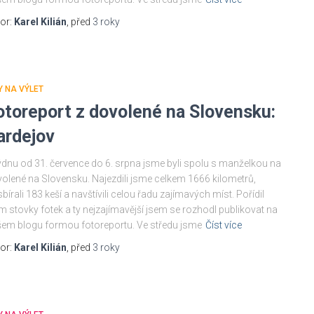
or:
Karel Kilián
, před
3 roky
Y NA VÝLET
otoreport z dovolené na Slovensku:
ardejov
ýdnu od 31. července do 6. srpna jsme byli spolu s manželkou na
olené na Slovensku. Najezdili jsme celkem 1666 kilometrů,
bírali 183 keší a navštívili celou řadu zajímavých míst. Pořídil
m stovky fotek a ty nejzajímavější jsem se rozhodl publikovat na
em blogu formou fotoreportu. Ve středu jsme
Číst více
or:
Karel Kilián
, před
3 roky