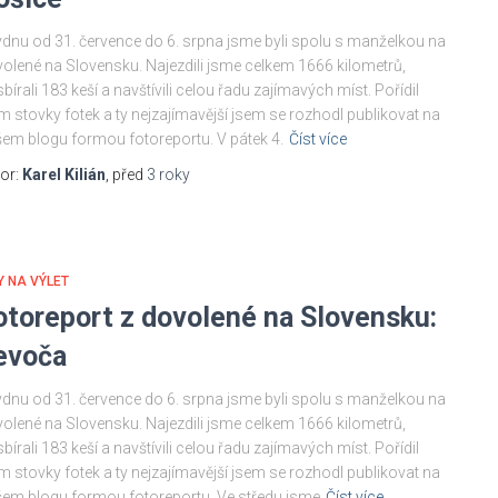
ýdnu od 31. července do 6. srpna jsme byli spolu s manželkou na
olené na Slovensku. Najezdili jsme celkem 1666 kilometrů,
bírali 183 keší a navštívili celou řadu zajímavých míst. Pořídil
m stovky fotek a ty nejzajímavější jsem se rozhodl publikovat na
em blogu formou fotoreportu. V pátek 4.
Číst více
or:
Karel Kilián
, před
3 roky
Y NA VÝLET
otoreport z dovolené na Slovensku:
evoča
ýdnu od 31. července do 6. srpna jsme byli spolu s manželkou na
olené na Slovensku. Najezdili jsme celkem 1666 kilometrů,
bírali 183 keší a navštívili celou řadu zajímavých míst. Pořídil
m stovky fotek a ty nejzajímavější jsem se rozhodl publikovat na
em blogu formou fotoreportu. Ve středu jsme
Číst více