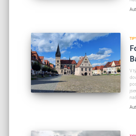
Aut
TIP
F
B
V t
dov
pos
jse
naš
Aut