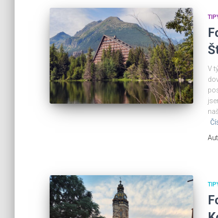
TIP
F
Š
V t
dov
pos
jse
naš
Čí
Aut
TIP
F
K