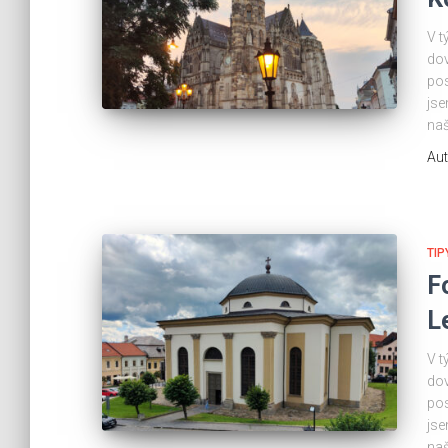
V t
dov
pos
jse
naš
Aut
TIP
F
L
V t
dov
pos
jse
naš