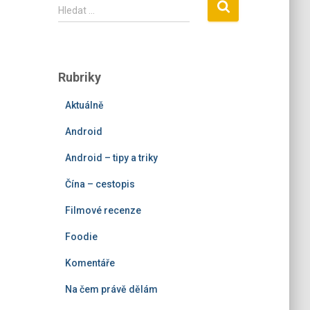
V
Hledat …
y
h
l
e
Rubriky
d
á
Aktuálně
v
á
Android
n
í
Android – tipy a triky
Čína – cestopis
Filmové recenze
Foodie
Komentáře
Na čem právě dělám