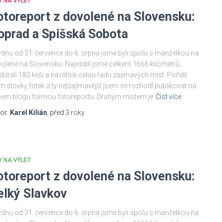
Y NA VÝLET
otoreport z dovolené na Slovensku:
oprad a Spišská Sobota
ýdnu od 31. července do 6. srpna jsme byli spolu s manželkou na
olené na Slovensku. Najezdili jsme celkem 1666 kilometrů,
bírali 183 keší a navštívili celou řadu zajímavých míst. Pořídil
m stovky fotek a ty nejzajímavější jsem se rozhodl publikovat na
em blogu formou fotoreportu. Druhým místem je
Číst více
or:
Karel Kilián
, před
3 roky
Y NA VÝLET
otoreport z dovolené na Slovensku:
elký Slavkov
ýdnu od 31. července do 6. srpna jsme byli spolu s manželkou na