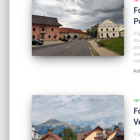
TIP
F
P
V t
dov
pos
jse
naš
Aut
TIP
F
V
V t