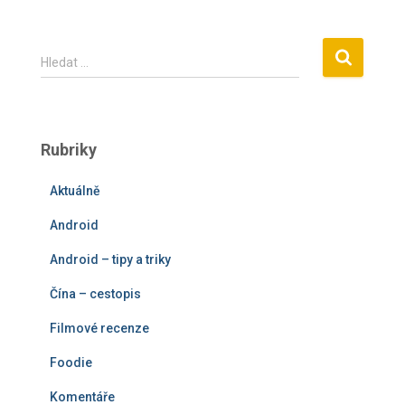
V
Hledat …
y
h
l
e
Rubriky
d
á
Aktuálně
v
á
Android
n
í
Android – tipy a triky
Čína – cestopis
Filmové recenze
Foodie
Komentáře