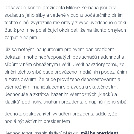
Dosavadní konání prezidenta Miloše Zemana jsoucí v
souladu s jeho sliby a vedené v duchu počátečního plnění
těchto slibů, zvýraznilo mé omyly z výše uvedeného článku.
Budiž pro mne polehčující okolností, že na těchto omylech
zarputile nelpím.
Již samotným inauguračním projevem pan prezident
dokázal mnoho nepředpojatých posluchačů nadchnout a
slibům v něm obsaženým uvěřit. Uvěřit navzdory tomu, že
plnění těchto slibů bude provázeno mediálním podezíráním
a zkreslováním. Že bude provázeno dehonestováním a
všemožnými manipulacemi s pravdou a skutečnostmi.
Jednoduše a zkrátka, házením všemožných „klacků a
klacíků“ pod nohy, snahám prezidenta o naplnění jeho slibů.
Jedno z opakovaných vyjádření prezidenta sděluje, že
hodlá být aktivním presidentem.
Jednoduchou manipulativní otázku: „
měl by prezident