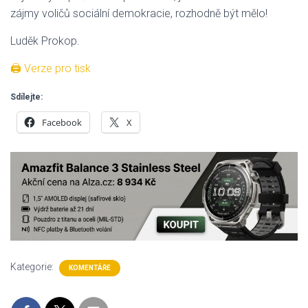
zájmy voličů sociální demokracie, rozhodně být mělo!
Luděk Prokop.
🖨 Verze pro tisk
Sdílejte:
Facebook
X
Kategorie:
KOMENTÁŘE