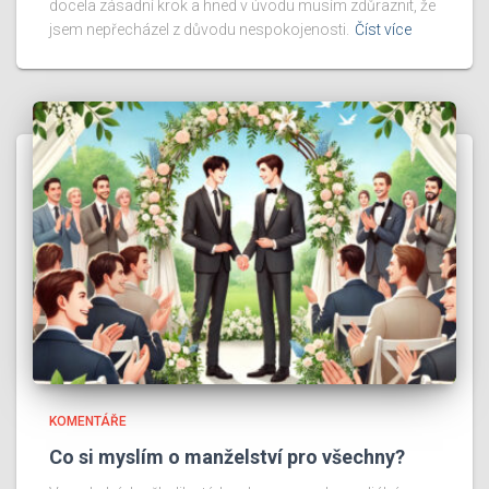
docela zásadní krok a hned v úvodu musím zdůraznit, že
jsem nepřecházel z důvodu nespokojenosti.
Číst více
KOMENTÁŘE
Co si myslím o manželství pro všechny?