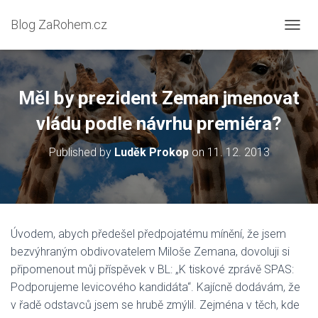
Blog ZaRohem.cz
P
Ř
E
P
N
Měl by prezident Zeman jmenovat
O
U
vládu podle návrhu premiéra?
T
N
Published by
Luděk Prokop
on
11. 12. 2013
A
V
I
G
A
C
Úvodem, abych předešel předpojatému mínění, že jsem
I
bezvýhraným obdivovatelem Miloše Zemana, dovoluji si
připomenout můj příspěvek v BL: „K tiskové zprávě SPAS:
Podporujeme levicového kandidáta“. Kajícně dodávám, že
v řadě odstavců jsem se hrubě zmýlil. Zejména v těch, kde