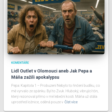
KOMENTÁŘE
Lidl Outlet v Olomouci aneb Jak Pepa a
Máňa zažili apokalypsu
Pepa: Kapitola 1 – Probuzení Nebylo to řinčení budíku, co
mě vyrvalo ze spánku. Byl to Zvuk. Hluboký, vibrující tón,
který rezonoval přímo v mé lebeční kosti. Máňa už stála
uprostřed ložnice, oděná pouze v
Číst více