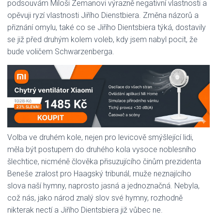
podsouvám Miloši Zemanovi výrazně negativní vlastnosti a
opěvuji ryzí vlastnosti Jiřího Dienstbiera. Změna názorů a
přiznání omylu, také co se Jiřího Dientsbiera týká, dostavily
se již před druhým kolem voleb, kdy jsem nabyl pocit, že
bude voličem Schwarzenberga.
Volba ve druhém kole, nejen pro levicově smýšlející lidi,
měla být postupem do druhého kola vysoce noblesního
šlechtice, nicméně člověka přisuzujícího činům prezidenta
Beneše zralost pro Haagský tribunál, muže neznajícího
slova naší hymny, naprosto jasná a jednoznačná. Nebyla,
což nás, jako národ znalý slov své hymny, rozhodně
nikterak nectí a Jiřího Dientsbiera již vůbec ne.