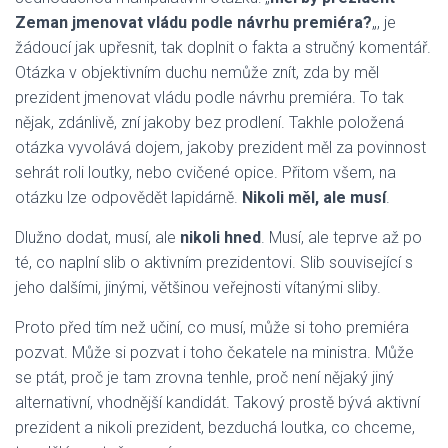
Zeman jmenovat vládu podle návrhu premiéra?
„, je
žádoucí jak upřesnit, tak doplnit o fakta a stručný komentář.
Otázka v objektivním duchu nemůže znít, zda by měl
prezident jmenovat vládu podle návrhu premiéra. To tak
nějak, zdánlivě, zní jakoby bez prodlení. Takhle položená
otázka vyvolává dojem, jakoby prezident měl za povinnost
sehrát roli loutky, nebo cvičené opice. Přitom všem, na
otázku lze odpovědět lapidárně.
Nikoli měl, ale musí
.
Dlužno dodat, musí, ale
nikoli hned
. Musí, ale teprve až po
té, co naplní slib o aktivním prezidentovi. Slib související s
jeho dalšími, jinými, většinou veřejnosti vítanými sliby.
Proto před tím než učiní, co musí, může si toho premiéra
pozvat. Může si pozvat i toho čekatele na ministra. Může
se ptát, proč je tam zrovna tenhle, proč není nějaký jiný
alternativní, vhodnější kandidát. Takový prostě bývá aktivní
prezident a nikoli prezident, bezduchá loutka, co chceme,