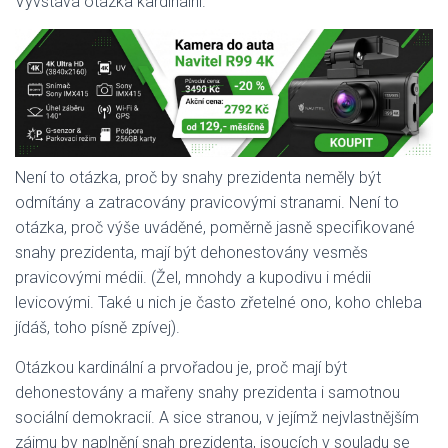
Vyvstává otázka kardinální.
Není to otázka, proč by snahy prezidenta neměly být
odmítány a zatracovány pravicovými stranami. Není to
otázka, proč výše uváděné, poměrně jasně specifikované
snahy prezidenta, mají být dehonestovány vesměs
pravicovými médii. (Žel, mnohdy a kupodivu i médii
levicovými. Také u nich je často zřetelné ono, koho chleba
jídáš, toho písně zpívej).
Otázkou kardinální a prvořadou je, proč mají být
dehonestovány a mařeny snahy prezidenta i samotnou
sociální demokracií. A sice stranou, v jejímž nejvlastnějším
zájmu by naplnění snah prezidenta, jsoucích v souladu se