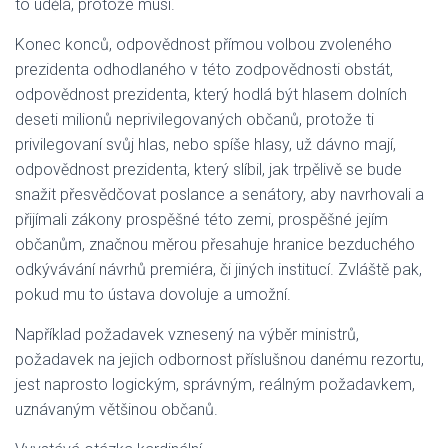
to udělá, protože musí.
Konec konců, odpovědnost přímou volbou zvoleného
prezidenta odhodlaného v této zodpovědnosti obstát,
odpovědnost prezidenta, který hodlá být hlasem dolních
deseti milionů neprivilegovaných občanů, protože ti
privilegovaní svůj hlas, nebo spíše hlasy, už dávno mají,
odpovědnost prezidenta, který slíbil, jak trpělivě se bude
snažit přesvědčovat poslance a senátory, aby navrhovali a
přijímali zákony prospěšné této zemi, prospěšné jejím
občanům, značnou měrou přesahuje hranice bezduchého
odkývávání návrhů premiéra, či jiných institucí. Zvláště pak,
pokud mu to ústava dovoluje a umožní.
Například požadavek vznesený na výběr ministrů,
požadavek na jejich odbornost příslušnou danému rezortu,
jest naprosto logickým, správným, reálným požadavkem,
uznávaným většinou občanů.