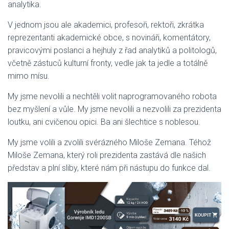
analytika.
V jednom jsou ale akademici, profesoři, rektoři, zkrátka
reprezentanti akademické obce, s novináři, komentátory,
pravicovými poslanci a hejhuly z řad analytiků a politologů,
včetně zástuců kulturní fronty, vedle jak ta jedle a totálně
mimo mísu.
My jsme nevolili a nechtěli volit naprogramovaného robota
bez myšlení a vůle. My jsme nevolili a nezvolili za prezidenta
loutku, ani cvičenou opici. Ba ani šlechtice s noblesou.
My jsme volili a zvolili svérázného Miloše Zemana. Téhož
Miloše Zemana, který roli prezidenta zastává dle našich
představ a plní sliby, které nám při nástupu do funkce dal.