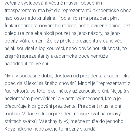
veřejné vystupování, včetně mávání obscéním
transparentem, má být dle reprezentantů akademické obce
naprosto nedotknutelné. Podle nich má prezident plnit
funkci naprogramovaného robota, nebo cvičené opice, bez
ohledu (a zdaleka nikoli pouze) na jeho názory, na jeho
pocity, vůli a chtění. Že by přístup prezidenta v dané věci
nějak souvisel s logikou věci, nebo obyčejnou slušností, to
zřejmě reprezentanty akademické obce nemůže
napadnout ani ve snu.
Nyní, v současné době, dostává od prezidenta akademická
obec další lekci slušného chování. Mnozí její reprezentanti z
řad rektorů, se této lekci, někdy až zarputile brání. Nejspíš v
nezlomném přesvědčení o vlastní výjimečnosti, která je
předurčuje k dirigování prezidenta. Prezident musí a oni
mohou. V dané situaci prezident musí je zvát na oslavy
státních svátků. Všechny ty výjimečné muže do jednoho.
Když někoho nepozve, je to hrozný skandál.