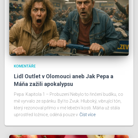
KOMENTÁŘE
Lidl Outlet v Olomouci aneb Jak Pepa a
Máňa zažili apokalypsu
Pepa: Kapitola 1 – Probuzení Nebylo to řinčení budíku, co
mě vyrvalo ze spánku. Byl to Zvuk. Hluboký, vibrující tón,
který rezonoval přímo v mé lebeční kosti. Máňa už stála
uprostřed ložnice, oděná pouze v
Číst více