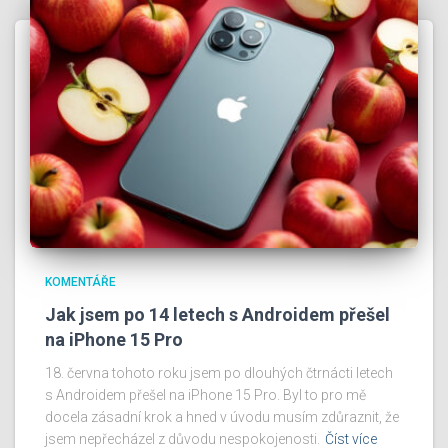
KOMENTÁŘE
Jak jsem po 14 letech s Androidem přešel
na iPhone 15 Pro
18. června tohoto roku jsem po dlouhých čtrnácti letech
s Androidem přešel na iPhone 15 Pro. Byl to pro mě
docela zásadní krok a hned v úvodu musím zdůraznit, že
jsem nepřecházel z důvodu nespokojenosti.
Číst více