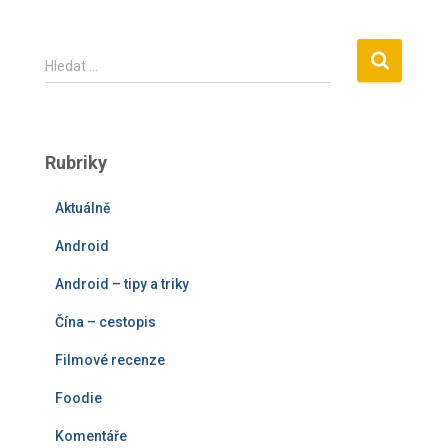
V
Hledat …
y
h
l
e
Rubriky
d
á
Aktuálně
v
á
Android
n
í
Android – tipy a triky
Čína – cestopis
Filmové recenze
Foodie
Komentáře