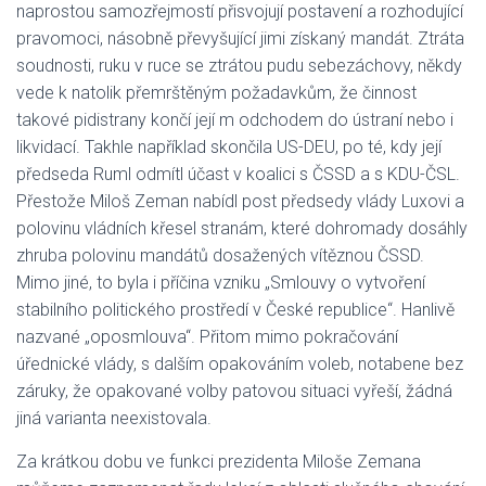
naprostou samozřejmostí přisvojují postavení a rozhodující
pravomoci, násobně převyšující jimi získaný mandát. Ztráta
soudnosti, ruku v ruce se ztrátou pudu sebezáchovy, někdy
vede k natolik přemrštěným požadavkům, že činnost
takové pidistrany končí její m odchodem do ústraní nebo i
likvidací. Takhle například skončila US-DEU, po té, kdy její
předseda Ruml odmítl účast v koalici s ČSSD a s KDU-ČSL.
Přestože Miloš Zeman nabídl post předsedy vlády Luxovi a
polovinu vládních křesel stranám, které dohromady dosáhly
zhruba polovinu mandátů dosažených vítěznou ČSSD.
Mimo jiné, to byla i příčina vzniku „Smlouvy o vytvoření
stabilního politického prostředí v České republice“. Hanlivě
nazvané „oposmlouva“. Přitom mimo pokračování
úřednické vlády, s dalším opakováním voleb, notabene bez
záruky, že opakované volby patovou situaci vyřeší, žádná
jiná varianta neexistovala.
Za krátkou dobu ve funkci prezidenta Miloše Zemana