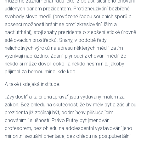
můžeme zaznamenat řadu lekcí z oblasti slušného chování,
udílených panem prezidentem. Proti zneužívání bezbřehé
svobody slova médii, (provázené řadou soudních sporů a
absencí možnosti bránit se proti zkreslování, lžím a
nactiutrhání), stojí snahy prezidenta o zlepšení etické úrovně
sdělovacích prostředků. Snahy, v podobě řady
nelichotivých výroků na adresu některých médií, zatím
vyznívají naprázdno. Zdání, plynoucí z chování médií, že
někdo si může dovoli cokoli a někdo nesmí nic, jakoby
přijímal za bernou minci kde kdo.
A také i kdejaká instituce.
„Zvyklosti“ a ta či ona „práva“ jsou vydávány málem za
zákon. Bez ohledu na skutečnost, že by měly být a zásluhou
prezidenta již začínají být, podmíněny příslušejícím
chováním i slušností. Právo Putny být jmenován
profesorem, bez ohledu na adolescentní vystavování jeho
minoritní sexuální orientace, bez ohledu na postpubertální