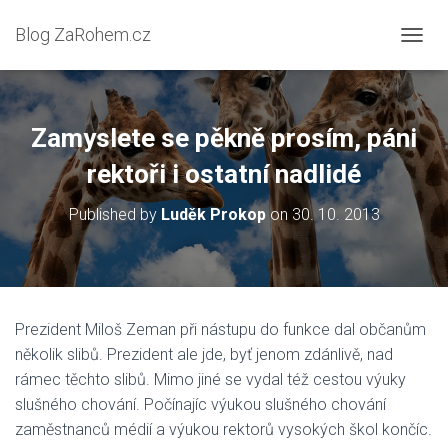
Blog ZaRohem.cz
P
Ř
E
P
N
Zamyslete se pěkně prosím, páni
O
U
rektoři i ostatní nadlidé
T
N
Published by
Luděk Prokop
on
30. 10. 2013
A
V
I
G
A
C
Prezident Miloš Zeman při nástupu do funkce dal občanům
I
několik slibů. Prezident ale jde, byť jenom zdánlivě, nad
rámec těchto slibů. Mimo jiné se vydal též cestou výuky
slušného chování. Počínajíc výukou slušného chování
zaměstnanců médií a výukou rektorů vysokých škol končíc.