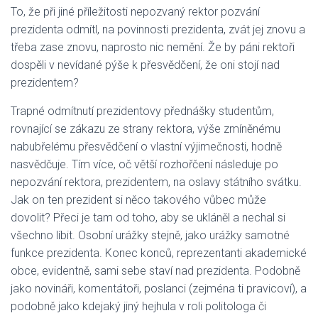
To, že při jiné příležitosti nepozvaný rektor pozvání
prezidenta odmítl, na povinnosti prezidenta, zvát jej znovu a
třeba zase znovu, naprosto nic nemění. Že by páni rektoři
dospěli v nevídané pýše k přesvědčení, že oni stojí nad
prezidentem?
Trapné odmítnutí prezidentovy přednášky studentům,
rovnající se zákazu ze strany rektora, výše zmíněnému
nabubřelému přesvědčení o vlastní výjimečnosti, hodně
nasvědčuje. Tím více, oč větší rozhořčení následuje po
nepozvání rektora, prezidentem, na oslavy státního svátku.
Jak on ten prezident si něco takového vůbec může
dovolit? Přeci je tam od toho, aby se ukláněl a nechal si
všechno líbit. Osobní urážky stejně, jako urážky samotné
funkce prezidenta. Konec konců, reprezentanti akademické
obce, evidentně, sami sebe staví nad prezidenta. Podobně
jako novináři, komentátoři, poslanci (zejména ti pravicoví), a
podobně jako kdejaký jiný hejhula v roli politologa či