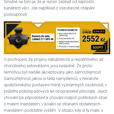
Smutné na tom je, že je nucen začínat od naprosto
banálních věcí. Jde například o všeobecné chápání
posloupností.
O pochopení, že projevy nabubřelosti a nepatřičného, až
chorobného sebevědomí, jsou neslušné. Že proto
nemohou být nadále akceptovány jako samozřejmost.
Samozřejmost, jakou si řada namyšlenců, v hierarchii
společenského postavení méně významných osobností, v
průběhu polistopadových let neoprávněně přisvojila. Jejich
chování lze připodobnit k chování malých politických stran
s malým mandátem, v koalici se stranami obdařených
mandátem podstatně vyšším. V situaci, kdy si ty malé, s