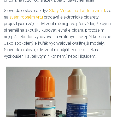
přitom, na rozdíl od srážek z platu, dávat nemusím.
Slovo dalo slovo a když
Starý Mrzout na Twitteru zmínil
, že
na
svém ropném vrtu
prodává elektronické cigarety,
projevil jsem zájem. Mrzout mě nejprve přesvědčil, že bych
si neměl na zkoušku kupovat levná e-cigára, protože mi
nejspíš nebudou vyhovovat, a vrátil bych se zpět ke klasice.
Jako spokojený e-kuřák vychvaloval kvalitnější modely.
Slovo dalo slovo, a Mrzout mi půjčil jeden kousek na
vyzkoušení i s „tekutým nikotinem,“ neboli liquidem.