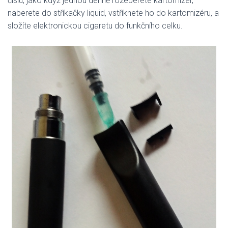
číslu, jako když jednou denně rozeberete kartomizér,
naberete do stříkačky liquid, vstříknete ho do kartomizéru, a
složíte elektronickou cigaretu do funkčního celku.