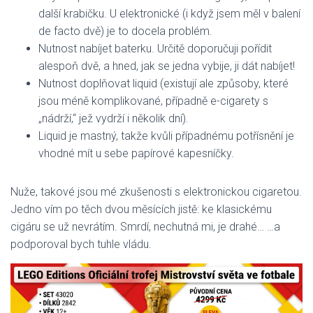
další krabičku. U elektronické (i když jsem měl v balení
de facto dvě) je to docela problém.
Nutnost nabíjet baterku. Určitě doporučuji pořídit
alespoň dvě, a hned, jak se jedna vybije, ji dát nabíjet!
Nutnost doplňovat liquid (existují ale způsoby, které
jsou méně komplikované, případně e-cigarety s
„nádrží,“ jež vydrží i několik dní).
Liquid je mastný, takže kvůli případnému potřísnění je
vhodné mít u sebe papírové kapesníčky.
Nuže, takové jsou mé zkušenosti s elektronickou cigaretou.
Jedno vím po těch dvou měsících jistě: ke klasickému
cigáru se už nevrátím. Smrdí, nechutná mi, je drahé… …a
podporoval bych tuhle vládu.