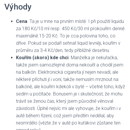
Výhody
Cena
. Ta je u mne na prvním místě. I při použití liquidu
za 180 Kč/10 ml resp. 450 Kč/30 ml prokouřím denně
maximálně 15-20 Kč. To je cca polovina toho, co
dříve. Pokud se podaří sehnat liquid levněji, kouřím v
průměru za 3-4 Kč/den, tedy přibližně desetinu.
Kouřím (skoro) kde chci
. Manželka je nekuřačka,
takže jsem samozřejmě doma nekouřil a chodil jsem
na balkón. Elektronická cigareta jí nejen nevadí, ale
některé příchuti jí i voní, takže nemusím mrznout na
balkóně, ale kouřím kdekoli v bytě – včetně toho, když
sedím u počítače. Bonusem je i skutečnost, že mohu
trávit se ženou čas, který jsem původně věnoval
závislosti. Úplně nejvíc mi ale vyhovuje, že kouřím i v
autě během řízení, což jsem předtím nedělal, aby
nesmrdělo (vězte že v autě po kuřákovi zůstane ten