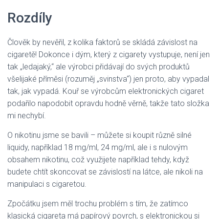
Rozdíly
Člověk by nevěřil, z kolika faktorů se skládá závislost na
cigaretě! Dokonce i dým, který z cigarety vystupuje, není jen
tak „ledajaký,“ ale výrobci přidávají do svých produktů
všelijaké příměsi (rozuměj „svinstva“) jen proto, aby vypadal
tak, jak vypadá. Kouř se výrobcům elektronických cigaret
podařilo napodobit opravdu hodně věrně, takže tato složka
mi nechybí.
O nikotinu jsme se bavili – můžete si koupit různě silné
liquidy, například 18 mg/ml, 24 mg/ml, ale i s nulovým
obsahem nikotinu, což využijete například tehdy, když
budete chtít skoncovat se závislostí na látce, ale nikoli na
manipulaci s cigaretou.
Zpočátku jsem měl trochu problém s tím, že zatímco
klasická cigareta má papírový povrch, s elektronickou si