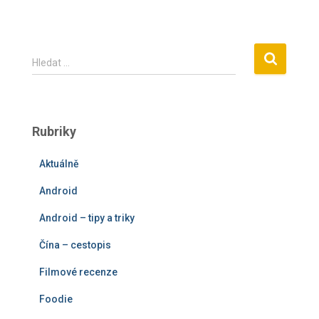
V
Hledat …
y
h
l
e
Rubriky
d
á
Aktuálně
v
á
Android
n
í
Android – tipy a triky
Čína – cestopis
Filmové recenze
Foodie