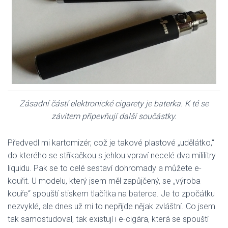
Zásadní částí elektronické cigarety je baterka. K té se
závitem připevňují další součástky.
Předvedl mi kartomizér, což je takové plastové „udělátko,“
do kterého se stříkačkou s jehlou vpraví necelé dva mililitry
liquidu. Pak se to celé sestaví dohromady a můžete e-
kouřit. U modelu, který jsem měl zapůjčený, se „výroba
kouře“ spouští stiskem tlačítka na baterce. Je to zpočátku
nezvyklé, ale dnes už mi to nepřijde nějak zvláštní. Co jsem
tak samostudoval, tak existují i e-cigára, která se spouští