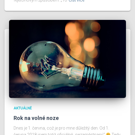
fejetonovým způsobem. „To
Číst více
AKTUÁLNĚ
Rok na volné noze
Dnes je 1. června, což je pro mne důležitý den. Od 1.
června 2018 jsem totiž oficiálně „nezaměstnaný“
Tedy