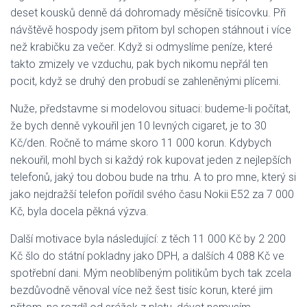
deset kousků denně dá dohromady měsíčně tisícovku. Při
návštěvě hospody jsem přitom byl schopen stáhnout i více
než krabičku za večer. Když si odmyslíme peníze, které
takto zmizely ve vzduchu, pak bych nikomu nepřál ten
pocit, když se druhý den probudí se zahleněnými plícemi.
Nuže, představme si modelovou situaci: budeme-li počítat,
že bych denně vykouřil jen 10 levných cigaret, je to 30
Kč/den. Ročně to máme skoro 11 000 korun. Kdybych
nekouřil, mohl bych si každý rok kupovat jeden z nejlepších
telefonů, jaký tou dobou bude na trhu. A to pro mne, který si
jako nejdražší telefon pořídil svého času Nokii E52 za 7 000
Kč, byla docela pěkná výzva.
Další motivace byla následující: z těch 11 000 Kč by 2 200
Kč šlo do státní pokladny jako DPH, a dalších 4 088 Kč ve
spotřební dani. Mým neoblíbeným politikům bych tak zcela
bezdůvodně věnoval více než šest tisíc korun, které jim