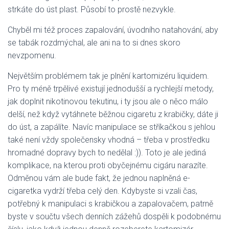
strkáte do úst plast. Působí to prostě nezvykle.
Chyběl mi též proces zapalování, úvodního natahování, aby
se tabák rozdmýchal, ale ani na to si dnes skoro
nevzpomenu.
Největším problémem tak je plnění kartomizéru liquidem.
Pro ty méně trpělivé existují jednodušší a rychlejší metody,
jak doplnit nikotinovou tekutinu, i ty jsou ale o něco málo
delší, než když vytáhnete běžnou cigaretu z krabičky, dáte ji
do úst, a zapálíte. Navíc manipulace se stříkačkou s jehlou
také není vždy společensky vhodná – třeba v prostředku
hromadné dopravy bych to nedělal :)). Toto je ale jediná
komplikace, na kterou proti obyčejnému cigáru narazíte.
Odměnou vám ale bude fakt, že jednou naplněná e-
cigaretka vydrží třeba celý den. Kdybyste si vzali čas,
potřebný k manipulaci s krabičkou a zapalovačem, patrně
byste v součtu všech denních zážehů dospěli k podobnému