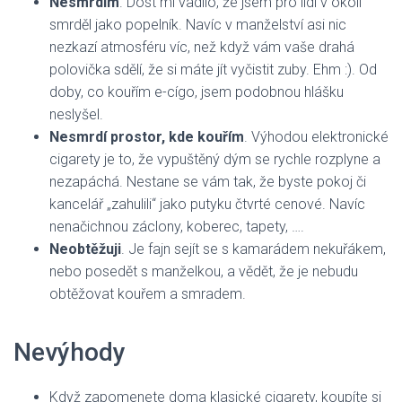
Nesmrdím
. Dost mi vadilo, že jsem pro lidi v okolí
smrděl jako popelník. Navíc v manželství asi nic
nezkazí atmosféru víc, než když vám vaše drahá
polovička sdělí, že si máte jít vyčistit zuby. Ehm :). Od
doby, co kouřím e-cígo, jsem podobnou hlášku
neslyšel.
Nesmrdí prostor, kde kouřím
. Výhodou elektronické
cigarety je to, že vypuštěný dým se rychle rozplyne a
nezapáchá. Nestane se vám tak, že byste pokoj či
kancelář „zahulili“ jako putyku čtvrté cenové. Navíc
nenačichnou záclony, koberec, tapety, ….
Neobtěžuji
. Je fajn sejít se s kamarádem nekuřákem,
nebo posedět s manželkou, a vědět, že je nebudu
obtěžovat kouřem a smradem.
Nevýhody
Když zapomenete doma klasické cigarety, koupíte si