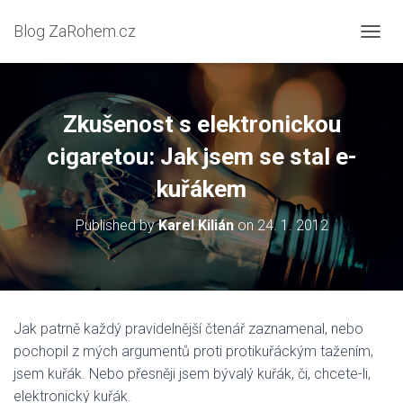
Blog ZaRohem.cz
P
Ř
E
P
N
Zkušenost s elektronickou
O
U
cigaretou: Jak jsem se stal e-
T
kuřákem
N
A
V
Published by
Karel Kilián
on
24. 1. 2012
I
G
A
C
I
Jak patrně každý pravidelnější čtenář zaznamenal, nebo
pochopil z mých argumentů proti protikuřáckým tažením,
jsem kuřák. Nebo přesněji jsem bývalý kuřák, či, chcete-li,
elektronický kuřák.