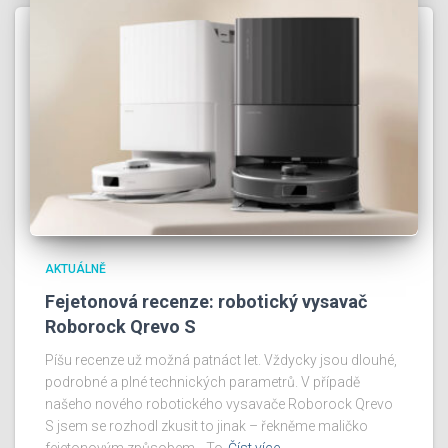
AKTUÁLNĚ
Fejetonová recenze: robotický vysavač
Roborock Qrevo S
Píšu recenze už možná patnáct let. Vždycky jsou dlouhé,
podrobné a plné technických parametrů. V případě
našeho nového robotického vysavače Roborock Qrevo
S jsem se rozhodl zkusit to jinak – řekněme maličko