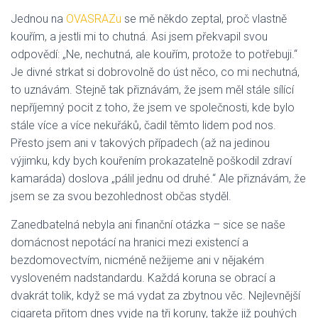
Jednou na
OVASRAZu
se mě někdo zeptal, proč vlastně
kouřím, a jestli mi to chutná. Asi jsem překvapil svou
odpovědí: „Ne, nechutná, ale kouřím, protože to potřebuji.“
Je divné strkat si dobrovolně do úst něco, co mi nechutná,
to uznávám. Stejně tak přiznávám, že jsem měl stále sílící
nepříjemný pocit z toho, že jsem ve společnosti, kde bylo
stále více a více nekuřáků, čadil těmto lidem pod nos.
Přesto jsem ani v takových případech (až na jedinou
výjimku, kdy bych kouřením prokazatelně poškodil zdraví
kamaráda) doslova „pálil jednu od druhé.“ Ale přiznávám, že
jsem se za svou bezohlednost občas styděl.
Zanedbatelná nebyla ani finanční otázka – sice se naše
domácnost nepotácí na hranici mezi existencí a
bezdomovectvím, nicméně nežijeme ani v nějakém
vysloveném nadstandardu. Každá koruna se obrací a
dvakrát tolik, když se má vydat za zbytnou věc. Nejlevnější
cigareta přitom dnes vyjde na tři koruny, takže již pouhých