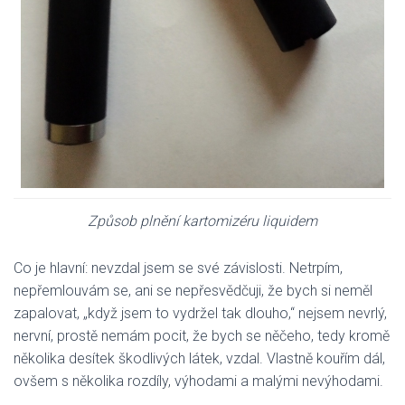
Způsob plnění kartomizéru liquidem
Co je hlavní: nevzdal jsem se své závislosti. Netrpím,
nepřemlouvám se, ani se nepřesvědčuji, že bych si neměl
zapalovat, „když jsem to vydržel tak dlouho,“ nejsem nevrlý,
nervní, prostě nemám pocit, že bych se něčeho, tedy kromě
několika desítek škodlivých látek, vzdal. Vlastně kouřím dál,
ovšem s několika rozdíly, výhodami a malými nevýhodami.