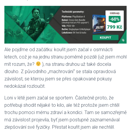
Ale pojďme od začátku: kouřit jsem začal v osmnácti
letech, což je na jednu stranu poměrně pozdě (už jsem mohl
mít rozum, že?
), na stranu druhou už také docela
dlouho. Z původního „machrování“ se stala opravdová
závislost, se kterou jsem se přes opakované pokusy
nedokázal rozloučit.
Loni v létě jsem začal se sportem. Částečně proto, že
potřebuji shodit nějaké to kilo, ale též protože jsem chtěl
trochu pomoci mému zdraví a kondici. Tam se samozřejmě
má závislost projevila, byť jsem postupně zaznamenával
zlepšování své fyzičky. Přestat kouřit jsem ale nechtěl.