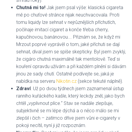
smrad roky).
Chutná mi to!
Jak jsem psal výše: klasická cigareta
mě po chuťové stránce nijak neuchvacovala. Proti
tomu liquidy lze sehnat v nejrůznějších příchutích,
počínaje imitací cigaret a konče třeba cherry,
kapučínovou, banánovou…. Přiznám se, že když mi
Mrzout poprvé vyprávěl o tom, jaké příchuti se dají
sehnat, díval jsem se spíše skepticky. Byl jsem zvyklý,
že cigáro chutná maximálně tak mentolově. Teď si
kouření opravdu užívám a při každém plnění si dávám
jinou ze sady chutí. Ostatně podívejte se, jaká je
nabídka na serveru
Nikotin.cz
(sekce tekuté náplně).
Zdraví
. Už po dvou týdnech jsem zaznamenal ústup
ranního kuřáckého kašle, který leckdy zněl, jako bych
chtěl „vyplivnout plíce.“ Stav se nadále zlepšuje,
subjektivně se mi lépe dýchá a o něco málo se mi
zlepšil i čich – zatímco dříve jsem vůni e-cigarety v
pokoji necítil, nyní ji již rozpoznám.