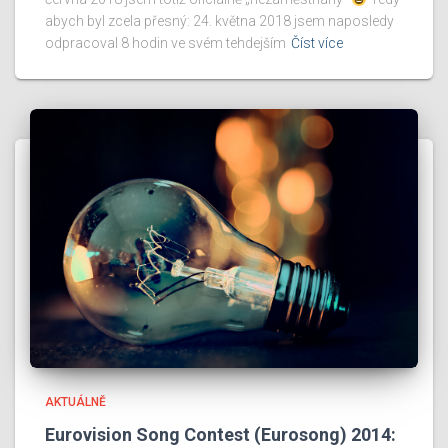
abych byl zcela přesný: 24. května 2018 jsem naposledy
odpracoval 8 hodin ve svém tehdejším
Číst více
AKTUÁLNĚ
Eurovision Song Contest (Eurosong) 2014: