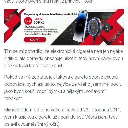
vždy, skoro bych snad i řekl „z principu,“ kouřil.
Tím se mi potvrdilo, že elektronická cigareta není jen nějaké
šidítko, ale opravdu obsahuje nikotin, tedy hlavní návykovou
složku, kvůli které jsem kouřil.
Pokud se mě zeptáte, jak taková cigareta poprvé chutná,
odpověděl bych asi takto: nejvíce ze všeho jsem měl pocit,
jako bych kouřil vodní dýmku s nějakým „voňavým“
tabákem.
Mimochodem od toho večera, tedy od 23. listopadu 2011,
jsem klasickou cigaretu už nedal do úst. Včera jsem tedy
oslavil dvouměsíční výročí ;).