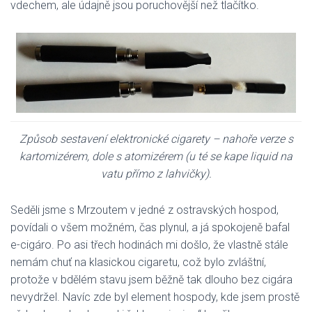
vdechem, ale údajně jsou poruchovější než tlačítko.
Způsob sestavení elektronické cigarety – nahoře verze s
kartomizérem, dole s atomizérem (u té se kape liquid na
vatu přímo z lahvičky).
Seděli jsme s Mrzoutem v jedné z ostravských hospod,
povídali o všem možném, čas plynul, a já spokojeně bafal
e-cigáro. Po asi třech hodinách mi došlo, že vlastně stále
nemám chuť na klasickou cigaretu, což bylo zvláštní,
protože v bdělém stavu jsem běžně tak dlouho bez cigára
nevydržel. Navíc zde byl element hospody, kde jsem prostě