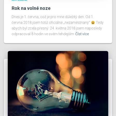
Rok na volné noze
Dnes je 1. června, což je pro mne důležitý den. Od 1.
června 2018 jsem totiž oficiálně „nezaměstnaný“
Tedy
abych byl zcela přesný: 24. května 2018 jsem naposledy
odpracoval 8 hodin ve svém tehdejším
Číst více