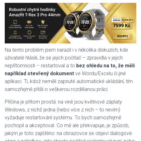
Na tento problém jsem narazil i v několika diskuzích, kde
uživatelé hlásili, že se jejich počítač – zpravidla v jejich
nepřítomnosti – restartoval a to
bez ohledu na to, že měli
například otevřený dokument
ve Wordu/Excelu či jiné
aplikaci. Ti, kdož neměli zapnuté automatické ukládání, tím
samozřejmě přišli o veškerou rozdělanou práci.
Příčina je přitom prostá: na vině jsou květnové záplaty
Windows, z nichž jedna (nebo více z nich – to nevím)
vyžaduje restartování systému. To bych samozřejmě
pochopil a akceptoval. Co mě ale překvapuje, je způsob,
jakým je toto zajištěno: na obrazovce se objeví dialogové