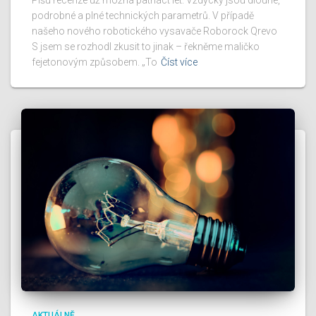
Píšu recenze už možná patnáct let. Vždycky jsou dlouhé,
podrobné a plné technických parametrů. V případě
našeho nového robotického vysavače Roborock Qrevo
S jsem se rozhodl zkusit to jinak – řekněme maličko
fejetonovým způsobem. „To
Číst více
AKTUÁLNĚ