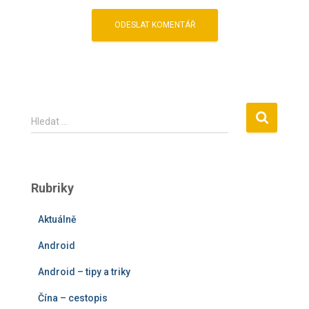
V
Hledat …
y
h
l
e
Rubriky
d
á
Aktuálně
v
á
Android
n
í
Android – tipy a triky
Čína – cestopis