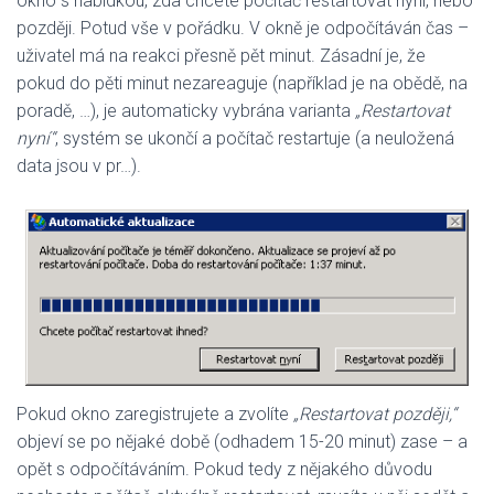
okno s nabídkou, zda chcete počítač restartovat nyní, nebo
později. Potud vše v pořádku. V okně je odpočítáván čas –
uživatel má na reakci přesně pět minut. Zásadní je, že
pokud do pěti minut nezareaguje (například je na obědě, na
poradě, …), je automaticky vybrána varianta
„Restartovat
nyní“
, systém se ukončí a počítač restartuje (a neuložená
data jsou v pr…).
Pokud okno zaregistrujete a zvolíte
„Restartovat později,“
objeví se po nějaké době (odhadem 15-20 minut) zase – a
opět s odpočítáváním. Pokud tedy z nějakého důvodu