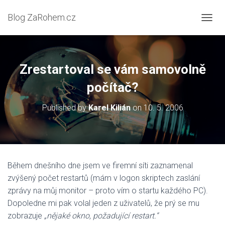
Blog ZaRohem.cz
P
Ř
E
P
N
Zrestartoval se vám samovolně
O
U
počítač?
T
N
Published by
Karel Kilián
on
10. 5. 2006
A
V
I
G
A
C
Během dnešního dne jsem ve firemní síti zaznamenal
I
zvýšený počet restartů (mám v logon skriptech zaslání
zprávy na můj monitor – proto vím o startu každého PC).
Dopoledne mi pak volal jeden z uživatelů, že prý se mu
zobrazuje
„nějaké okno, požadující restart.“