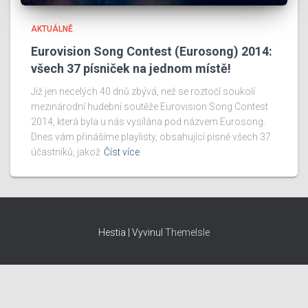
AKTUÁLNĚ
Eurovision Song Contest (Eurosong) 2014:
všech 37 písniček na jednom místě!
Již jen necelých 40 dnů zbývá, než se roztočí soukolí
mezinárodní hudební soutěže Eurovision Song Contest
2014, která byla u nás vysílána pod názvem Eurosong.
Dnes vám přinášíme playlisty, obsahující písně všech 37
účastníků, jakož
Číst více
Hestia | Vyvinul
ThemeIsle
Provozovatel a majitel webu: Karel Kilián, IČO: 07052596, Josefa
Šavla 689/6, Ostrava-Mariánské Hory, e-mail: