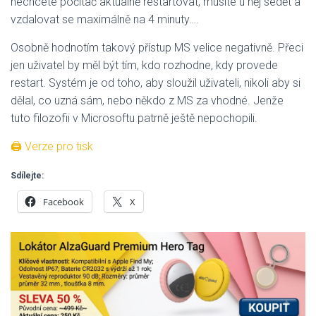
nechcete počítač aktuálně restartovat, musíte u něj sedět a
vzdalovat se maximálně na 4 minuty….
Osobně hodnotím takový přístup MS velice negativně. Přeci
jen uživatel by měl být tím, kdo rozhodne, kdy provede
restart. Systém je od toho, aby sloužil uživateli, nikoli aby si
dělal, co uzná sám, nebo někdo z MS za vhodné. Jenže
tuto filozofii v Microsoftu patrně ještě nepochopili.
🖨 Verze pro tisk
Sdílejte:
Facebook
X