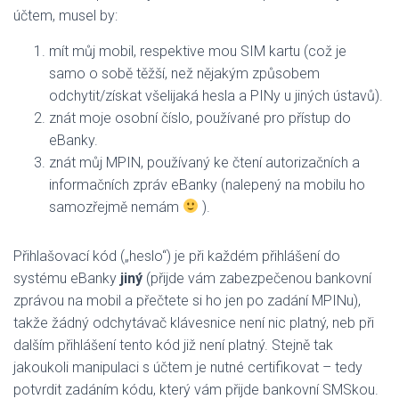
účtem, musel by:
mít můj mobil, respektive mou SIM kartu (což je
samo o sobě těžší, než nějakým způsobem
odchytit/získat všelijaká hesla a PINy u jiných ústavů).
znát moje osobní číslo, používané pro přístup do
eBanky.
znát můj MPIN, používaný ke čtení autorizačních a
informačních zpráv eBanky (nalepený na mobilu ho
samozřejmě nemám
).
Přihlašovací kód („heslo“) je při každém přihlášení do
systému eBanky
jiný
(přijde vám zabezpečenou bankovní
zprávou na mobil a přečtete si ho jen po zadání MPINu),
takže žádný odchytávač klávesnice není nic platný, neb při
dalším přihlášení tento kód již není platný. Stejně tak
jakoukoli manipulaci s účtem je nutné certifikovat – tedy
potvrdit zadáním kódu, který vám přijde bankovní SMSkou.