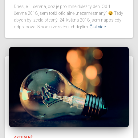
Dnes je 1. června, což je pro mne důležitý den. Od 1.
června 2018 jsem totiž oficiálně „nezaměstnaný“
Tedy
abych byl zcela přesný: 24. května 2018 jsem naposledy
odpracoval 8 hodin ve svém tehdejším
Číst více
AKTUÁLNĚ