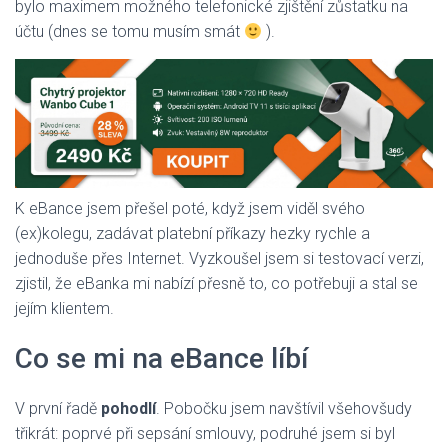
bylo maximem možného telefonické zjištění zůstatku na
účtu (dnes se tomu musím smát
).
K eBance jsem přešel poté, když jsem viděl svého
(ex)kolegu, zadávat platební příkazy hezky rychle a
jednoduše přes Internet. Vyzkoušel jsem si testovací verzi,
zjistil, že eBanka mi nabízí přesně to, co potřebuji a stal se
jejím klientem.
Co se mi na eBance líbí
V první řadě
pohodlí
. Pobočku jsem navštívil všehovšudy
třikrát: poprvé při sepsání smlouvy, podruhé jsem si byl