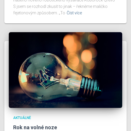
našeho nového robotického vysavače Roborock Qrevo
S jsem se rozhodl zkusit to jinak – řekněme maličko
fejetonovým způsobem. „To
Číst více
AKTUÁLNĚ
Rok na volné noze