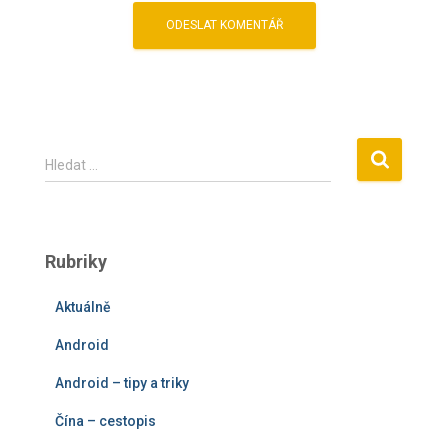
V
Hledat …
y
h
l
e
Rubriky
d
á
Aktuálně
v
á
Android
n
í
Android – tipy a triky
Čína – cestopis