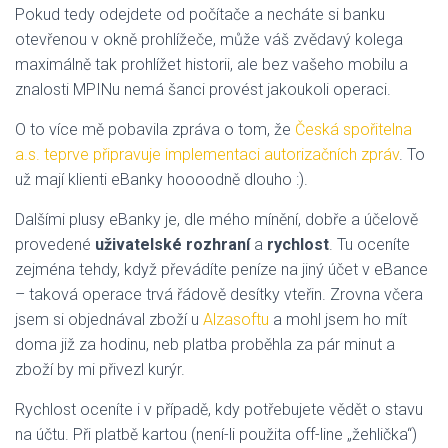
Pokud tedy odejdete od počítače a necháte si banku
otevřenou v okně prohlížeče, může váš zvědavý kolega
maximálně tak prohlížet historii, ale bez vašeho mobilu a
znalosti MPINu nemá šanci provést jakoukoli operaci.
O to více mě pobavila zpráva o tom, že
Česká spořitelna
a.s. teprve připravuje implementaci autorizačních zpráv
. To
už mají klienti eBanky hoooodně dlouho :).
Dalšími plusy eBanky je, dle mého mínění, dobře a účelově
provedené
uživatelské rozhraní
a
rychlost
. Tu oceníte
zejména tehdy, když převádíte peníze na jiný účet v eBance
– taková operace trvá řádově desítky vteřin. Zrovna včera
jsem si objednával zboží u
Alzasoftu
a mohl jsem ho mít
doma již za hodinu, neb platba proběhla za pár minut a
zboží by mi přivezl kurýr.
Rychlost oceníte i v případě, kdy potřebujete vědět o stavu
na účtu. Při platbě kartou (není-li použita off-line „žehlička“)