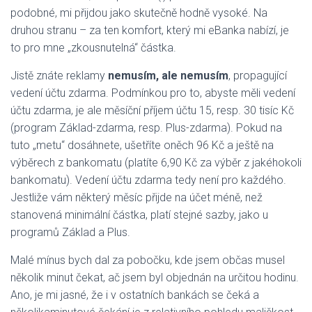
podobné, mi přijdou jako skutečně hodně vysoké. Na
druhou stranu – za ten komfort, který mi eBanka nabízí, je
to pro mne „zkousnutelná“ částka.
Jistě znáte reklamy
nemusím, ale nemusím
, propagující
vedení účtu zdarma. Podmínkou pro to, abyste měli vedení
účtu zdarma, je ale měsíční příjem účtu 15, resp. 30 tisíc Kč
(program Základ-zdarma, resp. Plus-zdarma). Pokud na
tuto „metu“ dosáhnete, ušetříte oněch 96 Kč a ještě na
výběrech z bankomatu (platíte 6,90 Kč za výběr z jakéhokoli
bankomatu). Vedení účtu zdarma tedy není pro každého.
Jestliže vám některý měsíc přijde na účet méně, než
stanovená minimální částka, platí stejné sazby, jako u
programů Základ a Plus.
Malé mínus bych dal za pobočku, kde jsem občas musel
několik minut čekat, ač jsem byl objednán na určitou hodinu.
Ano, je mi jasné, že i v ostatních bankách se čeká a