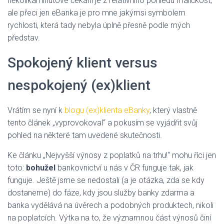
několikaminutové čekání je z relativního pohledu maličkost,
ale přeci jen eBanka je pro mne jakýmsi symbolem
rychlosti, která tady nebyla úplně přesně podle mých
představ.
Spokojený klient versus
nespokojený (ex)klient
Vrátím se nyní k
blogu (ex)klienta eBanky
, který vlastně
tento článek „vyprovokoval“ a pokusím se vyjádřit svůj
pohled na některé tam uvedené skutečnosti.
Ke článku „Nejvyšší výnosy z poplatků na trhu!“ mohu říci jen
toto:
bohužel
bankovnictví u nás v ČR funguje tak, jak
funguje. Ještě jsme se nedostali (a je otázka, zda se kdy
dostaneme) do fáze, kdy jsou služby banky zdarma a
banka vydělává na úvěrech a podobných produktech, nikoli
na poplatcích. Výtka na to, že významnou část výnosů činí