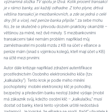
významná složka TV spotu je lživá. Kolik procent transakcí
je v rámci banky, asi každý odhadne. Z toho plyne, drtivá
většina transakcí je mezibankovních, a zde se jedná o celé
dny (tři a více), než peníze banka připíše.“
: za sebe mohu
říci, že se skutečně o převodu dozvím prakticky okamžitě –
většinou za méně, než dvě minuty. S mezibankovními
transakcemi také nemám problém: například můj
zaměstnavatel mi posílá mzdu z KB na účet v eBance a
peníze mám (snad s výjimkou kolegů, kteří mají účet u KB)
na účtě mezi prvními.
Autor dále kritizuje například zdražení autentifikace
prostřednictvím Osobního elektronického klíče (tzv.
„kalkulačky“). Tento krok je podle mého mínění
pochopitelný: mobilní elektronický klíč je pohodlný,
bezpečný a především banku nestojí žádné výdaje (mobil
má zákazník svůj, kdežto osobní klíč – „kalkulačku,“ musí
dostat od banky, která tento výrobek určitě nedostává
zadarmo). Je logické, že eBanka se snaží „tlačit“ uživatele k