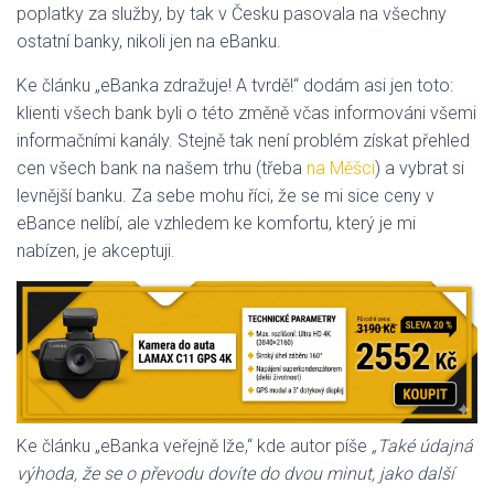
poplatky za služby, by tak v Česku pasovala na všechny
ostatní banky, nikoli jen na eBanku.
Ke článku „eBanka zdražuje! A tvrdě!“ dodám asi jen toto:
klienti všech bank byli o této změně včas informováni všemi
informačními kanály. Stejně tak není problém získat přehled
cen všech bank na našem trhu (třeba
na Měšci
) a vybrat si
levnější banku. Za sebe mohu říci, že se mi sice ceny v
eBance nelíbí, ale vzhledem ke komfortu, který je mi
nabízen, je akceptuji.
Ke článku „eBanka veřejně lže,“ kde autor píše
„Také údajná
výhoda, že se o převodu dovíte do dvou minut, jako další