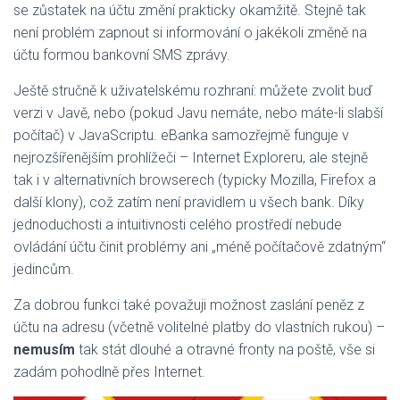
se zůstatek na účtu změní prakticky okamžitě. Stejně tak
není problém zapnout si informování o jakékoli změně na
účtu formou bankovní SMS zprávy.
Ještě stručně k uživatelskému rozhraní: můžete zvolit buď
verzi v Javě, nebo (pokud Javu nemáte, nebo máte-li slabší
počítač) v JavaScriptu. eBanka samozřejmě funguje v
nejrozšířenějším prohlížeči – Internet Exploreru, ale stejně
tak i v alternativních browserech (typicky Mozilla, Firefox a
další klony), což zatím není pravidlem u všech bank. Díky
jednoduchosti a intuitivnosti celého prostředí nebude
ovládání účtu činit problémy ani „méně počítačově zdatným“
jedincům.
Za dobrou funkci také považuji možnost zaslání peněz z
účtu na adresu (včetně volitelné platby do vlastních rukou) –
nemusím
tak stát dlouhé a otravné fronty na poště, vše si
zadám pohodlně přes Internet.