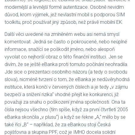
modernější a levnější formě autentizace. Osobně nevidím
důvod, krom výjimek, jež nevlastní mobil s podporou SIM
toolkitu, proč používat jiný způsob, než právě mobilní EK.
Další věci uvedené na zmíněném webu asi nemá smysl
komentovat. Jedná se často o pokroucené, nebo neúplné
informace, snažící se poškodit jméno, nebo alespoň
vyvolat co nejhorší obraz o této finanční instituci. Jen se
divím, že se ještě eBanka proti tomuto počínání neohradila.
Jde sice o prezentaci osobního názoru (a tedy o svobodu
slova), nicméně tvrzení o tom, že eBanka je nedůvěryhodná
instituce, která končí v červených číslech a je tedy „v zájmu
bezpečí a snížení rizika“ vhodné přejít ke konkurenci, již
považuji za snahu o poškození jména společnosti. Ona ta
čísla nejsou všechno (tím spíše, když za první čtvrtletí 2005
eBanka skončila „v plusu“) a když se řekne „A,“ mělo by se
také říci „B“ – například, že za eBankou stojí Česká
pojišťovna a skupina PPF, což je IMHO docela solidní