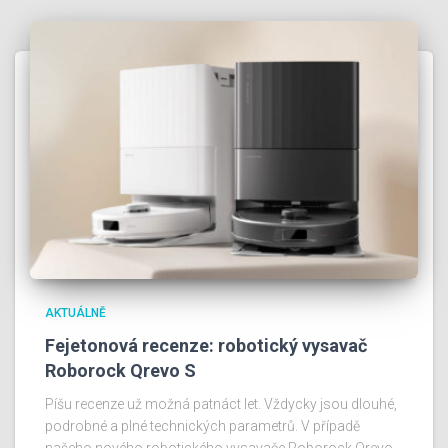
AKTUÁLNĚ
Fejetonová recenze: robotický vysavač
Roborock Qrevo S
Píšu recenze už možná patnáct let. Vždycky jsou dlouhé,
podrobné a plné technických parametrů. V případě