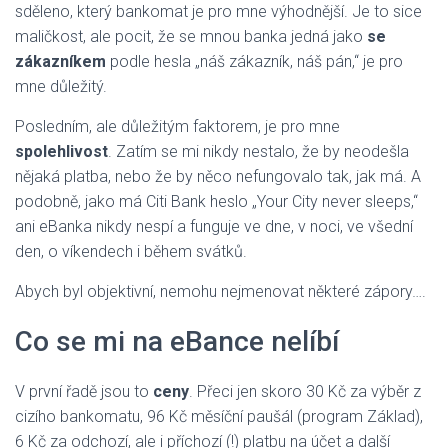
sděleno, který bankomat je pro mne výhodnější. Je to sice
maličkost, ale pocit, že se mnou banka jedná jako
se
zákazníkem
podle hesla „náš zákazník, náš pán,“ je pro
mne důležitý.
Posledním, ale důležitým faktorem, je pro mne
spolehlivost
. Zatím se mi nikdy nestalo, že by neodešla
nějaká platba, nebo že by něco nefungovalo tak, jak má. A
podobně, jako má Citi Bank heslo „Your City never sleeps,“
ani eBanka nikdy nespí a funguje ve dne, v noci, ve všední
den, o víkendech i během svátků.
Abych byl objektivní, nemohu nejmenovat některé zápory….
Co se mi na eBance nelíbí
V první řadě jsou to
ceny
. Přeci jen skoro 30 Kč za výběr z
cizího bankomatu, 96 Kč měsíční paušál (program Základ),
6 Kč za odchozí, ale i příchozí (!) platbu na účet a další