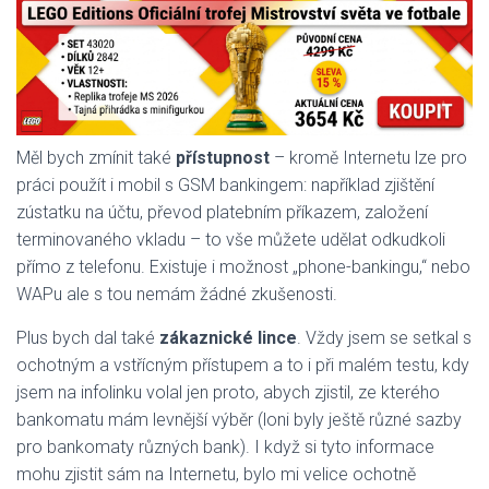
Měl bych zmínit také
přístupnost
– kromě Internetu lze pro
práci použít i mobil s GSM bankingem: například zjištění
zústatku na účtu, převod platebním příkazem, založení
terminovaného vkladu – to vše můžete udělat odkudkoli
přímo z telefonu. Existuje i možnost „phone-bankingu,“ nebo
WAPu ale s tou nemám žádné zkušenosti.
Plus bych dal také
zákaznické lince
. Vždy jsem se setkal s
ochotným a vstřícným přístupem a to i při malém testu, kdy
jsem na infolinku volal jen proto, abych zjistil, ze kterého
bankomatu mám levnější výběr (loni byly ještě různé sazby
pro bankomaty různých bank). I když si tyto informace
mohu zjistit sám na Internetu, bylo mi velice ochotně