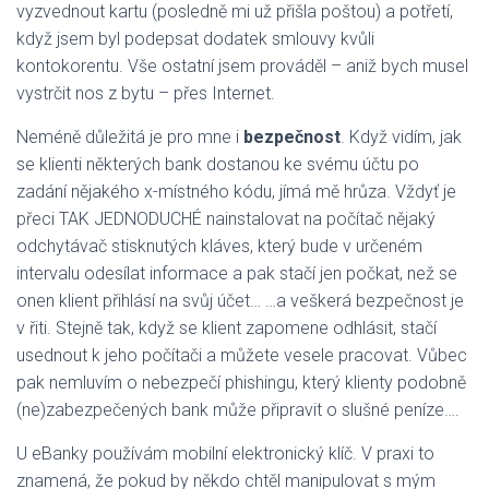
vyzvednout kartu (posledně mi už přišla poštou) a potřetí,
když jsem byl podepsat dodatek smlouvy kvůli
kontokorentu. Vše ostatní jsem prováděl – aniž bych musel
vystrčit nos z bytu – přes Internet.
Neméně důležitá je pro mne i
bezpečnost
. Když vidím, jak
se klienti některých bank dostanou ke svému účtu po
zadání nějakého x-místného kódu, jímá mě hrůza. Vždyť je
přeci TAK JEDNODUCHÉ nainstalovat na počítač nějaký
odchytávač stisknutých kláves, který bude v určeném
intervalu odesílat informace a pak stačí jen počkat, než se
onen klient přihlásí na svůj účet… …a veškerá bezpečnost je
v řiti. Stejně tak, když se klient zapomene odhlásit, stačí
usednout k jeho počítači a můžete vesele pracovat. Vůbec
pak nemluvím o nebezpečí phishingu, který klienty podobně
(ne)zabezpečených bank může připravit o slušné peníze….
U eBanky používám mobilní elektronický klíč. V praxi to
znamená, že pokud by někdo chtěl manipulovat s mým