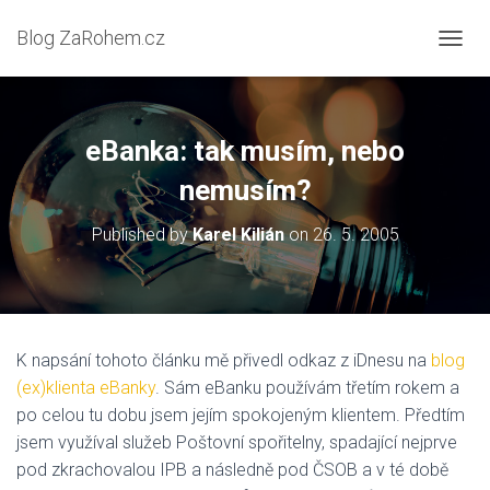
Blog ZaRohem.cz
P
Ř
E
P
N
eBanka: tak musím, nebo
O
U
nemusím?
T
N
Published by
Karel Kilián
on
26. 5. 2005
A
V
I
G
A
C
K napsání tohoto článku mě přivedl odkaz z iDnesu na
blog
I
(ex)klienta eBanky
. Sám eBanku používám třetím rokem a
po celou tu dobu jsem jejím spokojeným klientem. Předtím
jsem využíval služeb Poštovní spořitelny, spadající nejprve
pod zkrachovalou IPB a následně pod ČSOB a v té době