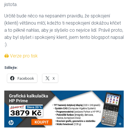
jistota.
Určitě bude něco na nepsaném pravidlu, že spokojení
(klienti) většinou mlčí, kdežto ti nespokojení dokážou křičet
a to pěkně nahlas, aby je slyšelo co nejvíce lidí. Právě proto,
aby byl slyšet i spokojený klient, jsem tento blogspot napsal
:).
🖨 Verze pro tisk
Sdílejte:
Facebook
X