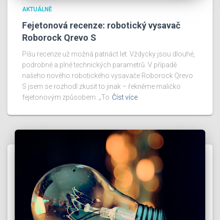
AKTUÁLNĚ
Fejetonová recenze: robotický vysavač
Roborock Qrevo S
Píšu recenze už možná patnáct let. Vždycky jsou dlouhé,
podrobné a plné technických parametrů. V případě
našeho nového robotického vysavače Roborock Qrevo
S jsem se rozhodl zkusit to jinak – řekněme maličko
fejetonovým způsobem. „To
Číst více