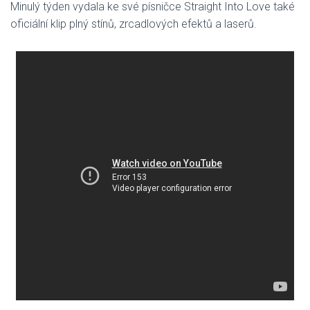
Minulý týden vydala ke své písničce Straight Into Love také
oficiální klip plný stínů, zrcadlových efektů a laserů.