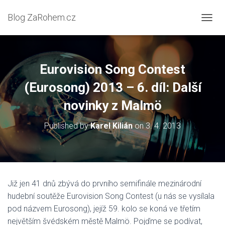
Blog ZaRohem.cz
P
Ř
E
P
N
Eurovision Song Contest
O
U
(Eurosong) 2013 – 6. díl: Další
T
novinky z Malmö
N
A
V
Published by
Karel Kilián
on
3. 4. 2013
I
G
A
C
I
Již jen 41 dnů zbývá do prvního semifinále mezinárodní
hudební soutěže Eurovision Song Contest (u nás se vysílala
pod názvem Eurosong), jejíž 59. kolo se koná ve třetím
největším švédském městě Malmö. Pojďme se podívat,