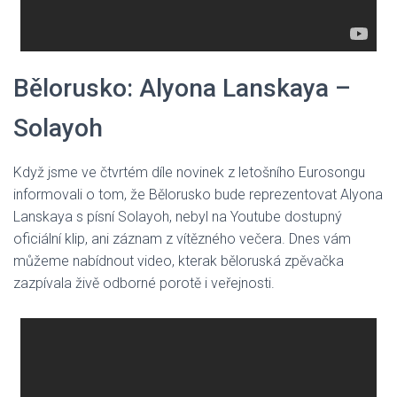
Bělorusko: Alyona Lanskaya –
Solayoh
Když jsme ve čtvrtém díle novinek z letošního Eurosongu
informovali o tom, že Bělorusko bude reprezentovat Alyona
Lanskaya s písní Solayoh, nebyl na Youtube dostupný
oficiální klip, ani záznam z vítězného večera. Dnes vám
můžeme nabídnout video, kterak běloruská zpěvačka
zazpívala živě odborné porotě i veřejnosti.