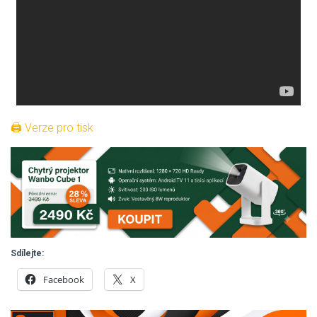
🖨 Verze pro tisk
Sdílejte:
Facebook
X