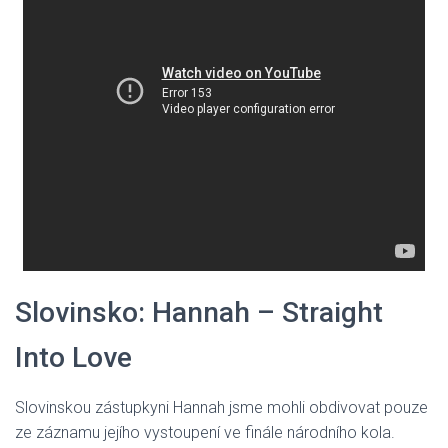
Slovinsko: Hannah – Straight
Into Love
Slovinskou zástupkyni Hannah jsme mohli obdivovat pouze
ze záznamu jejího vystoupení ve finále národního kola.