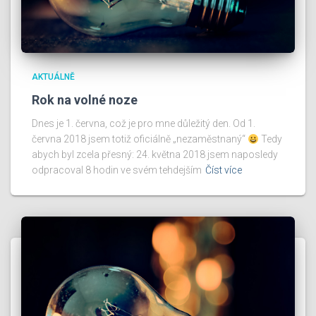
AKTUÁLNĚ
Rok na volné noze
Dnes je 1. června, což je pro mne důležitý den. Od 1.
června 2018 jsem totiž oficiálně „nezaměstnaný“
Tedy
abych byl zcela přesný: 24. května 2018 jsem naposledy
odpracoval 8 hodin ve svém tehdejším
Číst více