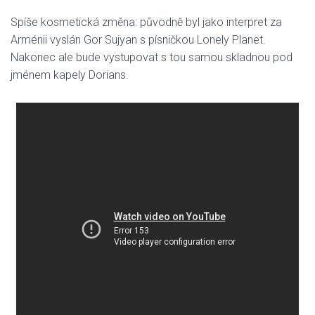
Spíše kosmetická změna: původně byl jako interpret za
Arménii vyslán Gor Sujyan s písničkou Lonely Planet.
Nakonec ale bude vystupovat s tou samou skladnou pod
jménem kapely Dorians.