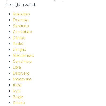
následujícím pořadí:
Rakousko
Estonsko
Slovinsko
Chorvatsko
Dánsko
Rusko
Ukrajina
Nizozemsko
Černá Hora
Litva
Bělorusko
Moldavsko
Irsko
Kypr
Belgie
Srbsko