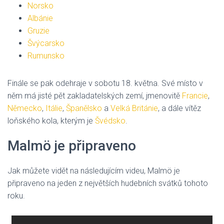
Norsko
Albánie
Gruzie
Švýcarsko
Rumunsko
Finále se pak odehraje v sobotu 18. května. Své místo v
něm má jisté pět zakladatelských zemí, jmenovitě
Francie
,
Německo
,
Itálie
,
Španělsko
a
Velká Británie
, a dále vítěz
loňského kola, kterým je
Švédsko
.
Malmö je připraveno
Jak můžete vidět na následujícím videu, Malmö je
připraveno na jeden z největších hudebních svátků tohoto
roku.