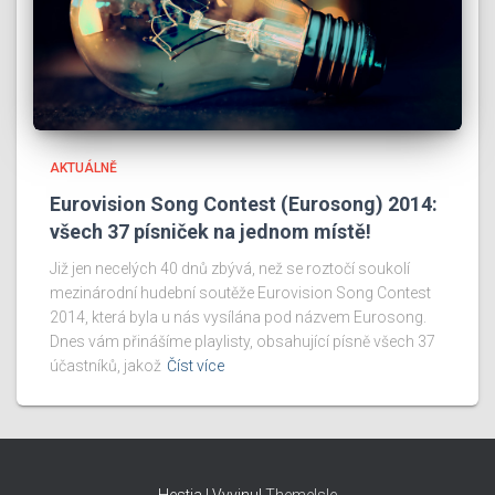
AKTUÁLNĚ
Eurovision Song Contest (Eurosong) 2014:
všech 37 písniček na jednom místě!
Již jen necelých 40 dnů zbývá, než se roztočí soukolí
mezinárodní hudební soutěže Eurovision Song Contest
2014, která byla u nás vysílána pod názvem Eurosong.
Dnes vám přinášíme playlisty, obsahující písně všech 37
účastníků, jakož
Číst více