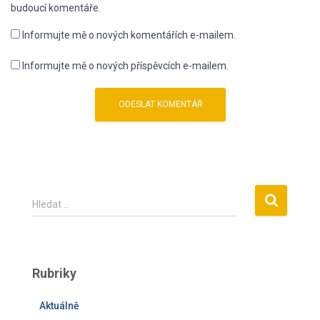
budoucí komentáře.
Informujte mě o nových komentářích e-mailem.
Informujte mě o nových příspěvcích e-mailem.
V
Hledat …
y
h
l
e
Rubriky
d
á
Aktuálně
v