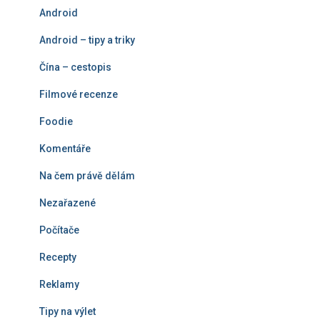
á
Android
n
í
Android – tipy a triky
Čína – cestopis
Filmové recenze
Foodie
Komentáře
Na čem právě dělám
Nezařazené
Počítače
Recepty
Reklamy
Tipy na výlet