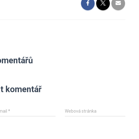
omentářů
t komentář
mail
*
Webová stránka