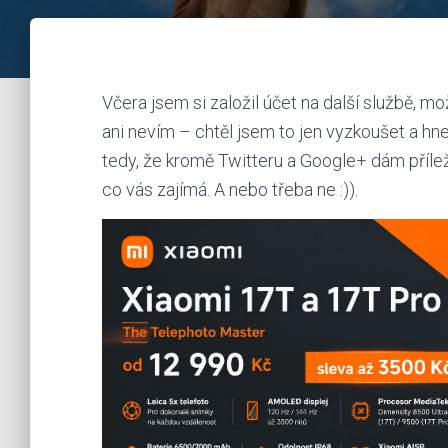
Včera jsem si založil účet na další službě, mož
ani nevím – chtěl jsem to jen vyzkoušet a hn
tedy, že kromě Twitteru a Google+ dám přílež
co vás zajímá. A nebo třeba ne :)).