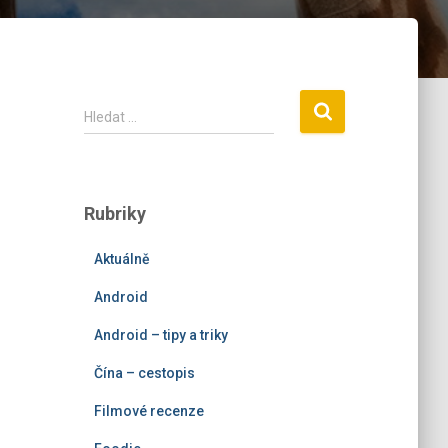
V
Hledat …
y
h
l
e
Rubriky
d
á
Aktuálně
v
á
Android
n
í
Android – tipy a triky
Čína – cestopis
Filmové recenze