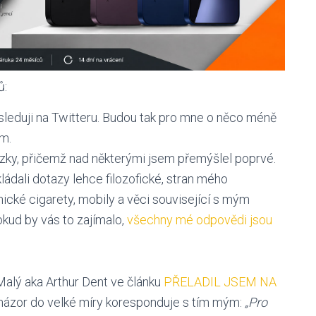
ů:
 sleduji na Twitteru. Budou tak pro mne o něco méně
m.
zky, přičemž nad některými jsem přemýšlel poprvé.
ládali dotazy lehce filozofické, stran mého
onické cigarety, mobily a věci související s mým
kud by vás to zajímalo,
všechny mé odpovědi jsou
alý aka Arthur Dent ve článku
PŘELADIL JSEM NA
 názor do velké míry koresponduje s tím mým:
„Pro