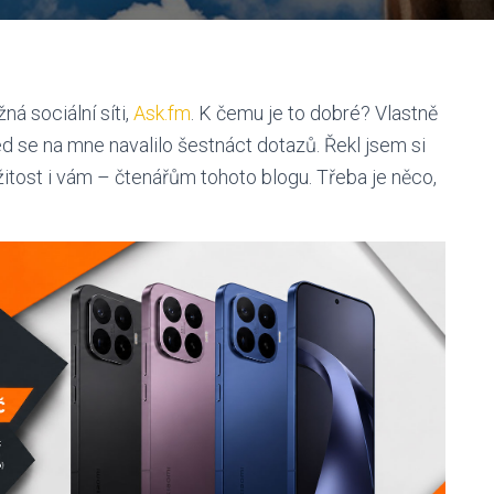
ná sociální síti,
Ask.fm
. K čemu je to dobré? Vlastně
ed se na mne navalilo šestnáct dotazů. Řekl jsem si
itost i vám – čtenářům tohoto blogu. Třeba je něco,