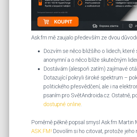
Ask.fm mě zaujalo především ze dvou důvod
Dozvím se něco bližšího o lidech, které
anonymní a o něco blíže skutečným lide
Dostávám (alespoň zatím) zajímavé otá
Dotazující pokryli široké spektrum – pok
politického přesvědčení, ale i na elektr
psaním pro SvětAndroida.cz. Ostatně, po
dostupné online
.
Poměrně pěkně popsal smysl Ask.fm Martin M
ASK.FM!
Dovolím si ho citovat, protože jeho