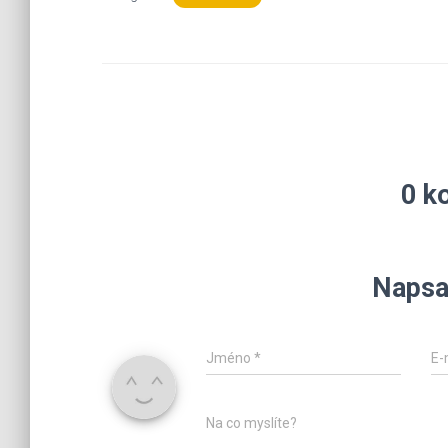
0 k
Napsa
Jméno
*
E-
Na co myslíte?