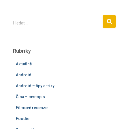
V
Hledat …
y
h
l
e
Rubriky
d
á
Aktuálně
v
á
Android
n
í
Android – tipy a triky
Čína – cestopis
Filmové recenze
Foodie