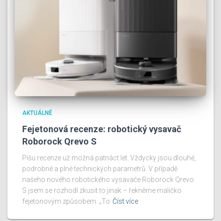
AKTUÁLNĚ
Fejetonová recenze: robotický vysavač
Roborock Qrevo S
Píšu recenze už možná patnáct let. Vždycky jsou dlouhé,
podrobné a plné technických parametrů. V případě
našeho nového robotického vysavače Roborock Qrevo
S jsem se rozhodl zkusit to jinak – řekněme maličko
fejetonovým způsobem. „To
Číst více