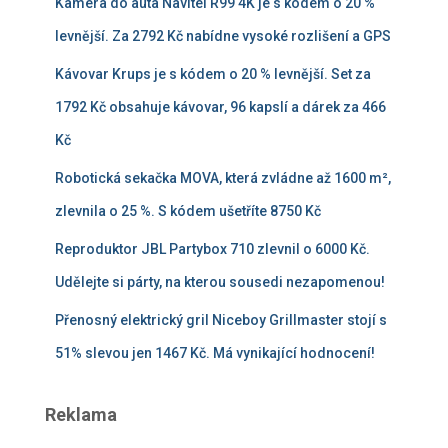
Kamera do auta Navitel R99 4K je s kódem o 20 %
levnější. Za 2792 Kč nabídne vysoké rozlišení a GPS
Kávovar Krups je s kódem o 20 % levnější. Set za
1792 Kč obsahuje kávovar, 96 kapslí a dárek za 466
Kč
Robotická sekačka MOVA, která zvládne až 1600 m²,
zlevnila o 25 %. S kódem ušetříte 8750 Kč
Reproduktor JBL Partybox 710 zlevnil o 6000 Kč.
Udělejte si párty, na kterou sousedi nezapomenou!
Přenosný elektrický gril Niceboy Grillmaster stojí s
51% slevou jen 1467 Kč. Má vynikající hodnocení!
Reklama