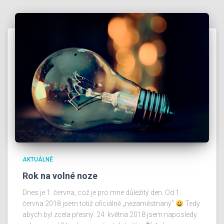
AKTUÁLNĚ
Rok na volné noze
Dnes je 1. června, což je pro mne důležitý den. Od 1.
června 2018 jsem totiž oficiálně „nezaměstnaný“
Tedy
abych byl zcela přesný: 24. května 2018 jsem naposledy