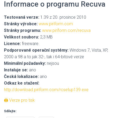
Informace o programu Recuva
Testovaná verze:
1.39 z 20. prosince 2010
Stránky výrobce:
www.piriform.com
Stránky programu:
www.piriform.com/recuva
Velikost souboru:
2,3 MB
Licence:
freeware.
Podporované operační systémy:
Windows 7, Vista, XP,
2000 a 98 a to jak 32-, tak i 64-bitové verze
Minimální požadavky:
nejsou
Instaluje se:
ano
Česká lokalizace:
ano
Odkaz ke stažení:
http://download.piriform.com/rcsetup139.exe
🖨 Verze pro tisk
Sdílejte: