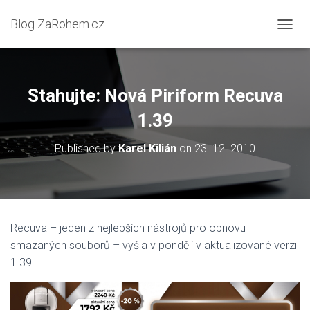
Blog ZaRohem.cz
P
Ř
E
P
N
Stahujte: Nová Piriform Recuva
O
U
1.39
T
N
Published by
Karel Kilián
on
23. 12. 2010
A
V
I
G
A
C
Recuva – jeden z nejlepších nástrojů pro obnovu
I
smazaných souborů – vyšla v pondělí v aktualizované verzi
1.39.