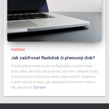
POČÍTAČE
Jak zašifrovat flashdisk či přenosný disk?
Potřebujete přenést/uložit na flashdisku či přenosném
disku data, ale nechcete riskovat, že k nim v případě ztráty
či zcizení bude mít přístup někdo nepovolaný? Ukážeme
si jednoduchý postup, jak zabezpečit přenosné médium
tak, abyste se
Číst více