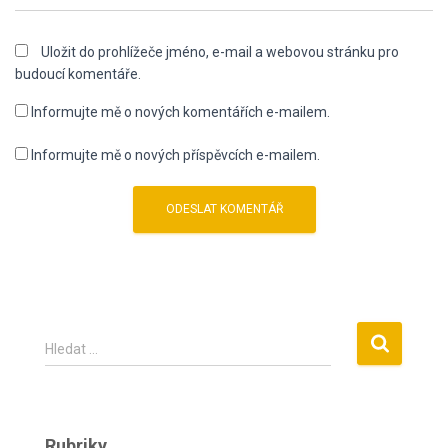
Uložit do prohlížeče jméno, e-mail a webovou stránku pro
budoucí komentáře.
Informujte mě o nových komentářích e-mailem.
Informujte mě o nových příspěvcích e-mailem.
V
Hledat …
y
h
l
e
Rubriky