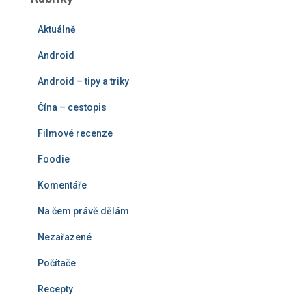
d
á
Aktuálně
v
á
Android
n
í
Android – tipy a triky
Čína – cestopis
Filmové recenze
Foodie
Komentáře
Na čem právě dělám
Nezařazené
Počítače
Recepty