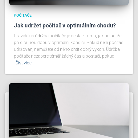
POČÍTAČE
Jak udržet počítač v optimálním chodu?
Pravidelná údržba počítače je cesta k tomu, jak ho udržet
po dlouhou dobu v optimální kondici. Pokud není počítač
udržován, nemůžete od něho chtít dobrý výkon. Údržba
počítače nezabere téměř žádný čas a postačí, pokud
Číst více