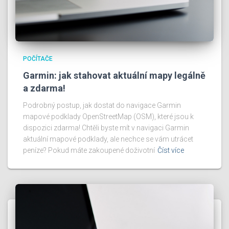
POČÍTAČE
Garmin: jak stahovat aktuální mapy legálně
a zdarma!
Podrobný postup, jak dostat do navigace Garmin
mapové podklady OpenStreetMap (OSM), které jsou k
dispozici zdarma! Chtěli byste mít v navigaci Garmin
aktuální mapové podklady, ale nechce se vám utrácet
peníze? Pokud máte zakoupené doživotní
Číst více