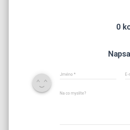
0 k
Napsa
Jméno
*
E-
Na co myslíte?