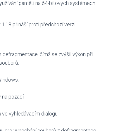
yužívání paměti na 64-bitových systémech.
1.18 přináší proti předchozí verzi.
s defragmentace, čímž se zvýšil výkon při
souborů.
Windows.
 na pozadí.
 ve vyhledávacím dialogu.
ogu pro vynechání souborů z defragmentace.