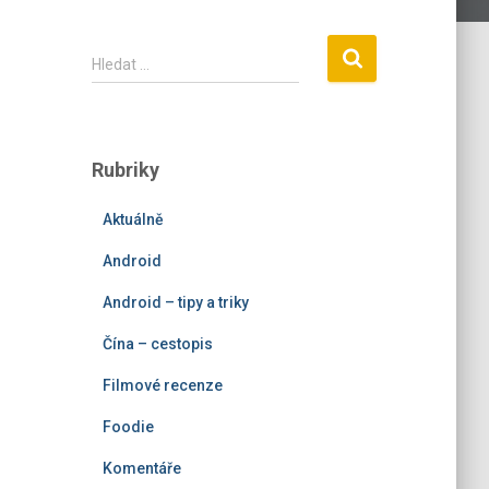
V
Hledat …
y
h
l
e
Rubriky
d
á
Aktuálně
v
á
Android
n
í
Android – tipy a triky
Čína – cestopis
Filmové recenze
Foodie
Komentáře