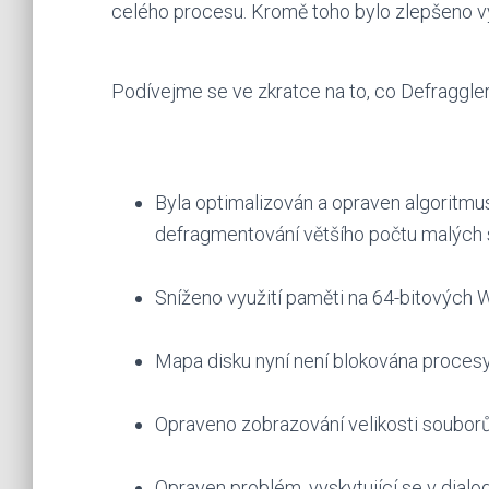
celého procesu. Kromě toho bylo zlepšeno v
Podívejme se ve zkratce na to, co Defraggler 
Byla optimalizován a opraven algoritmu
defragmentování většího počtu malých 
Sníženo využití paměti na 64-bitových 
Mapa disku nyní není blokována procesy
Opraveno zobrazování velikosti souborů
Opraven problém, vyskytující se v dial