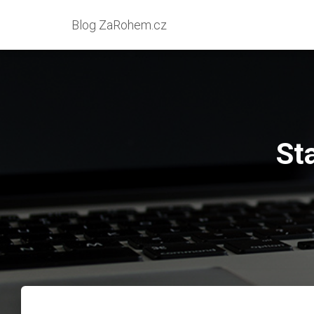
Blog ZaRohem.cz
St