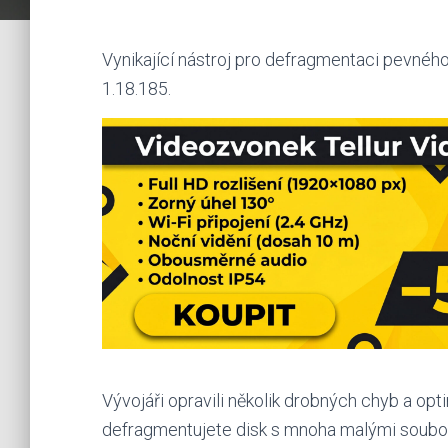
Vynikající nástroj pro defragmentaci pevného 
1.18.185.
Vývojáři opravili několik drobných chyb a opt
defragmentujete disk s mnoha malými soubor