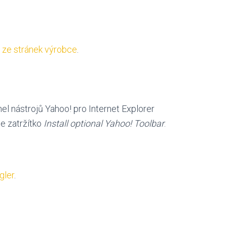
 ze stránek výrobce
.
l nástrojů Yahoo! pro Internet Explorer
te zatržítko
Install optional Yahoo! Toolbar
.
gler
.