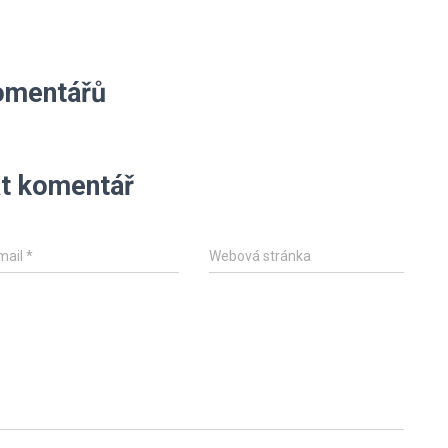
omentářů
t komentář
mail
*
Webová stránka