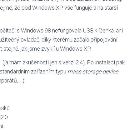
zřejmé, že pod Windows XP vše funguje a na starší
očítači s Windows 98 nefungovala USB klíčenka, ani
žitečný ovladač, díky kterému začalo připojování
stejně, jak jsme zvyklí u Windows XP.
(já mám zkušenosti jen s verzí 2.4). Po instalaci pak
 standardním zařízením typu
mass storage device
aparátů, …).
isků
 2.0
ní