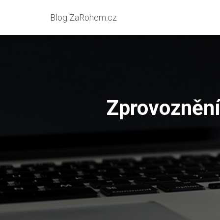
Blog ZaRohem.cz
Zprovoznění 