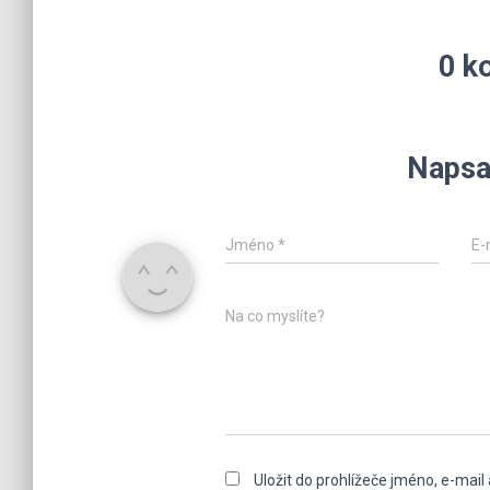
0 k
Napsa
Jméno
*
E-
Na co myslíte?
Uložit do prohlížeče jméno, e-mai