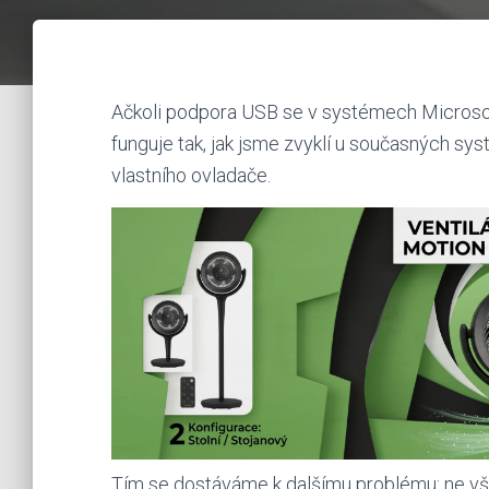
Ačkoli podpora USB se v systémech Microsof
funguje tak, jak jsme zvyklí u současných sys
vlastního ovladače.
Tím se dostáváme k dalšímu problému: ne vši