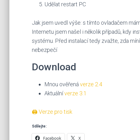
Udělat restart PC
Jak jsem uvedl výše: s tímto ovladačem mám
Internetu jsem našel i několik případů, kdy 
systému. Před instalací tedy zvažte, zda míní
nebezpečí
Download
Mnou ověřená
verze 2.4
Aktuální
verze 3.1
🖨 Verze pro tisk
Sdílejte:
Facebook
X