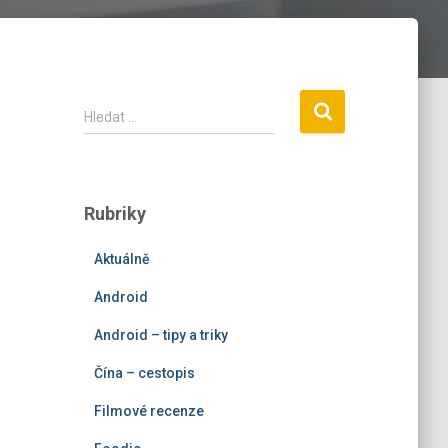
V
Hledat …
y
h
l
e
Rubriky
d
á
Aktuálně
v
á
Android
n
í
Android – tipy a triky
Čína – cestopis
Filmové recenze