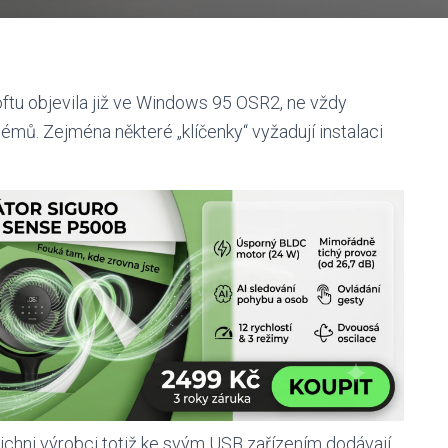
tu objevila již ve Windows 95 OSR2, ne vždy
témů. Zejména některé „klíčenky“ vyžadují instalaci
chni výrobci totiž ke svým USB zařízením dodávají