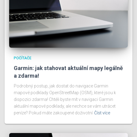
POČÍTAČE
Garmin: jak stahovat aktuální mapy legálně
a zdarma!
Podrobný postup, jak dostat do navigace Garmin
mapové podklady OpenStreetMap (OSM), které jsou k
dispozici zdarma! Chtěli byste mít v navigaci Garmin
aktuální mapové podklady, ale nechce se vám utrácet
peníze? Pokud máte zakoupené doživotní
Číst více