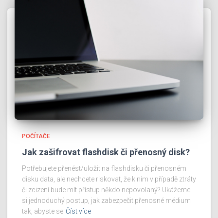
POČÍTAČE
Jak zašifrovat flashdisk či přenosný disk?
Potřebujete přenést/uložit na flashdisku či přenosném
disku data, ale nechcete riskovat, že k nim v případě ztráty
či zcizení bude mít přístup někdo nepovolaný? Ukážeme
si jednoduchý postup, jak zabezpečit přenosné médium
tak, abyste se
Číst více