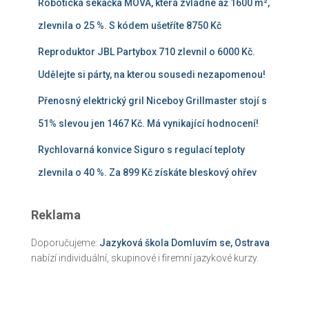
Robotická sekačka MOVA, která zvládne až 1600 m²,
zlevnila o 25 %. S kódem ušetříte 8750 Kč
Reproduktor JBL Partybox 710 zlevnil o 6000 Kč.
Udělejte si párty, na kterou sousedi nezapomenou!
Přenosný elektrický gril Niceboy Grillmaster stojí s
51% slevou jen 1467 Kč. Má vynikající hodnocení!
Rychlovarná konvice Siguro s regulací teploty
zlevnila o 40 %. Za 899 Kč získáte bleskový ohřev
Reklama
Doporučujeme:
Jazyková škola Domluvím se, Ostrava
nabízí individuální, skupinové i firemní jazykové kurzy.