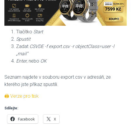
Tlačítko
Start
Spustit
Zadat
CSVDE -f export.csv -r objectClass=user -l
„mail“
Enter
, nebo
OK
Seznam najdete v souboru export.csv v adresáři, ze
kterého jste příkaz spustili.
🖨 Verze pro tisk
Sdílejte:
Facebook
X