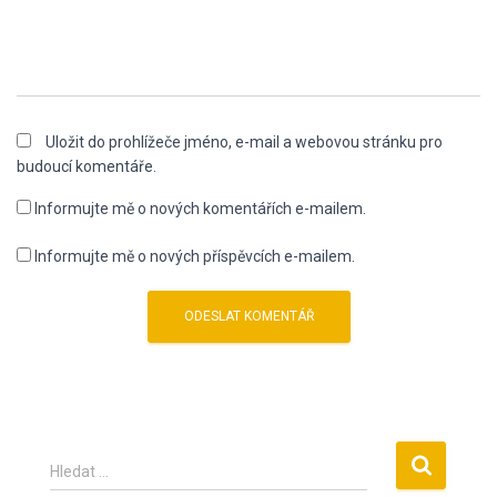
Uložit do prohlížeče jméno, e-mail a webovou stránku pro
budoucí komentáře.
Informujte mě o nových komentářích e-mailem.
Informujte mě o nových příspěvcích e-mailem.
V
Hledat …
y