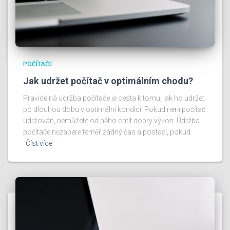
POČÍTAČE
Jak udržet počítač v optimálním chodu?
Pravidelná údržba počítače je cesta k tomu, jak ho udržet
po dlouhou dobu v optimální kondici. Pokud není počítač
udržován, nemůžete od něho chtít dobrý výkon. Údržba
počítače nezabere téměř žádný čas a postačí, pokud
Číst více