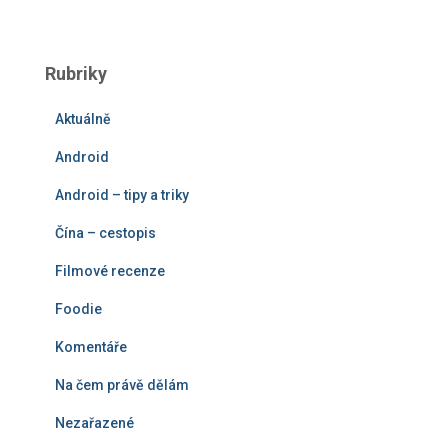
h
l
e
Rubriky
d
á
Aktuálně
v
á
Android
n
í
Android – tipy a triky
Čína – cestopis
Filmové recenze
Foodie
Komentáře
Na čem právě dělám
Nezařazené