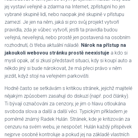
jej vystaví veřejně a zdarma na Internet, zpřístupní ho jen
vybrané skupině lidí, nebo naopak jiné skupině v přístupu
zamezí. Je jen na něm, jaká si pro svůj projekt vytvoří
pravidla, zda je vůbec vytvoří, jestli ta pravidla budou
veřejná, neveřejná, nebo prostě jen postavená na osobním
rozhodnutí, či třeba aktuální náladě.
Nárok na přístup na
jakoukoli webovou stránku prostě neexistuje
a kdo si
myslí opak, ať si zkusí představit situaci, kdy si koupí auto a
někdo jiný si bude nárokovat, že má přeci právo v něm
jezdit, když stojí na veřejném parkovišti.
Hodně často se setkávám s kritikou stránek, jejichž majitelé
nějakým způsobem zasahují do diskuzí (např. pod články).
Ti bývají označováni za cenzory, je jim o hlavu otloukána
svoboda slova a další a další věci. Typickým příkladem je
poměrně známý Radek Hulán. Stránek, kde je kritizován za
cenzuru na svém webu, je nespočet. Hulán každý příspěvek
nejprve osobně kontroluje a pokud jej na základě vlastních