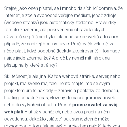
Stejně, jako onen pisatel, se i mnoho dalších lidí domnívá, že
Internet je zcela svobodné veřejné médium, jehož zdroje
(webové stránky) jsou automaticky zadarmo. Právě díky
tomuto zažitému, ale pokřivenému obrazu laických
uživatelů se příliš nechytají placené sekce webů a to ani v
případě, že nabízejí bonusy navíc. Proč by člověk měl za
něco platit, když podobné (leckdy zkopírované) informace
najde jinde zdarma, že? A proč by neměl mít nárok na
přístup na ty které stránky?
Skutečnost je ale jiná. Každá webová stránka, server, nebo
projekt, má svého majitele. Tento majitel má se svým
projektem určité náklady – zpravidla poplatky za doménu,
hosting, případně i čas, vložený do naprogramování webu,
nebo do vytváření obsahu. Prostě
provozovatel za svůj
web platí
– ať už v penězích, nebo svou prací na něm
odvedenou. Jakožto „plátce“ pak samozřejmě může
rozhodovat o tom, jak se svým projektem naloží: tedy zda