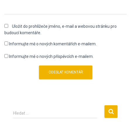
Uložit do prohlížeče jméno, e-mail a webovou stránku pro
budoucí komentáře.
Informujte mě o nových komentářích e-mailem.
Informujte mě o nových příspěvcích e-mailem.
V
Hledat …
y
h
l