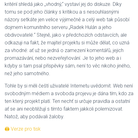
kritérií shledá jako „vhodný,“ vystaví jej do diskuze. Díky
tomu se pod jeho články s kritikou a s nesouhlasnými
názory setkáte jen velice výjimečně a celý web tak působí
dojmem komunitního serveru „Radek Hulán a jeho
obdivovatelé.“ Stejně, jako v předchozích odstavcích, ale
odkazuji na fakt, že majitel projektu si může dělat, co uzná
za vhodné: ať už se jedná o zamezení komentářů, jejich
promazávání, nebo nezveřejňování. Je to jeho web a i
kdyby si tam psal příspěvky sám, není to věc nikoho jiného,
než jeho samotného.
Tohle by si měli čeští uživatelé Internetu uvědomit. Web není
svobodným médiem a svoboda projevu je dána tím, kdo za
ten který projekt platí. Ten nechť si určuje pravidla a ostatní
ať se ani neobtěžují s tímto faktem jakkoli polemizovat.
Natož, aby podávali žaloby.
🖨 Verze pro tisk