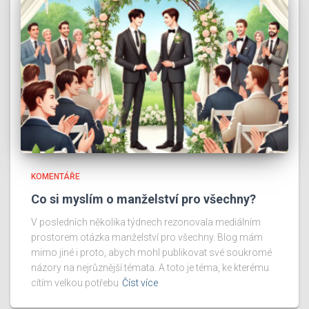
KOMENTÁŘE
Co si myslím o manželství pro všechny?
V posledních několika týdnech rezonovala mediálním
prostorem otázka manželství pro všechny. Blog mám
mimo jiné i proto, abych mohl publikovat své soukromé
názory na nejrůznější témata. A toto je téma, ke kterému
cítím velkou potřebu
Číst více