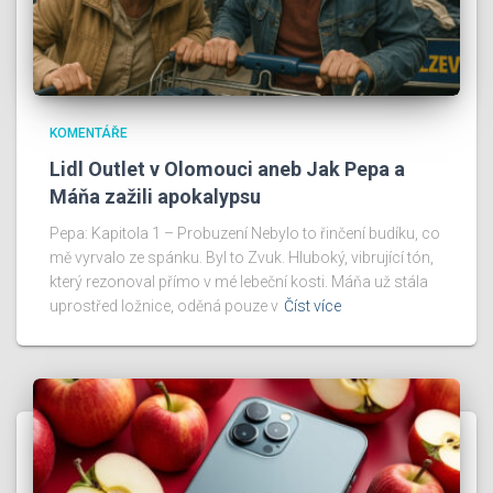
KOMENTÁŘE
Lidl Outlet v Olomouci aneb Jak Pepa a
Máňa zažili apokalypsu
Pepa: Kapitola 1 – Probuzení Nebylo to řinčení budíku, co
mě vyrvalo ze spánku. Byl to Zvuk. Hluboký, vibrující tón,
který rezonoval přímo v mé lebeční kosti. Máňa už stála
uprostřed ložnice, oděná pouze v
Číst více