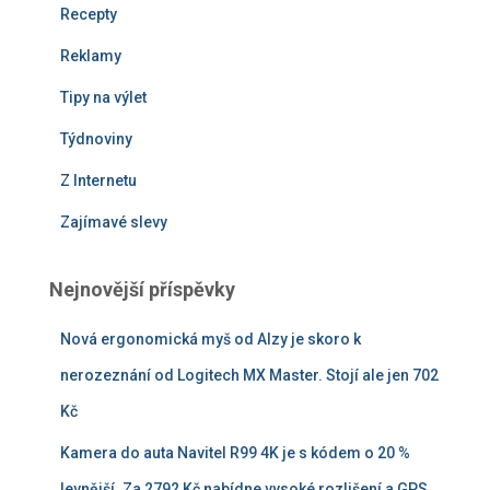
Recepty
Reklamy
Tipy na výlet
Týdnoviny
Z Internetu
Zajímavé slevy
Nejnovější příspěvky
Nová ergonomická myš od Alzy je skoro k
nerozeznání od Logitech MX Master. Stojí ale jen 702
Kč
Kamera do auta Navitel R99 4K je s kódem o 20 %
levnější. Za 2792 Kč nabídne vysoké rozlišení a GPS