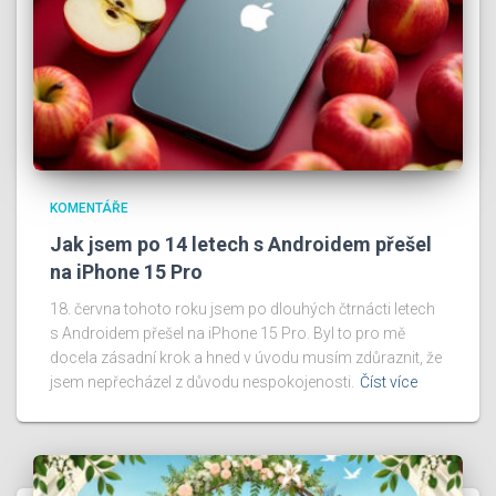
KOMENTÁŘE
Jak jsem po 14 letech s Androidem přešel
na iPhone 15 Pro
18. června tohoto roku jsem po dlouhých čtrnácti letech
s Androidem přešel na iPhone 15 Pro. Byl to pro mě
docela zásadní krok a hned v úvodu musím zdůraznit, že
jsem nepřecházel z důvodu nespokojenosti.
Číst více