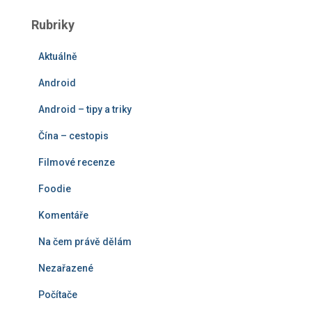
e
Rubriky
d
á
Aktuálně
v
á
Android
n
í
Android – tipy a triky
Čína – cestopis
Filmové recenze
Foodie
Komentáře
Na čem právě dělám
Nezařazené
Počítače