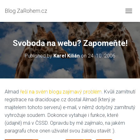
Blog ZaRohem.cz
P
Ř
E
P
N
Svoboda na webu? Zapomeňte!
O
U
Published by
Karel Kilián
on
24. 10. 2006
T
N
A
V
I
G
Almad
řeší na svém blogu zajímavý problém
. Kvůli zamítnutí
A
registrace na dracidoupe.cz dostal Almad (který je
C
I
majitelem tohoto serveru) e-mail, v němž dotyčný zamítnutý
vyhrožuje soudem. Dokonce vytahuje i funkce, které
(údajně) má v ČSSD. Opravdu by mě zajímalo, na jakém
paragrafu chce onen uživatel svou žalobu stavět :).