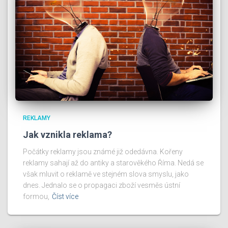
REKLAMY
Jak vznikla reklama?
Počátky reklamy jsou známé již odedávna. Kořeny
reklamy sahají až do antiky a starověkého Říma. Nedá se
však mluvit o reklamě ve stejném slova smyslu, jako
dnes. Jednalo se o propagaci zboží vesměs ústní
formou,
Číst více