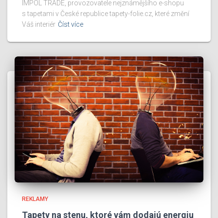
IMPOL TRADE, provozovatele nejznámějšího e-shopu
s tapetami v České republice tapety-folie.cz, které změní
Váš interiér
Číst více
REKLAMY
Tapety na stenu, ktoré vám dodajú energiu