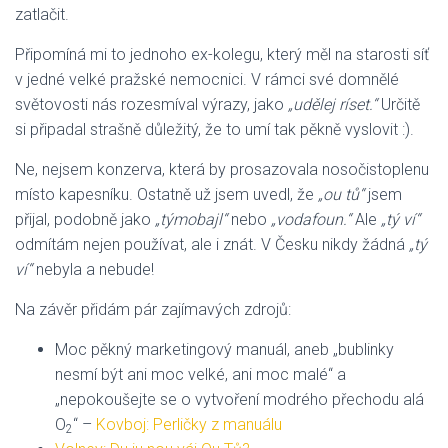
zatlačit.
Připomíná mi to jednoho ex-kolegu, který měl na starosti síť
v jedné velké pražské nemocnici. V rámci své domnělé
světovosti nás rozesmíval výrazy, jako
„udělej ríset.“
Určitě
si připadal strašně důležitý, že to umí tak pěkně vyslovit :).
Ne, nejsem konzerva, která by prosazovala nosočistoplenu
místo kapesníku. Ostatně už jsem uvedl, že
„ou tů“
jsem
přijal, podobně jako
„týmobajl“
nebo
„vodafoun.“
Ale
„tý ví“
odmítám nejen používat, ale i znát. V Česku nikdy žádná
„tý
ví“
nebyla a nebude!
Na závěr přidám pár zajímavých zdrojů:
Moc pěkný marketingový manuál, aneb „bublinky
nesmí být ani moc velké, ani moc malé“ a
„nepokoušejte se o vytvoření modrého přechodu alá
O
“ –
Kovboj: Perličky z manuálu
2