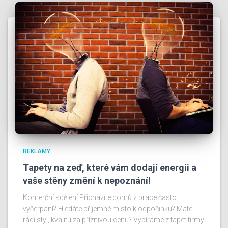
REKLAMY
Tapety na zeď, které vám dodají energii a
vaše stěny změní k nepoznání!
Komerční sdělení Přicházíte domů z práce často
vyčerpaní? Hledáte příjemné místo k odpočinku? Máte
rádi styl, kvalitu za příznivou cenu? Vybíráme z tapet firmy