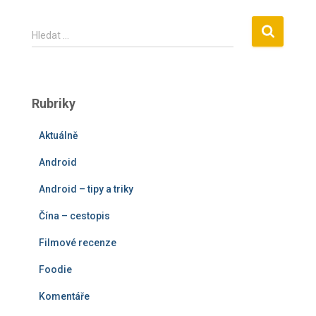
V
Hledat …
y
h
l
e
Rubriky
d
á
Aktuálně
v
á
Android
n
í
Android – tipy a triky
Čína – cestopis
Filmové recenze
Foodie
Komentáře