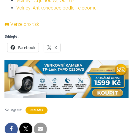
Volney: Du ju nou váj Ou Tů?
Volney: Antikoncepce podle Telecomu
🖨 Verze pro tisk
Sdílejte:
Facebook
X
Kategorie:
REKLAMY