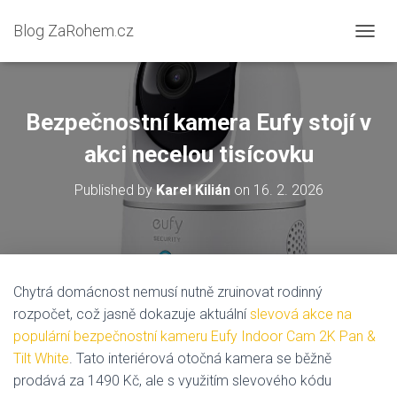
Blog ZaRohem.cz
P
Ř
E
P
N
Bezpečnostní kamera Eufy stojí v
O
U
akci necelou tisícovku
T
N
Published by
Karel Kilián
on
16. 2. 2026
A
V
I
G
A
C
Chytrá domácnost nemusí nutně zruinovat rodinný
I
rozpočet, což jasně dokazuje aktuální
slevová akce na
populární bezpečnostní kameru Eufy Indoor Cam 2K Pan &
Tilt White
. Tato interiérová otočná kamera se běžně
prodává za 1490 Kč, ale s využitím slevového kódu