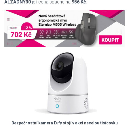
ALZADNY30
její cena spadne na
956 Kč
.
Bezpečnostní kamera Eufy stojí v akci necelou tisícovku