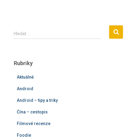
V
Hledat …
y
h
l
e
Rubriky
d
á
Aktuálně
v
á
Android
n
í
Android – tipy a triky
Čína – cestopis
Filmové recenze
Foodie