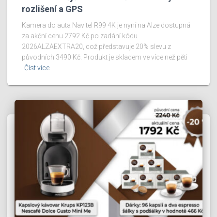
rozlišení a GPS
Kamera do auta Navitel R99 4K je nyní na Alze dostupná
za akční cenu 2792 Kč po zadání kódu
2026ALZAEXTRA20, což představuje 20% slevu z
původních 3490 Kč. Produkt je skladem ve více než pěti
Číst více