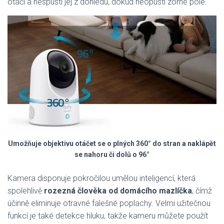
otáčí a nespustí jej z dohledu, dokud neopustí zorné pole.
Umožňuje objektivu otáčet se o plných 360° do stran a naklápět
se nahoru či dolů o 96°
Kamera disponuje pokročilou umělou inteligencí, která
spolehlivě
rozezná člověka od domácího mazlíčka
, čímž
účinně eliminuje otravné falešné poplachy. Velmi užitečnou
funkcí je také detekce hluku, takže kameru můžete použít