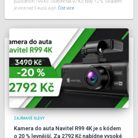
původních 799 Kč. Ušetříte tak 97 Kč, tedy 12 %. Skladem
je více než 5 kusů a při
Číst více
ZAJÍMAVÉ SLEVY
Kamera do auta Navitel R99 4K je s kódem
o 20 % levnější. Za 2792 Kč nabídne vysoké