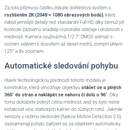
Za tuto příznivou částku získáte dohledový systém s
rozlišením 2K (2048 × 1080 obrazových bodů)
, který
nabízí jemnější detaily než standardní Full HD, díky čemuž při
kontrole záznamu snadněji rozeznáte obličeje i drobnosti v
místnosti. Kamera využívá/má 1/2.7″ CMOS snímač s
nočním viděním s dosvitem až deset metrů, zorným úhlem
125° a 8× zoomem.
Automatické sledování pohybu
Hlavní technologickou předností tohoto modelu je
konstrukce, která umožňuje objektivu
otáčet se o plných
360° do stran a naklápět se nahoru či dolů o 96°
. Díky
tomu dokážete pokrýt celou místnost, aniž by bylo nutné
instalovat více statických kamer do různých rohů. Jakmile
senzory v režimu sledování (funkce Motion Detection 2.0)
zaznamenají pohyb, zařízení se za objektem automaticky