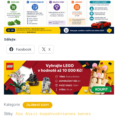
Sdílejte:
Facebook
X
Kategorie:
ZAJÍMAVÉ SLEVY
Štítky:
Alza
Alza.cz
bezpečnostní kamera
kamera