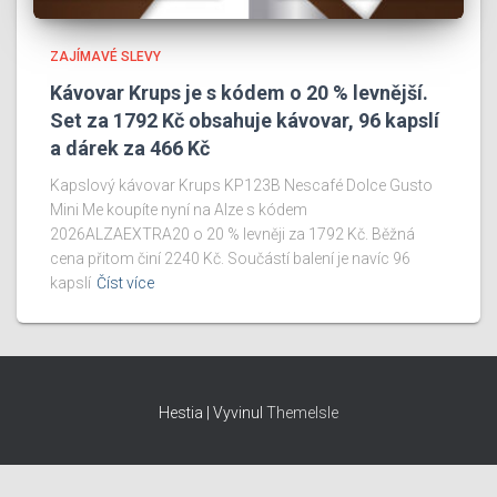
ZAJÍMAVÉ SLEVY
Kávovar Krups je s kódem o 20 % levnější.
Set za 1792 Kč obsahuje kávovar, 96 kapslí
a dárek za 466 Kč
Kapslový kávovar Krups KP123B Nescafé Dolce Gusto
Mini Me koupíte nyní na Alze s kódem
2026ALZAEXTRA20 o 20 % levněji za 1792 Kč. Běžná
cena přitom činí 2240 Kč. Součástí balení je navíc 96
kapslí
Číst více
Hestia | Vyvinul
ThemeIsle
Provozovatel a majitel webu: Karel Kilián, IČO: 07052596, Josefa