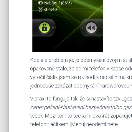
Kde ale problém je, je odemykání dvojím sti
opakovaně stalo, že se mi telefon v kapse od
vytočil číslo, jsem se rozhodl k radikálnímu
jednoduše zakázat odemykání hardwarovou k
V praxi to funguje tak, že si nastavíte tzv. „g
zabezpečení-Nastavení bezpečnostního ges
teček. Mezi těmito tečkami dvakrát zopakuje
telefon tlačítkem [Menu] neodemknete.