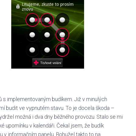
mů s implementovaným budíkem. Již v minulých
mí budit ve vypnutém stavu. To je docela škoda –
 vydržel možná i dva dny běžného provozu. Stalo se mi
ké upomínku v kalendáři. Čekal jsem, že budík
u v informačním panelu. Bohužel takto to na