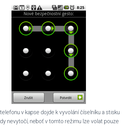
telefonu v kapse dojde k vyvolání číselníku a stisku
kdy nevytočí, neboť v tomto režimu lze volat pouze