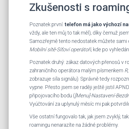
Zkušenosti s roami
Poznatek první:
telefon má jako výchozí na
vždy, ale ten můj to tak měl), díky čemuž jse
Samozřejmě tento nedostatek můžete sami 
Mobilní sítě-Síťoví operátoři
, kde po vyhledání
Poznatek druhý: zákaz datových přenosů v roa
zahraničního operátora malým písmenkem
R
zobrazuje síla signálu). Správně tedy rozpoz
vypne. Přesto jsem se raději ještě jistil AP
připojovacího bodu (
[Menu]-Nastavení-Bezdrá
Vyúčtování za uplynulý měsíc mi pak potvrdilo,
Vše ostatní fungovalo tak, jak jsem zvyklý, 
roamingu nenarazíte na žádné problémy.