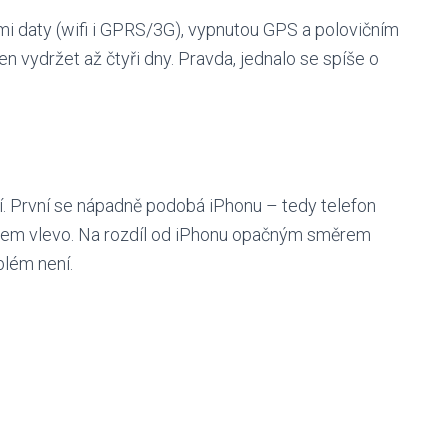
mi daty (wifi i GPRS/3G), vypnutou GPS a polovičním
n vydržet až čtyři dny. Pravda, jednalo se spíše o
 První se nápadně podobá iPhonu – tedy telefon
em vlevo. Na rozdíl od iPhonu opačným směrem
blém není.