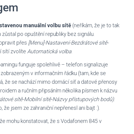
ngem
stavenou manuální volbu sítě
(neříkám, že je to tak
m zůstal po opuštění republiky bez signálu.
opravit přes
[Menu]-Nastavení-Bezdrátové sítě-
 sítí zvolíte
Automatická volba
.
mingu funguje spolehlivě – telefon signalizuje
, zobrazeným v informačním řádku (tam, kde se
ná, že se nachází mimo domácí síť a datové přenosy
NDroidem a ručním připsáním několika písmen k názvu
tové sítě-Mobilní sítě-Názvy přístupových bodů)
.
 že jsem ze zahraniční nepřenesl ani bajt :).
takže mohu konstatovat, že s Vodafonem 845 v