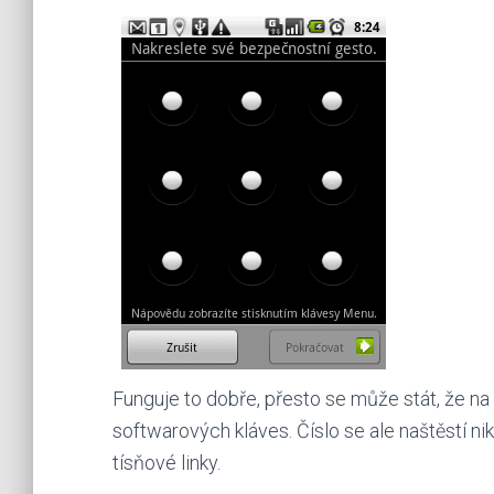
Funguje to dobře, přesto se může stát, že na 
softwarových kláves. Číslo se ale naštěstí ni
tísňové linky.