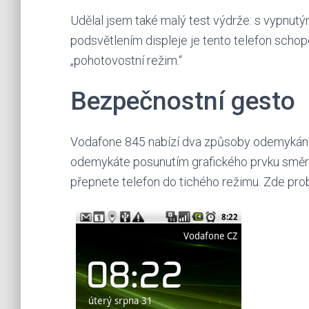
Udělal jsem také malý test výdrže: s vypnutý
podsvětlením displeje je tento telefon schope
„pohotovostní režim.“
Bezpečnostní gesto
Vodafone 845 nabízí dva způsoby odemykání.
odemykáte posunutím grafického prvku směr
přepnete telefon do tichého režimu. Zde pro