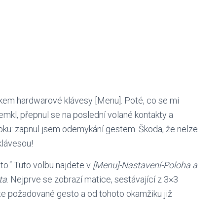
skem hardwarové klávesy [Menu]. Poté, co se mi
emkl, přepnul se na poslední volané kontakty a
 kroku: zapnul jsem odemykání gestem. Škoda, že nelze
lávesou!
esto.“ Tuto volbu najdete v
[Menu]-Nastavení-Poloha a
ta
. Nejprve se zobrazí matice, sestávající z 3×3
te požadované gesto a od tohoto okamžiku již