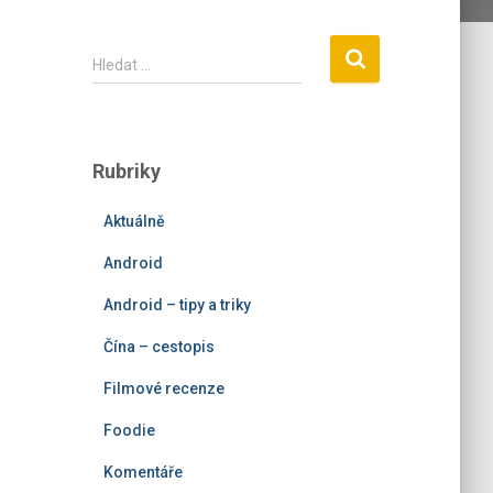
V
Hledat …
y
h
l
e
Rubriky
d
á
Aktuálně
v
á
Android
n
í
Android – tipy a triky
Čína – cestopis
Filmové recenze
Foodie
Komentáře