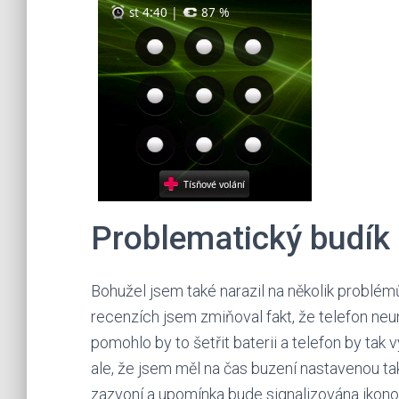
Problematický budík
Bohužel jsem také narazil na několik problé
recenzích jsem zmiňoval fakt, že telefon neu
pomohlo by to šetřit baterii a telefon by tak
ale, že jsem měl na čas buzení nastavenou ta
zazvoní a upomínka bude signalizována ikono