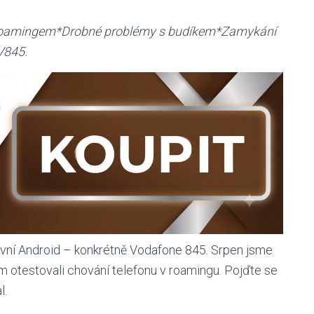
 roamingem*Drobné problémy s budíkem*Zamykání
V845.
první Android – konkrétně Vodafone 845. Srpen jsme
em otestovali chování telefonu v roamingu. Pojďte se
l.