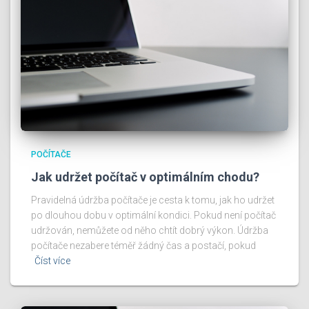
POČÍTAČE
Jak udržet počítač v optimálním chodu?
Pravidelná údržba počítače je cesta k tomu, jak ho udržet
po dlouhou dobu v optimální kondici. Pokud není počítač
udržován, nemůžete od něho chtít dobrý výkon. Údržba
počítače nezabere téměř žádný čas a postačí, pokud
Číst více