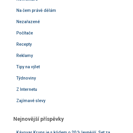
Na čem právě dělám
Nezařazené
Počítače
Recepty
Reklamy
Tipy na výlet
Týdnoviny
Z Internetu
Zajímavé slevy
Nejnovější příspěvky
Kávovar Krups je s kódem o 20 % levnější. Set za