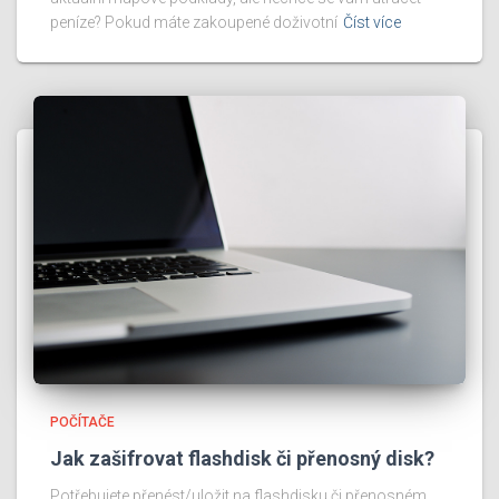
peníze? Pokud máte zakoupené doživotní
Číst více
POČÍTAČE
Jak zašifrovat flashdisk či přenosný disk?
Potřebujete přenést/uložit na flashdisku či přenosném