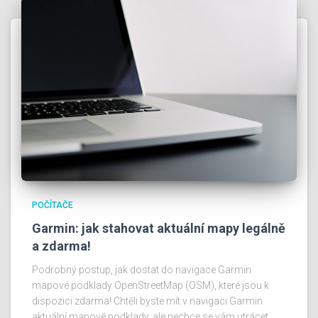
POČÍTAČE
Garmin: jak stahovat aktuální mapy legálně
a zdarma!
Podrobný postup, jak dostat do navigace Garmin
mapové podklady OpenStreetMap (OSM), které jsou k
dispozici zdarma! Chtěli byste mít v navigaci Garmin
aktuální mapové podklady, ale nechce se vám utrácet