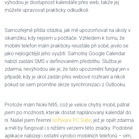
výhodou je dostupnost kalendáře přes web, takže jej
můžete upravovat prakticky odkudkoli.
Samozřejmě přišla otázka, jak mě upozorňovat na úkoly v
okamžiku, kdy nejsem u počítače. Vzhledem k tomu, že
mobilní telefon mám prakticky neustále při sobě, jevilo se
jako nejlogičtější jeho využití. Samotný Google Calendar
nabízí zaslání SMS v definovaném předstihu. Služba je
zdarma, nevýhodou ale je, že tato upozornění fungují jen v
případě, kdy je úkol zadán přes webové rozhraní a nikoli
pokud se sem promítne skrze synchronizaci z Outlooku.
Protože mám Nokii N95, což je velice chytrý mobil, pátral
jsem po možnosti, kterak dostat naplánovaný kalendář do
ní. Našel jsem firemní
software PC Suite
, jež je opět zdarma
a měl by fungovat i s nižšími verzemi této značky. Podobné
aplikace nabízejí i ostatní výrobci mobilních telefonů – vím,