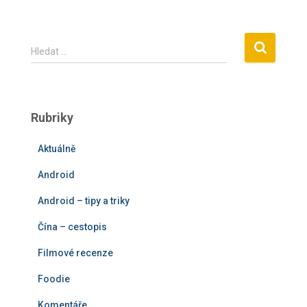
V
Hledat …
y
h
l
e
Rubriky
d
á
Aktuálně
v
á
Android
n
í
Android – tipy a triky
Čína – cestopis
Filmové recenze
Foodie
Komentáře