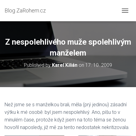
Blog ZaRohem.cz
P
Ř
E
P
N
Z nespolehlivého muže spolehlivým
O
U
manželem
T
N
Published by
Karel Kilián
on
17. 10. 2009
A
V
I
G
A
C
I
Než jsme se s manželkou brali, měla (prý jedinou) zásadní
výtku k mé osobě: byl jsem nespolehlivý. Ano, píšu to v
minulém čase, protože když jsem na toto téma se ženou
hovořil naposledy, již mě za tento nedostatek nekritizovala.