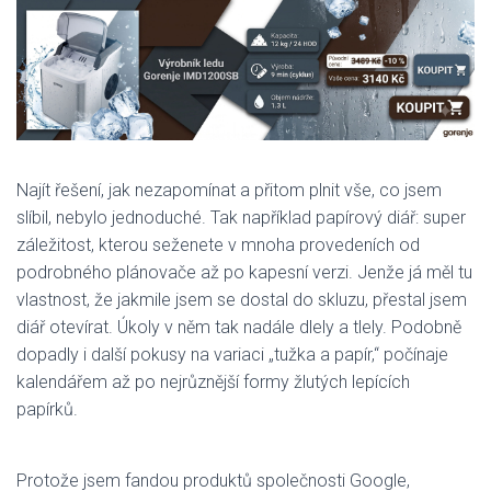
Najít řešení, jak nezapomínat a přitom plnit vše, co jsem
slíbil, nebylo jednoduché. Tak například papírový diář: super
záležitost, kterou seženete v mnoha provedeních od
podrobného plánovače až po kapesní verzi. Jenže já měl tu
vlastnost, že jakmile jsem se dostal do skluzu, přestal jsem
diář otevírat. Úkoly v něm tak nadále dlely a tlely. Podobně
dopadly i další pokusy na variaci „tužka a papír,“ počínaje
kalendářem až po nejrůznější formy žlutých lepících
papírků.
Protože jsem fandou produktů společnosti Google,