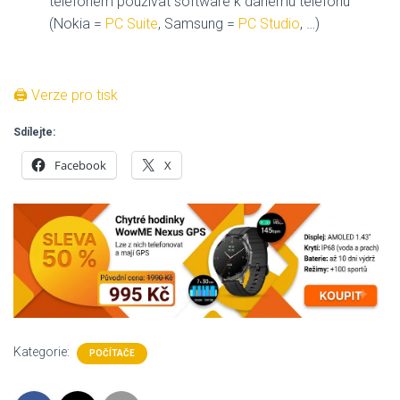
telefonem používat software k danému telefonu
(Nokia =
PC Suite
, Samsung =
PC Studio
, …)
🖨 Verze pro tisk
Sdílejte:
Facebook
X
Kategorie:
POČÍTAČE