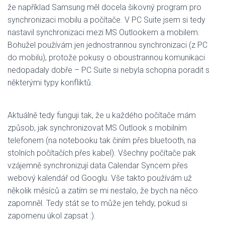
že například Samsung měl docela šikovný program pro
synchronizaci mobilu a počítače. V PC Suite jsem si tedy
nastavil synchronizaci mezi MS Outlookem a mobilem.
Bohužel používám jen jednostrannou synchronizaci (z PC
do mobilu), protože pokusy o oboustrannou komunikaci
nedopadaly dobře – PC Suite si nebyla schopna poradit s
některými typy konfliktů.
Aktuálně tedy funguji tak, že u každého počítače mám
způsob, jak synchronizovat MS Outlook s mobilním
telefonem (na notebooku tak činím přes bluetooth, na
stolních počítačích přes kabel). Všechny počítače pak
vzájemně synchronizují data Calendar Syncem přes
webový kalendář od Googlu. Vše takto používám už
několik měsíců a zatím se mi nestalo, že bych na něco
zapomněl. Tedy stát se to může jen tehdy, pokud si
zapomenu úkol zapsat :).