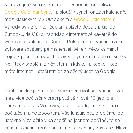
samozřejmě jsem zaznamenal jednoduchou aplikaci
Google Calendar Sync
. Ta slouží k synchronizaci kalendáře
mezi klasickým MS Outlookem a
Google Calendarem
.
Výhody byly zřejmé: něco si napíšete třeba v práci do
Outlooku, další úkol například v internetové kavárně do
webového kalendáře Googlu. Pokud máte synchronizační
software spuštěný permanentně, během několika minut
dojde k promítnutí všech provedených změn oběma směry.
Není tedy problém změnit termín kdykoli a kdekoli, kde
máte Internet – stačí mít jen založený účet na Google.
Pochopitelně jsem začal experimentovat se synchronizací
mezi více počítači: v práci používám dvě PC (jedno s
Linuxem, druhé s Windows), doma osciluji mezi stolním
počítačem a notebookem. Vše funguje bez problému: co
upravíte či založíte v kalendáři na jednom počítači, to se
během synchronizace promítne na všechny zbývající. Hlavní