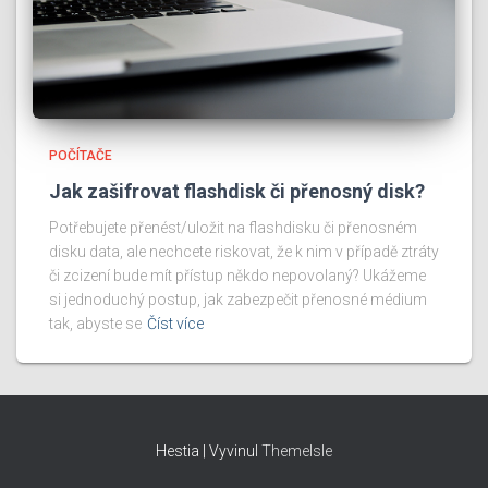
POČÍTAČE
Jak zašifrovat flashdisk či přenosný disk?
Potřebujete přenést/uložit na flashdisku či přenosném
disku data, ale nechcete riskovat, že k nim v případě ztráty
či zcizení bude mít přístup někdo nepovolaný? Ukážeme
si jednoduchý postup, jak zabezpečit přenosné médium
tak, abyste se
Číst více
Hestia | Vyvinul
ThemeIsle