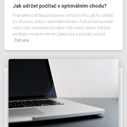
Jak udržet počítač v optimálním chodu?
Pravidelná údržba počítače je cesta k tomu, jak ho udržet
po dlouhou dobu v optimální kondici. Pokud není počítač
udržován, nemůžete od něho chtít dobrý výkon. Údržba
počítače nezabere téměř žádný čas a postačí, pokud
Číst více