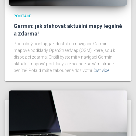
POČÍTAČE
Garmin: jak stahovat aktuální mapy legálně
a zdarma!
Podrobný postup, jak dostat do navigace Garmin
mapové podklady OpenStreetMap (OSM), které jsou k
dispozici zdarma! Chtěli byste mít v navigaci Garmin
aktuální mapové podklady, ale nechce se vám utrácet
peníze? Pokud máte zakoupené doživotní
Číst více