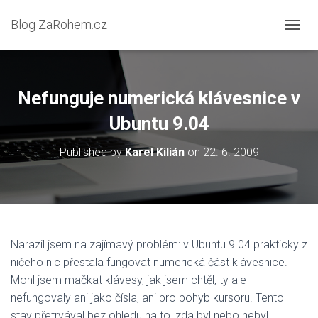
Blog ZaRohem.cz
P
Ř
E
P
N
Nefunguje numerická klávesnice v
O
U
Ubuntu 9.04
T
N
Published by
Karel Kilián
on
22. 6. 2009
A
V
I
G
A
C
I
Narazil jsem na zajímavý problém: v Ubuntu 9.04 prakticky z
ničeho nic přestala fungovat numerická část klávesnice.
Mohl jsem mačkat klávesy, jak jsem chtěl, ty ale
nefungovaly ani jako čísla, ani pro pohyb kursoru. Tento
stav přetrvával bez ohledu na to, zda byl nebo nebyl