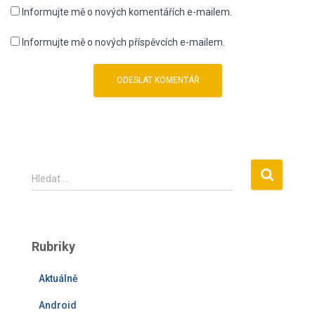
Informujte mě o nových komentářích e-mailem.
Informujte mě o nových příspěvcích e-mailem.
V
Hledat …
y
h
l
e
Rubriky
d
á
Aktuálně
v
á
Android
n