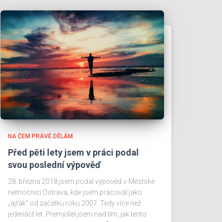
NA ČEM PRÁVĚ DĚLÁM
Před pěti lety jsem v práci podal
svou poslední výpověď
28. března 2018 jsem podal výpověď v Městské
nemocnici Ostrava, kde jsem pracoval jako
„ajťák“ od začátku roku 2007. Tedy více než
jedenáct let. Přemýšlel jsem nad tím, jak tento