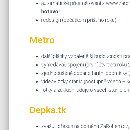
automatické přesměrování z www.zaro
hotovo!
redesign (počátkem příštího roku)
Metro
další plánky vzdálenější budoucnosti p
vyhledávač spojení (první čtvrtletí roku
zjednodušeně podané tarifní podmínky (p
videovizitky stanic (postupně všech –
fotky a základní údaje o všech stanicíc
Depka.tk
zvažuji přesun na doménu ZaRohem.cz, n