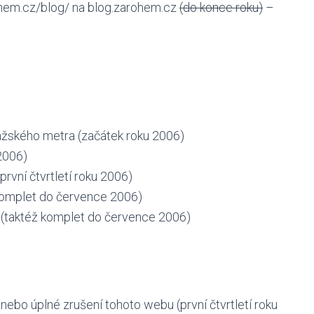
hem.cz/blog/ na blog.zarohem.cz
(do konce roku)
–
ražského metra (začátek roku 2006)
 2006)
rvní čtvrtletí roku 2006)
 komplet do července 2006)
h (taktéž komplet do července 2006)
ebo úplné zrušení tohoto webu (první čtvrtletí roku