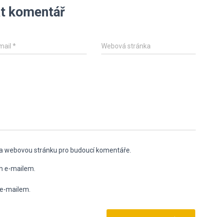
t komentář
mail
*
Webová stránka
l a webovou stránku pro budoucí komentáře.
h e-mailem.
 e-mailem.