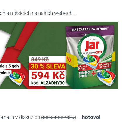
ech a měsících na našich webech….
-mailu v diskuzích
(do konce roku)
–
hotovo!