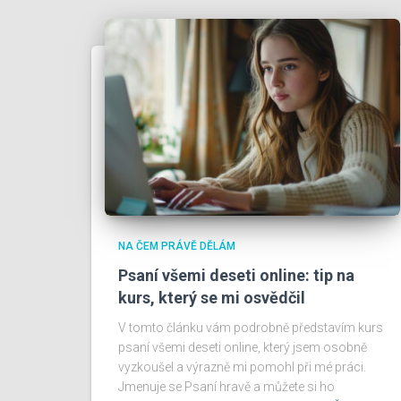
NA ČEM PRÁVĚ DĚLÁM
Psaní všemi deseti online: tip na
kurs, který se mi osvědčil
V tomto článku vám podrobně představím kurs
psaní všemi deseti online, který jsem osobně
vyzkoušel a výrazně mi pomohl při mé práci.
Jmenuje se Psaní hravě a můžete si ho