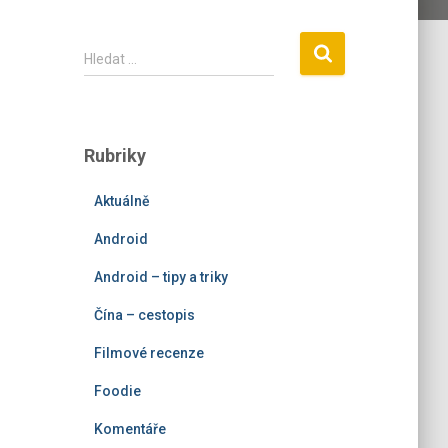
V
Hledat …
y
h
l
e
Rubriky
d
á
Aktuálně
v
á
Android
n
í
Android – tipy a triky
Čína – cestopis
Filmové recenze
Foodie
Komentáře