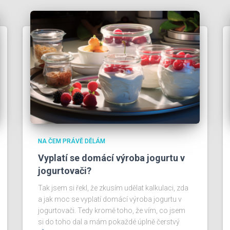
NA ČEM PRÁVĚ DĚLÁM
Vyplatí se domácí výroba jogurtu v
jogurtovači?
Tak jsem si řekl, že zkusím udělat kalkulaci, zda
a jak moc se vyplatí domácí výroba jogurtu v
jogurtovači. Tedy kromě toho, že vím, co jsem
si do toho dal a mám pokaždé úplně čerstvý