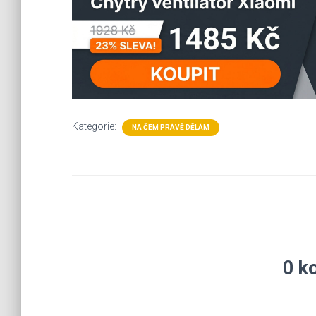
Kategorie:
NA ČEM PRÁVĚ DĚLÁM
0 k