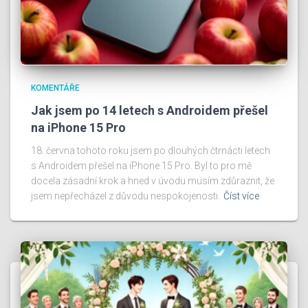
KOMENTÁŘE
Jak jsem po 14 letech s Androidem přešel
na iPhone 15 Pro
18. června tohoto roku jsem po dlouhých čtrnácti letech
s Androidem přešel na iPhone 15 Pro. Byl to pro mě
docela zásadní krok a hned v úvodu musím zdůraznit, že
jsem nepřecházel z důvodu nespokojenosti.
Číst více