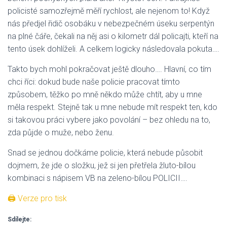
policisté samozřejmě měří rychlost, ale nejenom to! Když
nás předjel řidič osobáku v nebezpečném úseku serpentýn
na plné čáře, čekali na něj asi o kilometr dál policajti, kteří na
tento úsek dohlíželi. A celkem logicky následovala pokuta….
Takto bych mohl pokračovat ještě dlouho…. Hlavní, co tím
chci říci: dokud bude naše policie pracovat tímto
způsobem, těžko po mně někdo může chtít, aby u mne
měla respekt. Stejně tak u mne nebude mít respekt ten, kdo
si takovou práci vybere jako povolání – bez ohledu na to,
zda půjde o muže, nebo ženu.
Snad se jednou dočkáme policie, která nebude působit
dojmem, že jde o složku, jež si jen přetřela žluto-bílou
kombinaci s nápisem VB na zeleno-bílou POLICII….
🖨 Verze pro tisk
Sdílejte: