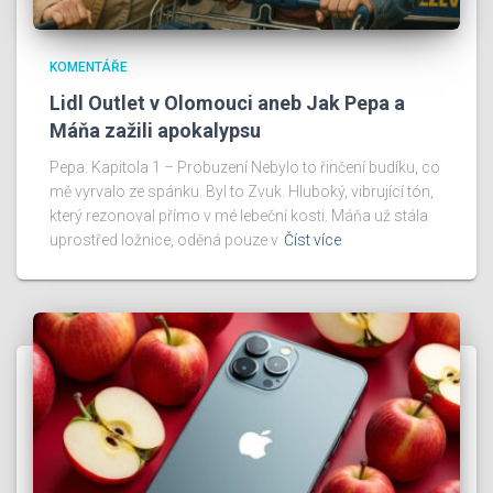
KOMENTÁŘE
Lidl Outlet v Olomouci aneb Jak Pepa a
Máňa zažili apokalypsu
Pepa: Kapitola 1 – Probuzení Nebylo to řinčení budíku, co
mě vyrvalo ze spánku. Byl to Zvuk. Hluboký, vibrující tón,
který rezonoval přímo v mé lebeční kosti. Máňa už stála
uprostřed ložnice, oděná pouze v
Číst více