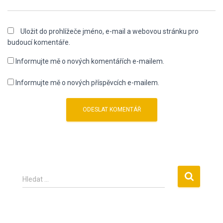
Uložit do prohlížeče jméno, e-mail a webovou stránku pro
budoucí komentáře.
Informujte mě o nových komentářích e-mailem.
Informujte mě o nových příspěvcích e-mailem.
V
Hledat …
y
h
l
e