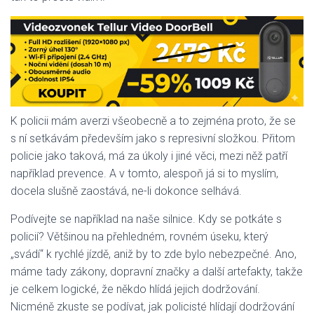
K policii mám averzi všeobecně a to zejména proto, že se
s ní setkávám především jako s represivní složkou. Přitom
policie jako taková, má za úkoly i jiné věci, mezi něž patří
například prevence. A v tomto, alespoň já si to myslím,
docela slušně zaostává, ne-li dokonce selhává.
Podívejte se například na naše silnice. Kdy se potkáte s
policií? Většinou na přehledném, rovném úseku, který
„svádí“ k rychlé jízdě, aniž by to zde bylo nebezpečné. Ano,
máme tady zákony, dopravní značky a další artefakty, takže
je celkem logické, že někdo hlídá jejich dodržování.
Nicméně zkuste se podívat, jak policisté hlídají dodržování