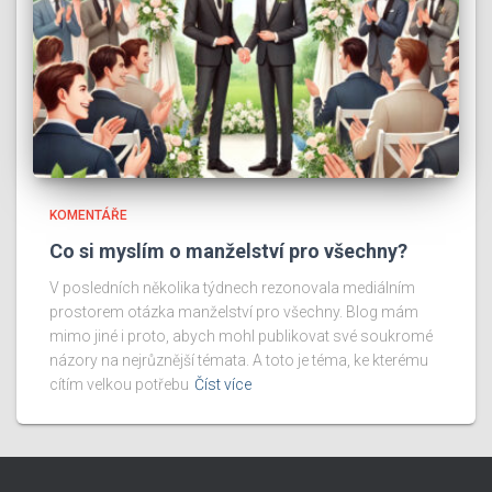
KOMENTÁŘE
Co si myslím o manželství pro všechny?
V posledních několika týdnech rezonovala mediálním
prostorem otázka manželství pro všechny. Blog mám
mimo jiné i proto, abych mohl publikovat své soukromé
názory na nejrůznější témata. A toto je téma, ke kterému
cítím velkou potřebu
Číst více