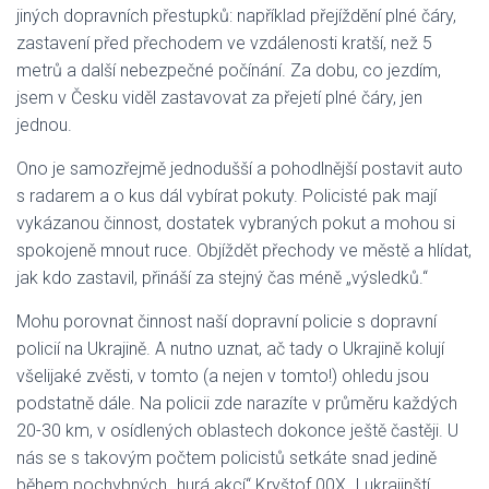
jiných dopravních přestupků: například přejíždění plné čáry,
zastavení před přechodem ve vzdálenosti kratší, než 5
metrů a další nebezpečné počínání. Za dobu, co jezdím,
jsem v Česku viděl zastavovat za přejetí plné čáry, jen
jednou.
Ono je samozřejmě jednodušší a pohodlnější postavit auto
s radarem a o kus dál vybírat pokuty. Policisté pak mají
vykázanou činnost, dostatek vybraných pokut a mohou si
spokojeně mnout ruce. Objíždět přechody ve městě a hlídat,
jak kdo zastavil, přináší za stejný čas méně „výsledků.“
Mohu porovnat činnost naší dopravní policie s dopravní
policií na Ukrajině. A nutno uznat, ač tady o Ukrajině kolují
všelijaké zvěsti, v tomto (a nejen v tomto!) ohledu jsou
podstatně dále. Na policii zde narazíte v průměru každých
20-30 km, v osídlených oblastech dokonce ještě častěji. U
nás se s takovým počtem policistů setkáte snad jedině
během pochybných „hurá akcí“ Kryštof 00X. I ukrajinští