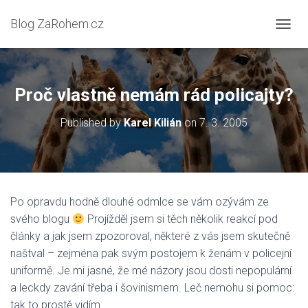
Blog ZaRohem.cz
P
Ř
E
P
N
Proč vlastně nemám rád policajty?
O
U
Published by
Karel Kilián
on
7. 3. 2005
T
N
A
V
I
G
Po opravdu hodně dlouhé odmlce se vám ozývám ze
A
svého blogu
Projížděl jsem si těch několik reakcí pod
C
I
články a jak jsem zpozoroval, některé z vás jsem skutečně
naštval – zejména pak svým postojem k ženám v policejní
uniformě. Je mi jasné, že mé názory jsou dosti nepopulární
a leckdy zavání třeba i šovinismem. Leč nemohu si pomoc:
tak to prostě vidím.