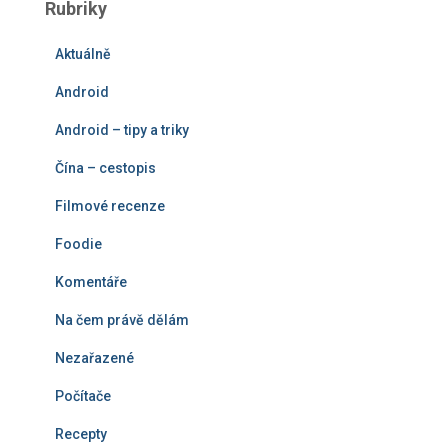
Rubriky
d
á
Aktuálně
v
á
Android
n
í
Android – tipy a triky
Čína – cestopis
Filmové recenze
Foodie
Komentáře
Na čem právě dělám
Nezařazené
Počítače
Recepty