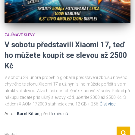
ZAJÍMAVÉ SLEVY
V sobotu představili Xiaomi 17, teď
ho můžete koupit se slevou až 2500
Kč
V sobotu 28. února proběhlo globální představení zbrusu nového
chytrého telefonu Xiaomi 17 a už nyní si ho můžete pořídit s velmi
atraktivní slevou. Alza hlásí dostatečné skladové zásoby. Pokud při
nákupu zadáte příslušný slevový kód, ušetříte 2000 až 2500 Kč. S
kódem XIAOMI172000 stáhnete cenu 12 GB + 256
Číst více
Autor:
Karel Kilián
, před
5 měsíců
V
Hledat …