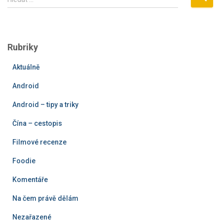
y
h
l
e
Rubriky
d
á
Aktuálně
v
á
Android
n
í
Android – tipy a triky
Čína – cestopis
Filmové recenze
Foodie
Komentáře
Na čem právě dělám
Nezařazené