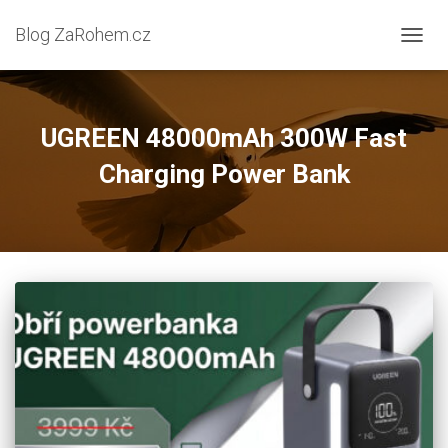
Blog ZaRohem.cz
PŘEP
NAVIG
UGREEN 48000mAh 300W Fast
Charging Power Bank