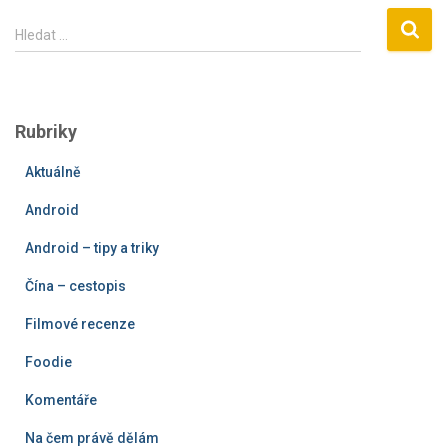
V
Hledat …
y
h
l
e
Rubriky
d
á
Aktuálně
v
á
Android
n
í
Android – tipy a triky
Čína – cestopis
Filmové recenze
Foodie
Komentáře
Na čem právě dělám