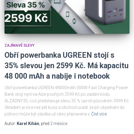
ZAJÍMAVÉ SLEVY
Obří powerbanka UGREEN stojí s
35% slevou jen 2599 Kč. Má kapacitu
48 000 mAh a nabije i notebook
Obří powerbanka UGREEN 48000mAh 300W Fast Charging Power
Bank stojí nyní na Alze pouhých 2599 Kč po zadání kódu
ALZADNY35, což představuje slevu 35 % oproti původním 3999 Kč.
Skladem je více než pět kusů a obchod uvádí, že při objednání do
půlnoci může být zásilka už ráno připravena v
Číst více
Autor:
Karel Kilián
, před
2 měsíce