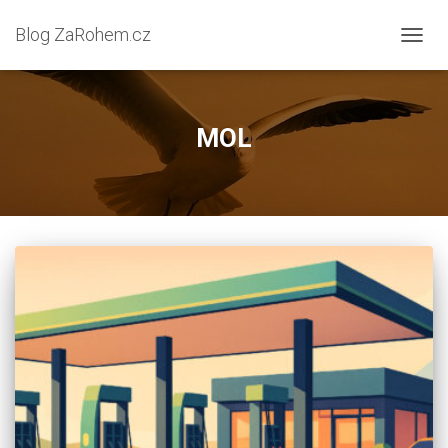
Blog ZaRohem.cz
PŘEP
NAVIG
MOL