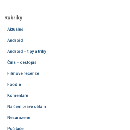
l
e
Rubriky
d
á
Aktuálně
v
á
Android
n
í
Android – tipy a triky
Čína – cestopis
Filmové recenze
Foodie
Komentáře
Na čem právě dělám
Nezařazené
Počítače