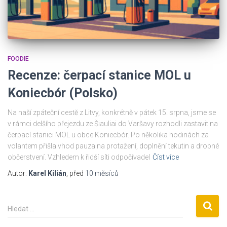
FOODIE
Recenze: čerpací stanice MOL u
Koniecbór (Polsko)
Na naší zpáteční cestě z Litvy, konkrétně v pátek 15. srpna, jsme se
v rámci delšího přejezdu ze Šiauliai do Varšavy rozhodli zastavit na
čerpací stanici MOL u obce Koniecbór. Po několika hodinách za
volantem přišla vhod pauza na protažení, doplnění tekutin a drobné
občerstvení. Vzhledem k řidší síti odpočívadel
Číst více
Autor:
Karel Kilián
, před
10 měsíců
V
Hledat …
y
h