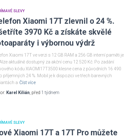
JÍMAVÉ SLEVY
elefon Xiaomi 17T zlevnil o 24 %.
šetříte 3970 Kč a získáte skvělé
otoaparáty i výbornou výdrž
efon Xiaomi 17T ve verzi s 12 GB RAM a 256 GB interní paměti je
Alze aktuálně dostupný za akční cenu 12 520 Kč. Po zadání
vového kódu XIAOMI17T3500 klesne cena z původních 16 490
o příjemných 24 %. Mobil je k dispozici ve třech barevných
iantách a
Číst více
or:
Karel Kilián
, před
1 týdnem
JÍMAVÉ SLEVY
ové Xiaomi 17T a 17T Pro můžete