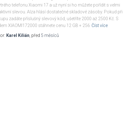
trého telefonu Xiaomi 17 a už nyní si ho můžete pořídit s velmi
aktivní slevou. Alza hlásí dostatečné skladové zásoby. Pokud při
upu zadáte příslušný slevový kód, ušetříte 2000 až 2500 Kč. S
dem XIAOMI172000 stáhnete cenu 12 GB + 256
Číst více
or:
Karel Kilián
, před
5 měsíců