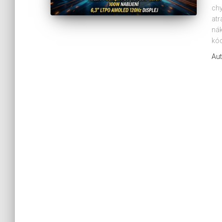
chy
atr
nák
kó
Aut