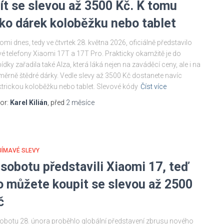
ít se slevou až 3500 Kč. K tomu
ako dárek koloběžku nebo tablet
omi dnes, tedy ve čtvrtek 28. května 2026, oficiálně představilo
é telefony Xiaomi 17T a 17T Pro. Prakticky okamžitě je do
ídky zařadila také Alza, která láká nejen na zaváděcí ceny, ale i na
ěrně štědré dárky. Vedle slevy až 3500 Kč dostanete navíc
ktrickou koloběžku nebo tablet. Slevové kódy
Číst více
or:
Karel Kilián
, před
2 měsíce
JÍMAVÉ SLEVY
 sobotu představili Xiaomi 17, teď
o můžete koupit se slevou až 2500
č
obotu 28. února proběhlo globální představení zbrusu nového