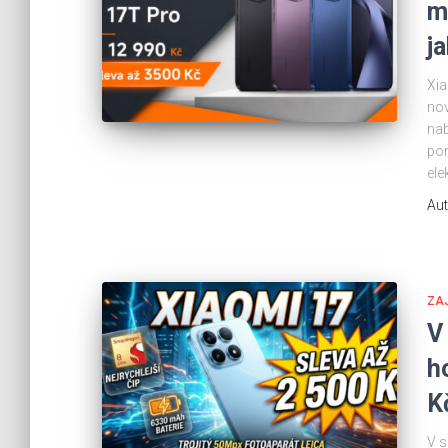
m
j
Xia
nov
nab
pom
ele
Aut
ZA
V
h
K
V s