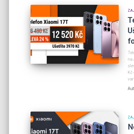
ZA
T
U
f
Tel
na 
sle
Kč 
var
Aut
ZA
N