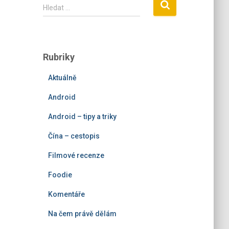
V
Hledat …
y
h
l
e
Rubriky
d
á
Aktuálně
v
á
Android
n
í
Android – tipy a triky
Čína – cestopis
Filmové recenze
Foodie
Komentáře
Na čem právě dělám