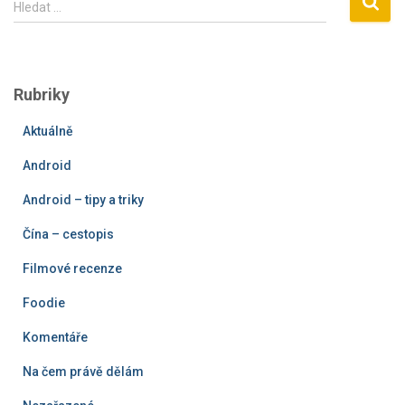
Hledat …
y
h
l
e
Rubriky
d
á
Aktuálně
v
á
Android
n
í
Android – tipy a triky
Čína – cestopis
Filmové recenze
Foodie
Komentáře
Na čem právě dělám