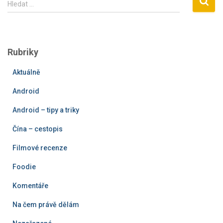
Hledat …
y
h
l
e
Rubriky
d
á
Aktuálně
v
á
Android
n
í
Android – tipy a triky
Čína – cestopis
Filmové recenze
Foodie
Komentáře
Na čem právě dělám