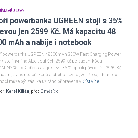
JÍMAVÉ SLEVY
bří powerbanka UGREEN stojí s 35%
levou jen 2599 Kč. Má kapacitu 48
00 mAh a nabije i notebook
ří powerbanka UGREEN 48000mAh 300W Fast Charging Power
k stojí nyní na Alze pouhých 2599 Kč po zadání kódu
ADNY35, což představuje slevu 35 % oproti původním 3999 Kč.
adem je více než pět kusů a obchod uvádí, že při objednání do
noci může být zásilka už ráno připravena v
Číst více
or:
Karel Kilián
, před
2 měsíce