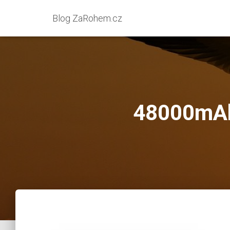
Blog ZaRohem.cz
48000mAh