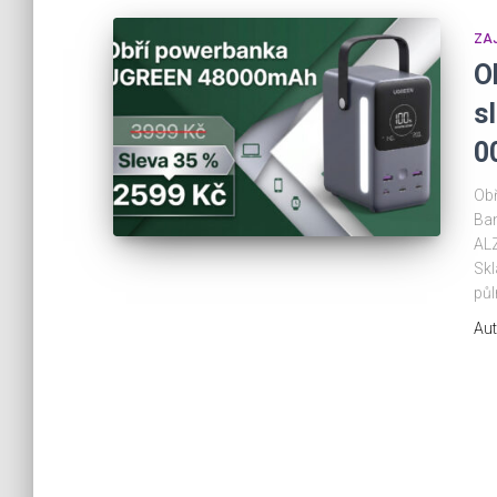
ZA
O
s
0
Ob
Ban
ALZ
Skl
půl
Aut