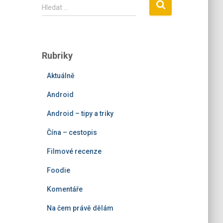
V
Hledat …
y
h
l
e
Rubriky
d
á
Aktuálně
v
á
Android
n
í
Android – tipy a triky
Čína – cestopis
Filmové recenze
Foodie
Komentáře
Na čem právě dělám