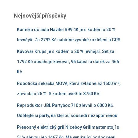
Nejnovější příspěvky
Kamera do auta Navitel R99 4K je s kódem o 20 %
levnější. Za 2792 Kč nabídne vysoké rozlišení a GPS
Kávovar Krups je s kódem o 20 % levnější. Set za
1792 Kč obsahuje kávovar, 96 kapslí a dárek za 466
Kč
Robotická sekačka MOVA, která zvládne až 1600 m²,
zlevnila o 25 %. S kódem ušetříte 8750 Kč
Reproduktor JBL Partybox 710 zlevnil o 6000 Kč.
Udělejte si párty, na kterou sousedi nezapomenou!
Přenosný elektrický gril Niceboy Grillmaster stojí s
51% slevou jen 1467 Kč. Má vynikající hodnocení!