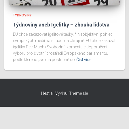
TÝDNOVINY
Týdnoviny aneb Igelitky – zhouba lidstva
EU chce zakazovat igelitové tašky. * Neobjektivní pohled
evropských médií na situaci na Ukrajině. EU chce zakázat
igelitky Petr Mach (Svobodní) komentuje doporučení
výboru pro životní prostředí Evropského parlamentu,
podle kterého „se má postupně do
Číst více
Hestia | Vyvinul
ThemeIsle
Provozovatel a majitel webu: Karel Kilián, IČO: 07052596, Josefa
Šavla 689/6, Ostrava-Mariánské Hory, e-mail:
kilian.karel@gmail.com