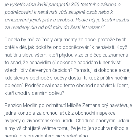
je vyšetřována kvůli paragrafu 356 trestního zákona o
podněcování k nenávisti vůči skupině osob nebo k
omezování jejich práv a svobod. Podle něj je trestní sazba
za uvedený čin od půl roku do šesti let vězení.“
Docela by mě zajímaly argumenty žalobce, protože bych
chtěl vidět, jak dokáže ono podněcování k nenávisti. Když
nabídnu slevu všem, kteří přijdou v zelené čepici, znamená
to snad, že nenávidím či dokonce nabádám k nenávisti
všech lidí v červených čepicích? Pamatuji si dokonce akce,
kde slevu v obchodě s oděvy dostali ti, kdož přišli v nočním
oblečení. Podněcoval snad tento obchod nenávist k lidem,
kteří chodí v denním oděvu?
Penzion Modřín po odmítnutí Miloše Zemana prý navštěvuje
jedna kontrola za druhou, ať už z obchodní inspekce,
hygieny či živnostenského úřadu. Chodí na anonymní udání
a my všichni jistě věříme tomu, že je to jen souhra náhod a
nemá to s prezidentem nic společného.