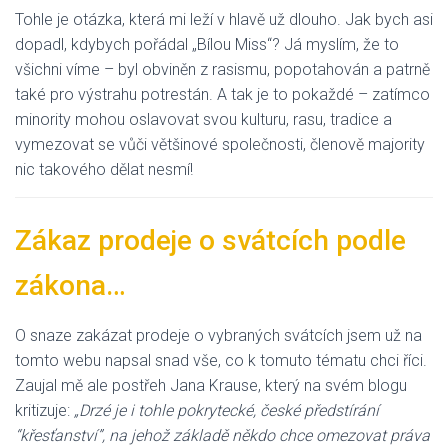
Tohle je otázka, která mi leží v hlavě už dlouho. Jak bych asi
dopadl, kdybych pořádal „Bílou Miss“? Já myslím, že to
všichni víme – byl obviněn z rasismu, popotahován a patrně
také pro výstrahu potrestán. A tak je to pokaždé – zatímco
minority mohou oslavovat svou kulturu, rasu, tradice a
vymezovat se vůči většinové společnosti, členově majority
nic takového dělat nesmí!
Zákaz prodeje o svátcích podle
zákona…
O snaze zakázat prodeje o vybraných svátcích jsem už na
tomto webu napsal snad vše, co k tomuto tématu chci říci.
Zaujal mě ale postřeh Jana Krause, který na svém blogu
kritizuje:
„Drzé je i tohle pokrytecké, české předstírání
“křesťanství”, na jehož základě někdo chce omezovat práva