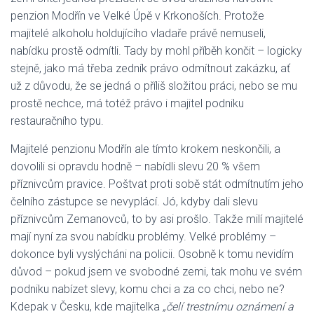
penzion Modřín ve Velké Úpě v Krkonoších. Protože
majitelé alkoholu holdujícího vladaře právě nemuseli,
nabídku prostě odmítli. Tady by mohl příběh končit – logicky
stejně, jako má třeba zedník právo odmítnout zakázku, ať
už z důvodu, že se jedná o příliš složitou práci, nebo se mu
prostě nechce, má totéž právo i majitel podniku
restauračního typu.
Majitelé penzionu Modřín ale tímto krokem neskončili, a
dovolili si opravdu hodně – nabídli slevu 20 % všem
příznivcům pravice. Poštvat proti sobě stát odmítnutím jeho
čelního zástupce se nevyplácí. Jó, kdyby dali slevu
příznivcům Zemanovců, to by asi prošlo. Takže milí majitelé
mají nyní za svou nabídku problémy. Velké problémy –
dokonce byli vyslýcháni na policii. Osobně k tomu nevidím
důvod – pokud jsem ve svobodné zemi, tak mohu ve svém
podniku nabízet slevy, komu chci a za co chci, nebo ne?
Kdepak v Česku, kde majitelka
„čelí trestnímu oznámení a