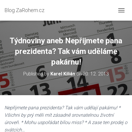
Blog ZaRohem.cz
P
Ř
E
P
N
Týdnoviny aneb Nepřijmete pana
O
U
prezidenta? Tak vám uděláme
T
pakárnu!
N
A
V
Published by
Karel Kilián
on
20. 12. 2013
I
G
A
C
I
Nepřijmete pana prezidenta? Tak vám udělají pakárnu! *
Všichni by prý měli mít zásadně srovnatelnou životní
úroveň. * Mohu uspořádat bílou miss? * A zase ten prodej o
svátcích…