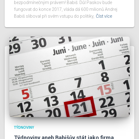
bezpodmínečným právem! Babiš: Důl Paskov bude
fungovat do konce 2017, vláda dá 600 milionů Andrej
Babiš sliboval při svém vstupu do politiky,
Číst více
TÝDNOVINY
Týdnoviny aneb Babišův stát jako firma,