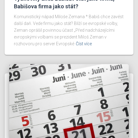
Babišova firma jako stát?
Komunistický nápad Miloše Zemana * Babiš chce zavést
další daň. Vede firmu jako stát? Blíží se evropské volby,
Zeman oprášil povinnou účast „Před nadcházejícími
evropskými volbami se prezident Miloš Zeman v
rozhovoru pro server Evropské
Číst více