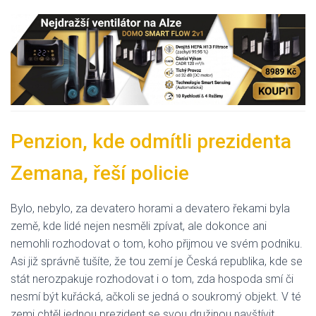
Penzion, kde odmítli prezidenta
Zemana, řeší policie
Bylo, nebylo, za devatero horami a devatero řekami byla
země, kde lidé nejen nesměli zpívat, ale dokonce ani
nemohli rozhodovat o tom, koho přijmou ve svém podniku.
Asi již správně tušíte, že tou zemí je Česká republika, kde se
stát nerozpakuje rozhodovat i o tom, zda hospoda smí či
nesmí být kuřácká, ačkoli se jedná o soukromý objekt. V té
zemi chtěl jednou prezident se svou družinou navštívit