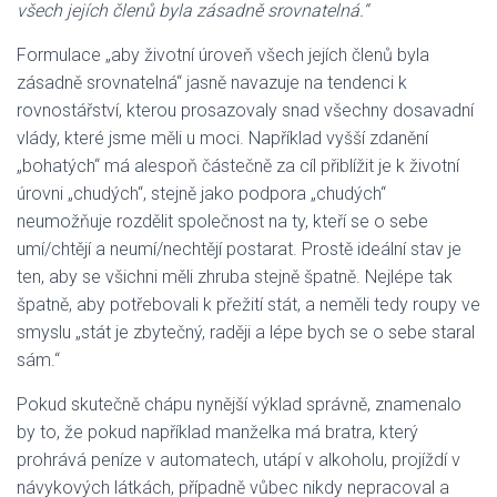
všech jejích členů byla zásadně srovnatelná.“
Formulace „aby životní úroveň všech jejích členů byla
zásadně srovnatelná“ jasně navazuje na tendenci k
rovnostářství, kterou prosazovaly snad všechny dosavadní
vlády, které jsme měli u moci. Například vyšší zdanění
„bohatých“ má alespoň částečně za cíl přiblížit je k životní
úrovni „chudých“, stejně jako podpora „chudých“
neumožňuje rozdělit společnost na ty, kteří se o sebe
umí/chtějí a neumí/nechtějí postarat. Prostě ideální stav je
ten, aby se všichni měli zhruba stejně špatně. Nejlépe tak
špatně, aby potřebovali k přežití stát, a neměli tedy roupy ve
smyslu „stát je zbytečný, raději a lépe bych se o sebe staral
sám.“
Pokud skutečně chápu nynější výklad správně, znamenalo
by to, že pokud například manželka má bratra, který
prohrává peníze v automatech, utápí v alkoholu, projíždí v
návykových látkách, případně vůbec nikdy nepracoval a