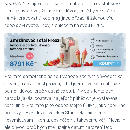
druhých.“
Okrajově jsem se k tomuto tématu dostal, když
jsem konstatoval, že nevidím důvod, proč by ve svátek
neměli pracovat ti, kdo mají jinou případně žádnou víru,
nebo slaví svátky jindy, s ohledem na svou kulturu.
Pro mne samotného nejsou Vánoce žádným důvodem ke
slavení, a abych řekl pravdu, tahal jsem z velké hloubi své
paměti důvod, proč vlastně existují. Prý se v tento den
narodila jakási postava, na jejíchž příbězích je vystavěna
část Bible. Pro mne je to osoba stejně fiktivní, jako například
postavy z Hvězdných válek či Star Treku, nicméně
nevymlouvám nikomu, aby něčemu takovému věřil. Nevidím
ale důvod, proč bych měl údajné datum narození této