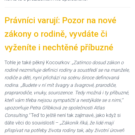
Právníci varují: Pozor na nové
zákony o rodině, vyvdáte či
vyženíte i nechtěné příbuzné
Tohle je také pěkný Kocourkov:
„Zatímco dosud zákon o
rodině nezmiňuje definici rodiny a soustředí se na manžele,
rodiče a děti, nyní přichází na scénu široce definovaná
rodina. „Budete v ní mít švagry a švagrové, prarodiče,
praprarodiče, vnuky, sourozence. Tedy možná i ty příbuzné,
kteří vám třeba nejsou sympatičtí a nestýkáte se s nimi,“
upozorňuje Petra Gříbková ze společnosti Atlas
Consulting.“
Teď to ještě není tak zajímavé, jako když si
dáte věci do souvislostí –
„Zákoník říká, že lidé mají
přispívat na potřeby života rodiny tak, aby životní úroveň