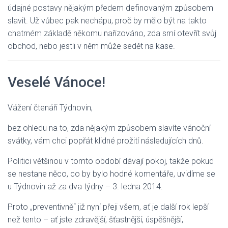
údajné postavy nějakým předem definovaným způsobem
slavit. Už vůbec pak nechápu, proč by mělo být na takto
chatrném základě někomu nařizováno, zda smí otevřít svůj
obchod, nebo jestli v něm může sedět na kase.
Veselé Vánoce!
Vážení čtenáři Týdnovin,
bez ohledu na to, zda nějakým způsobem slavíte vánoční
svátky, vám chci popřát klidné prožití následujících dnů.
Politici většinou v tomto období dávají pokoj, takže pokud
se nestane něco, co by bylo hodné komentáře, uvidíme se
u Týdnovin až za dva týdny – 3. ledna 2014.
Proto „preventivně“ již nyní přeji všem, ať je další rok lepší
než tento – ať jste zdravější, šťastnější, úspěšnější,