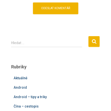
V
Hledat …
y
h
l
e
Rubriky
d
á
Aktuálně
v
á
Android
n
í
Android – tipy a triky
Čína – cestopis