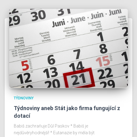
TÝDNOVINY
Týdnoviny aneb Stát jako firma fungující z
dotací
Babiš zachraňuje Důl Paskov * Babiš je
nejdůvěryhodnější! * Eutanazie by měla být