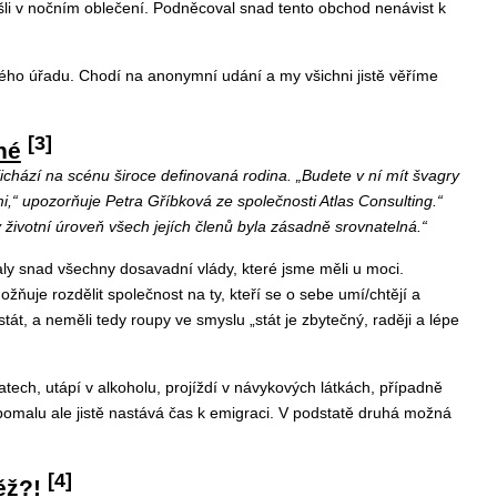
išli v nočním oblečení. Podněcoval snad tento obchod nenávist k
ého úřadu. Chodí na anonymní udání a my všichni jistě věříme
[3]
né
řichází na scénu široce definovaná rodina. „Budete v ní mít švagry
i,“ upozorňuje Petra Gříbková ze společnosti Atlas Consulting.“
by životní úroveň všech jejích členů byla zásadně srovnatelná.“
aly snad všechny dosavadní vlády, které jsme měli u moci.
žňuje rozdělit společnost na ty, kteří se o sebe umí/chtějí a
stát, a neměli tedy roupy ve smyslu „stát je zbytečný, raději a lépe
ech, utápí v alkoholu, projíždí v návykových látkách, případně
pomalu ale jistě nastává čas k emigraci. V podstatě druhá možná
[4]
ěž?!