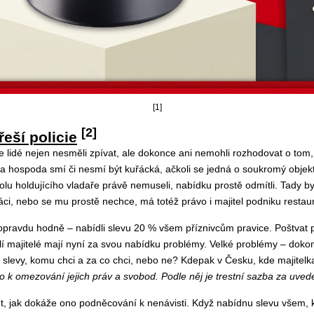
[1]
[2]
eší policie
 lidé nejen nesměli zpívat, ale dokonce ani nemohli rozhodovat o tom, 
a hospoda smí či nesmí být kuřácká, ačkoli se jedná o soukromý objekt.
lu holdujícího vladaře právě nemuseli, nabídku prostě odmítli. Tady by
ráci, nebo se mu prostě nechce, má totéž právo i majitel podniku restau
i opravdu hodně – nabídli slevu 20 % všem příznivcům pravice. Poštvat 
lí majitelé mají nyní za svou nabídku problémy. Velké problémy – dokon
slevy, komu chci a za co chci, nebo ne? Kdepak v Česku, kde majitel
k omezování jejich práv a svobod. Podle něj je trestní sazba za uveden
, jak dokáže ono podněcování k nenávisti. Když nabídnu slevu všem, kt