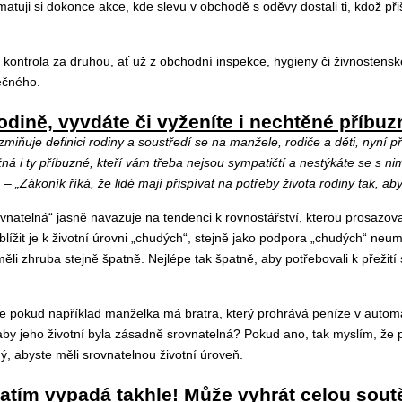
tuji si dokonce akce, kde slevu v obchodě s oděvy dostali ti, kdož př
kontrola za druhou, ať už z obchodní inspekce, hygieny či živnostensk
ečného.
odině, vyvdáte či vyženíte i nechtěné příbuz
iňuje definici rodiny a soustředí se na manžele, rodiče a děti, nyní p
 i ty příbuzné, kteří vám třeba nejsou sympatičtí a nestýkáte se s nim
í –
„Zákoník říká, že lidé mají přispívat na potřeby života rodiny tak, a
vnatelná“ jasně navazuje na tendenci k rovnostářství, kterou prosazov
ížit je k životní úrovni „chudých“, stejně jako podpora „chudých“ neumo
měli zhruba stejně špatně. Nejlépe tak špatně, aby potřebovali k přežití 
 pokud například manželka má bratra, který prohrává peníze v automat
aby jeho životní byla zásadně srovnatelná? Pokud ano, tak myslím, že 
ný, abyste měli srovnatelnou životní úroveň.
atím vypadá takhle! Může vyhrát celou sout