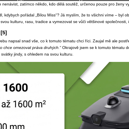
 nenávist, zatímco někdo, kdo dělá soutěž, určenou pouze pro ženy vy
adl, kdybych pořádal „Bílou Miss“? Já myslím, že to všichni víme – byl
svou kulturu, rasu, tradice a vymezovat se vůči většinové společnosti, 
[5]
bu napsal snad vše, co k tomuto tématu chci říci. Zaujal mě ale postř
kdo chce omezovat práva druhých.“
Okrajově jsem se k tomuto tématu dos
 svátky jindy, s ohledem na svou kulturu.