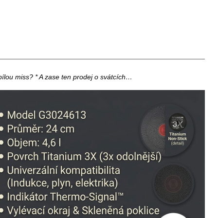
ílou miss? * A zase ten prodej o svátcích…