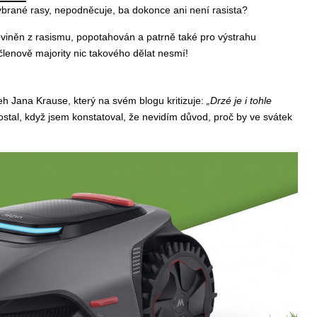
brané rasy, nepodněcuje, ba dokonce ani není rasista?
 obviněn z rasismu, popotahován a patrně také pro výstrahu
členově majority nic takového dělat nesmí!
eh Jana Krause, který na svém blogu kritizuje:
„Drzé je i tohle
tal, když jsem konstatoval, že nevidím důvod, proč by ve svátek