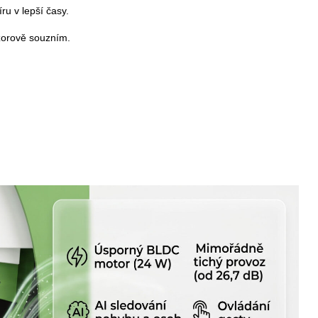
íru v lepší časy.
ázorově souzním.