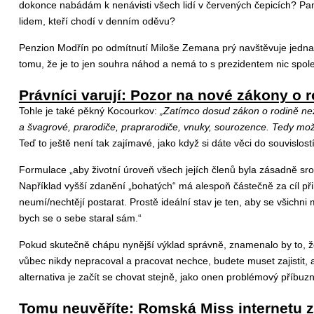
dokonce nabádám k nenávisti všech lidí v červených čepicích? Pama
lidem, kteří chodí v denním oděvu?
Penzion Modřín po odmítnutí Miloše Zemana prý navštěvuje jedna 
tomu, že je to jen souhra náhod a nemá to s prezidentem nic spol
Právníci varují: Pozor na nové zákony o r
Tohle je také pěkný Kocourkov:
„Zatímco dosud zákon o rodině nezm
a švagrové, prarodiče, praprarodiče, vnuky, sourozence. Tedy možná
Teď to ještě není tak zajímavé, jako když si dáte věci do souvislost
Formulace „aby životní úroveň všech jejích členů byla zásadně sro
Například vyšší zdanění „bohatých“ má alespoň částečně za cíl přibl
neumí/nechtějí postarat. Prostě ideální stav je ten, aby se všichni 
bych se o sebe staral sám.“
Pokud skutečně chápu nynější výklad správně, znamenalo by to, že
vůbec nikdy nepracoval a pracovat nechce, budete muset zajistit, 
alternativa je začít se chovat stejně, jako onen problémový příbuz
Tomu neuvěříte: Romská Miss internetu z