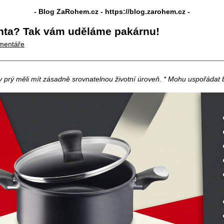
- Blog ZaRohem.cz -
https://blog.zarohem.cz
-
nta? Tak vám uděláme pakárnu!
mentáře
y prý měli mít zásadně srovnatelnou životní úroveň. * Mohu uspořádat b