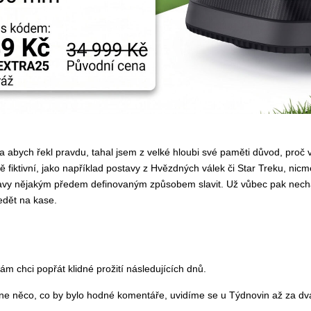
ch řekl pravdu, tahal jsem z velké hloubi své paměti důvod, proč vlas
ejně fiktivní, jako například postavy z Hvězdných válek či Star Treku
tavy nějakým předem definovaným způsobem slavit. Už vůbec pak nech
edět na kase.
m chci popřát klidné prožití následujících dnů.
tane něco, co by bylo hodné komentáře, uvidíme se u Týdnovin až za dv