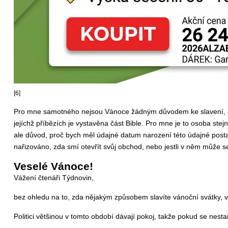
[6]
Pro mne samotného nejsou Vánoce žádným důvodem ke slavení, a aby
jejíchž příbězích je vystavěna část Bible. Pro mne je to osoba st
ale důvod, proč bych měl údajné datum narození této údajné pos
nařizováno, zda smí otevřít svůj obchod, nebo jestli v něm může s
Veselé Vánoce!
Vážení čtenáři Týdnovin,
bez ohledu na to, zda nějakým způsobem slavíte vánoční svátky, vá
Politici většinou v tomto období dávají pokoj, takže pokud se nes