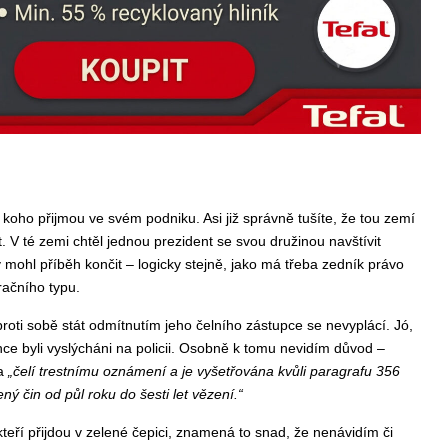
koho přijmou ve svém podniku. Asi již správně tušíte, že tou zemí
 V té zemi chtěl jednou prezident se svou družinou navštívit
 mohl příběh končit – logicky stejně, jako má třeba zedník právo
račního typu.
proti sobě stát odmítnutím jeho čelního zástupce se nevyplácí. Jó,
ce byli vyslýcháni na policii. Osobně k tomu nevidím důvod –
ka
„čelí trestnímu oznámení a je vyšetřována kvůli paragrafu 356
ý čin od půl roku do šesti let vězení.“
eří přijdou v zelené čepici, znamená to snad, že nenávidím či