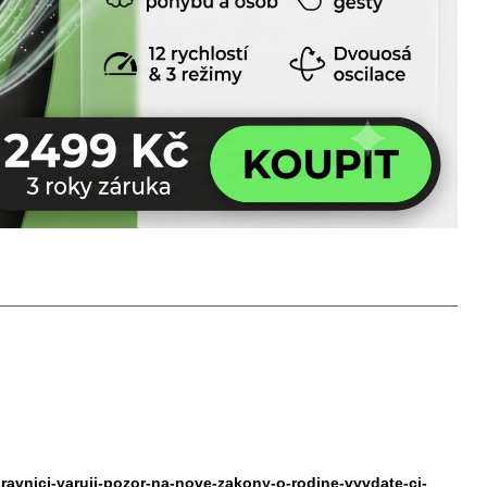
pravnici-varuji-pozor-na-nove-zakony-o-rodine-vyvdate-ci-