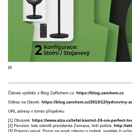
[8]
Článek vytištěn z Blog ZaRohem.cz:
https://blog.zarohem.cz
Odkaz na článek:
https://blog.zarohem.cz/2013/12/tydnoviny-
URL adresy v tomto příspěvku:
[1] Obrázek:
https://www.alza.cz/tefal-kastrol-24-cm-perfec
[2] Penzion, kde odmítli prezidenta Zemana, řeší policie:
http://a
[3] Právníci varují: Pozor na nové zákony o rodině, vyvdáte či vyž