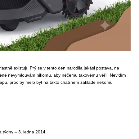
tně existují. Prý se v tento den narodila jakási postava, na
, nicméně nevymlouvám nikomu, aby něčemu takovému věřil. Nevidím
ápu, proč by mělo být na takto chatrném základě někomu
a týdny – 3. ledna 2014.