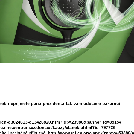
aneb-neprijmete-pana-prezidenta-tak-vam-udelame-pakarnu/
t-touch-g3024613-d13426820.htm?idp=23980&banner_id=85154
ktualne.centrum.cz/domaci/kauzy/clanek.phtml?id=797726
eníte i nechtěné příbuzné:
http://www.reflex.cz/clanek/zpravy/53389/