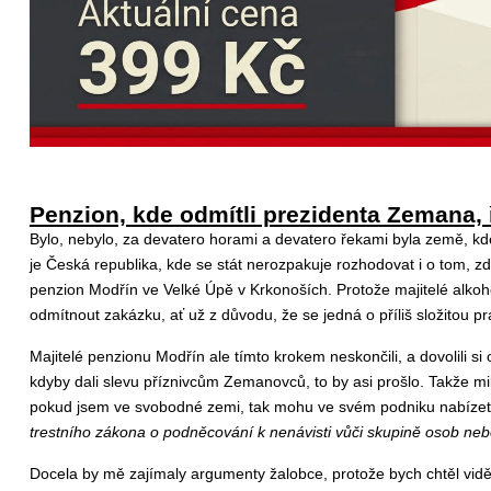
Penzion, kde odmítli prezidenta Zemana, ř
Bylo, nebylo, za devatero horami a devatero řekami byla země, kde
je Česká republika, kde se stát nerozpakuje rozhodovat i o tom, zd
penzion Modřín ve Velké Úpě v Krkonoších. Protože majitelé alkoho
odmítnout zakázku, ať už z důvodu, že se jedná o příliš složitou p
Majitelé penzionu Modřín ale tímto krokem neskončili, a dovolili s
kdyby dali slevu příznivcům Zemanovců, to by asi prošlo. Takže mi
pokud jsem ve svobodné zemi, tak mohu ve svém podniku nabízet 
trestního zákona o podněcování k nenávisti vůči skupině osob nebo 
Docela by mě zajímaly argumenty žalobce, protože bych chtěl vidět