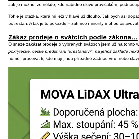
Jak je možné, že někdo, kdo nabídne slevu pravičákům, podněcuje
Tohle je otázka, která mi leží v hlavě už dlouho. Jak bych asi dop
potrestán. A tak je to pokaždé – zatímco minority mohou oslavovat 
Zákaz prodeje o svátcích podle zákona…
O snaze zakázat prodeje o vybraných svátcích jsem už na tomto we
pokrytecké, české předstírání “křesťanství”, na jehož základě ně
neměli pracovat ti, kdo mají jinou případně žádnou víru, nebo slaví