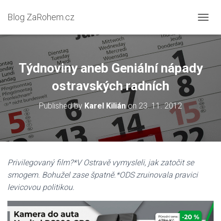
Blog ZaRohem.cz
P
Ř
E
P
N
Týdnoviny aneb Geniální nápady
O
U
ostravských radních
T
N
Published by
Karel Kilián
on
23. 11. 2012
A
V
I
G
A
C
Privilegovaný film?*V Ostravě vymysleli, jak zatočit se
I
smogem. Bohužel zase špatně.*ODS zruinovala pravici
levicovou politikou.