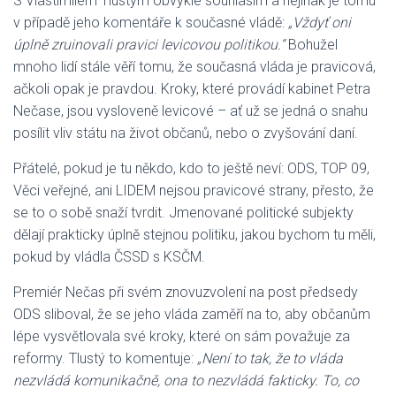
S Vlastimilem Tlustým obvykle souhlasím a nejinak je tomu
v případě jeho komentáře k současné vládě:
„Vždyť oni
úplně zruinovali pravici levicovou politikou.“
Bohužel
mnoho lidí stále věří tomu, že současná vláda je pravicová,
ačkoli opak je pravdou. Kroky, které provádí kabinet Petra
Nečase, jsou vysloveně levicové – ať už se jedná o snahu
posílit vliv státu na život občanů, nebo o zvyšování daní.
Přátelé, pokud je tu někdo, kdo to ještě neví: ODS, TOP 09,
Věci veřejné, ani LIDEM nejsou pravicové strany, přesto, že
se to o sobě snaží tvrdit. Jmenované politické subjekty
dělají prakticky úplně stejnou politiku, jakou bychom tu měli,
pokud by vládla ČSSD s KSČM.
Premiér Nečas při svém znovuzvolení na post předsedy
ODS sliboval, že se jeho vláda zaměří na to, aby občanům
lépe vysvětlovala své kroky, které on sám považuje za
reformy. Tlustý to komentuje:
„Není to tak, že to vláda
nezvládá komunikačně, ona to nezvládá fakticky. To, co