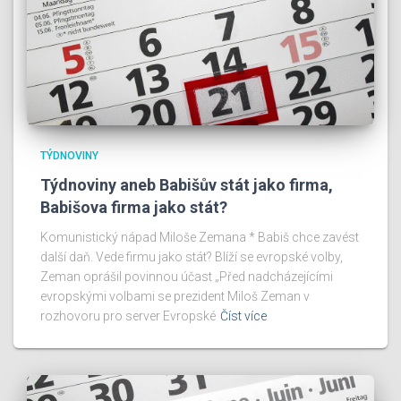
TÝDNOVINY
Týdnoviny aneb Babišův stát jako firma,
Babišova firma jako stát?
Komunistický nápad Miloše Zemana * Babiš chce zavést
další daň. Vede firmu jako stát? Blíží se evropské volby,
Zeman oprášil povinnou účast „Před nadcházejícími
evropskými volbami se prezident Miloš Zeman v
rozhovoru pro server Evropské
Číst více