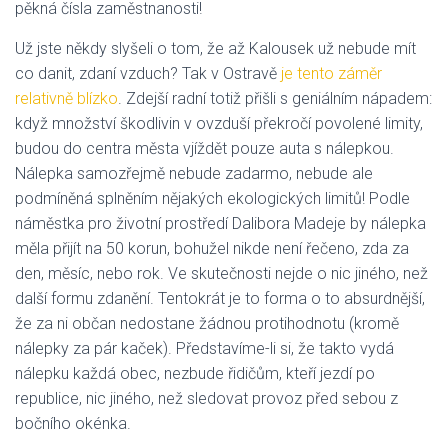
pěkná čísla zaměstnanosti!
Už jste někdy slyšeli o tom, že až Kalousek už nebude mít
co danit, zdaní vzduch? Tak v Ostravě
je tento záměr
relativně blízko
. Zdejší radní totiž přišli s geniálním nápadem:
když množství škodlivin v ovzduší překročí povolené limity,
budou do centra města vjíždět pouze auta s nálepkou.
Nálepka samozřejmě nebude zadarmo, nebude ale
podmíněná splněním nějakých ekologických limitů! Podle
náměstka pro životní prostředí Dalibora Madeje by nálepka
měla přijít na 50 korun, bohužel nikde není řečeno, zda za
den, měsíc, nebo rok. Ve skutečnosti nejde o nic jiného, než
další formu zdanění. Tentokrát je to forma o to absurdnější,
že za ni občan nedostane žádnou protihodnotu (kromě
nálepky za pár kaček). Představíme-li si, že takto vydá
nálepku každá obec, nezbude řidičům, kteří jezdí po
republice, nic jiného, než sledovat provoz před sebou z
bočního okénka.