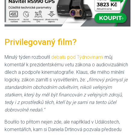
Privilegovaný film?
Minulý týden rozbouřil
debatu pod Týdnovinami
můj
komentář k prezidentskému vetu zákona o audiovizuálních
dílech a podpoře kinematografie. Klaus, dle mého mínění
logicky, zákon zamítl s vysvětlením, že:
„filmový průmysl je
standardním obchodním odvětvím, nikoli veřejným
statkem, který by měl být financován z veřejných zdrojů,
tedy i z prostředků těch, kteří by je sami na tento účel
dobrovolně nedali.“
Bouřilo to přitom nejen zde, ale například v Událostech,
komentářích, kam si Daniela Drtinová pozvala předsedu