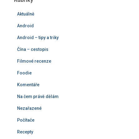
d
á
Aktuálně
v
á
Android
n
í
Android – tipy a triky
Čína – cestopis
Filmové recenze
Foodie
Komentáře
Na čem právě dělám
Nezařazené
Počítače
Recepty