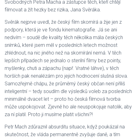
Svobodných Petra Macha a zástupce těch, kteří chtějí
filmovat a žít hezky bez rizika, Jana Svěráka.
Svěrák nejprve uvedl, že český film skomírá a žije jen z
podpory, která je ve fondu kinematografie. Já se ani
nedivím – soudě dle kvality těch několika mála českých
snímků, které jsem měl v posledních letech možnost
zhlédnout, na nic jiného než na skomírání nemá. V těch
lepších případech se jednalo o sterilní filmy bez pointy,
myšlenky, chuti a zápachu (např. Vratné láhve), v těch
horších pak nenalézám pro jejich hodnocení slušná slova.
Samozřejmě chápu, že průměrný český občan není příliš
inteligentní – tedy soudím dle výsledků voleb za posledních
minimálně dvacet let – proto ho česká filmová tvorba
může uspokojovat. Zjevně ho ale neuspokojuje natolik, aby
za ní platil. Proto ji musíme platit všichni?!
Petr Mach zdůraznil absurditu situace, když poukázal na
skutečnost, že vláda permanentně zvyšuje daně, a tím