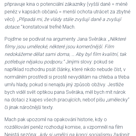
připravuje kina o potenciální zákazníky (vyšší daně = méně
peněz v kapsách občanů = menší ochota utrácet za zbytné
věci).
„Připadá mi, že vlády stále zvyšují daně a zvyšují
dotace.“
konstatoval trefně Mach.
Pojďme se podívat na argumenty Jana Svěráka:
„Některé
filmy jsou umělecké, některé jsou komerčnější. Film
nedokážeme dělat sami doma, … Aby byl film kvalitní, tak
potřebuje nějakou podporu.“
Jinými slovy: pokud se
například rozhodnu psát články, které nikdo nebude číst, v
normálním prostředí si prostě nevydělám na chleba a třeba
umřu hlady, pokud si nenajdu jiný způsob obživy. Jestliže
bych viděl svět optikou pana Svěráka, měl bych mít nárok
na dotaci z kapes všech pracujících, neboť píšu „umělecky“
či jinak náročnější texty.
Mach pak upozornil na opakování historie, kdy o
rozdělování peněz rozhodují komise, a vzpomněl na film
Nejistá sezóna:
„kdy si umělci na konci socialismu žadonit