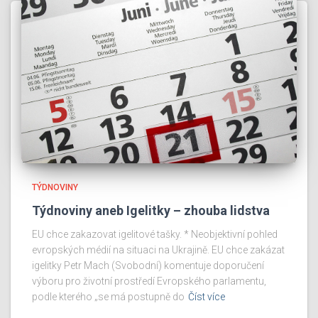
TÝDNOVINY
Týdnoviny aneb Igelitky – zhouba lidstva
EU chce zakazovat igelitové tašky. * Neobjektivní pohled
evropských médií na situaci na Ukrajině. EU chce zakázat
igelitky Petr Mach (Svobodní) komentuje doporučení
výboru pro životní prostředí Evropského parlamentu,
podle kterého „se má postupně do
Číst více