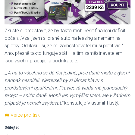
Zkuste si představit, že by takto mohl řešit finanční deficit
občan: „Vzal jsem si drahé auto na leasing a nemám na
splátky. Odhlasuji si, že mi zaměstnavatel musí platit víc.“
Ano, přesně takto funguje stát – a tím zaměstnavatelem
jsou všichni pracující a podnikatelé.
„„A na to všechno se dá říct jediné, proč daně místo zvýšení
naopak nesnížili. Nemuseli by si lámat hlavu s
prorůstovými opatřeními. Pravicová vláda má jednoduchý
recept – snížit daně. Mohli jen vymýšlet které, ale v žádném
případě je neměli zvyšovat,“
konstatuje Vlastimil Tlustý.
🖨 Verze pro tisk
Sdílejte: