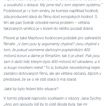
u soudruhů o dotace. My jsme teď v tom stejném systému.“
Podobnost je i v tom směru, že komise například hodnotí,
zda producent dává do filmu dost evropských hodnot. S
tím ale pan Svěrák očividně nemá problém – většina
takzvaných umělců je v lezení do něčího pozadí dobrá.
Přesné je také Machovo hodnocení pobídek pro zahraniční
filmaře:
„V čem jsou ty argumenty chybné? Jsou chybné v
tom, že pokud vezmeme daňovým poplatníkům 400
milionů korun a dáme je filmařům, tak ti je utratí. Pak jsou
tam ti další lidé, kterým bylo 400 milionů Kč ukradeno, a ti
si koupí mnohem méně.“
To si, bohužel, neuvědomují nejen
zastánci dotovaných filmů, ale ani většina občanů, žijících v
představě, že se o ně stát stará či má starat.
Jaké by bylo řešení této situace?
V tomto případě naprosto souhlasím s názory Jana Sychry:
„Ano, pro spoustu lidí by to jistě škoda byla, tak mi