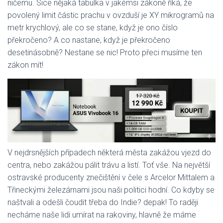
ničemu. Sice nějaká tabulka v jakémsi zákoně říká, že
povolený limit částic prachu v ovzduší je XY mikrogramů na
metr krychlový, ale co se stane, když je ono číslo
překročeno? A co nastane, když je překročeno
desetinásobně? Nestane se nic! Proto přeci musíme ten
zákon mít!
V nejdrsnějších případech některá města zakážou vjezd do
centra, nebo zakážou pálit trávu a listí. Toť vše. Na největší
ostravské producenty znečištění v čele s Arcelor Mittalem a
Třineckými železárnami jsou naši politici hodní. Co kdyby se
naštvali a odešli čoudit třeba do Indie? depak! To raději
necháme naše lidi umírat na rakoviny, hlavně že máme