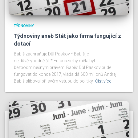
TÝDNOVINY
Týdnoviny aneb Stát jako firma fungující z
dotací
Babiš zachraňuje Důl Paskov * Babiš je
nejdůvěryhodnější! * Eutanazie by měla být
bezpodmínečným právem! Babiš: Důl Paskov bude
fungovat do konce 2017, vláda dá 600 milionů Andrej
Babiš sliboval při svém vstupu do politiky,
Číst více