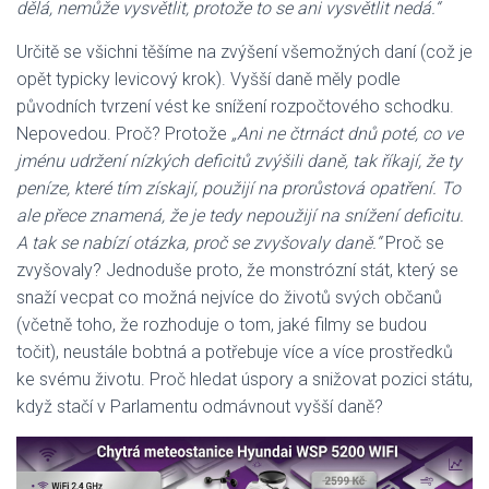
dělá, nemůže vysvětlit, protože to se ani vysvětlit nedá.“
Určitě se všichni těšíme na zvýšení všemožných daní (což je
opět typicky levicový krok). Vyšší daně měly podle
původních tvrzení vést ke snížení rozpočtového schodku.
Nepovedou. Proč? Protože
„Ani ne čtrnáct dnů poté, co ve
jménu udržení nízkých deficitů zvýšili daně, tak říkají, že ty
peníze, které tím získají, použijí na prorůstová opatření. To
ale přece znamená, že je tedy nepoužijí na snížení deficitu.
A tak se nabízí otázka, proč se zvyšovaly daně.“
Proč se
zvyšovaly? Jednoduše proto, že monstrózní stát, který se
snaží vecpat co možná nejvíce do životů svých občanů
(včetně toho, že rozhoduje o tom, jaké filmy se budou
točit), neustále bobtná a potřebuje více a více prostředků
ke svému životu. Proč hledat úspory a snižovat pozici státu,
když stačí v Parlamentu odmávnout vyšší daně?