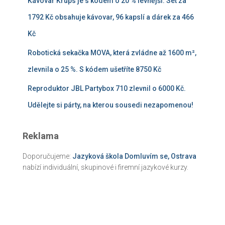
Kávovar Krups je s kódem o 20 % levnější. Set za
1792 Kč obsahuje kávovar, 96 kapslí a dárek za 466
Kč
Robotická sekačka MOVA, která zvládne až 1600 m²,
zlevnila o 25 %. S kódem ušetříte 8750 Kč
Reproduktor JBL Partybox 710 zlevnil o 6000 Kč.
Udělejte si párty, na kterou sousedi nezapomenou!
Reklama
Doporučujeme:
Jazyková škola Domluvím se, Ostrava
nabízí individuální, skupinové i firemní jazykové kurzy.