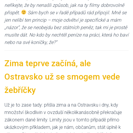
neříkejte, že by nenašli způsob, jak na ty filmy dobrovolně
přispět.
Sám bych se v řadě případů rád připojil. Mně se
jen nelíbí ten princip – moje odvětví je specifické a mám
„názor“, že se neobejdu bez státních peněz, tak mi je prostě
musíte dát. No kdo by nechtěl peníze na práci, která ho baví
nebo na své koníčky, že?“
Zima teprve začíná, ale
Ostravsko už se smogem vede
žebříčky
Už je to zase tady: přišla zima a na Ostravsku i dny, kdy
množství škodlivin v ovzduší několikanásobně překračuje
zákonem dané limity. Limity jsou v tomto případě přímo
ukázkovým příkladem, jak je nám, občanům, stát úplně k