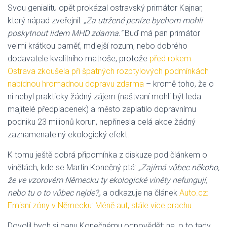
Svou genialitu opět prokázal ostravský primátor Kajnar,
který nápad zveřejnil:
„Za utržené peníze bychom mohli
poskytnout lidem MHD zdarma.“
Buď má pan primátor
velmi krátkou paměť, mdlejší rozum, nebo dobrého
dodavatele kvalitního matroše, protože
před rokem
Ostrava zkoušela při špatných rozptylových podmínkách
nabídnou hromadnou dopravu zdarma
– kromě toho, že o
ni nebyl prakticky žádný zájem (naštvaní mohli být leda
majitelé předplacenek) a město zaplatilo dopravnímu
podniku 23 milionů korun, nepřinesla celá akce žádný
zaznamenatelný ekologický efekt.
K tomu ještě dobrá připomínka z diskuze pod článkem o
vinětách, kde se Martin Konečný ptá:
„Zajímá vůbec někoho,
že ve vzorovém Německu ty ekologické viněty nefungují,
nebo tu o to vůbec nejde?
„
a odkazuje na článek
Auto.cz:
Emisní zóny v Německu: Méně aut, stále více prachu
.
Dovolil bych si panu Konečnému odpovědět: ne, o to tady