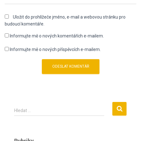
Uložit do prohlížeče jméno, e-mail a webovou stránku pro
budoucí komentáře.
Informujte mě o nových komentářích e-mailem.
Informujte mě o nových příspěvcích e-mailem.
V
Hledat …
y
h
l
e
Rubriky