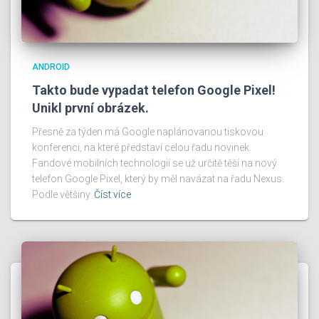
ANDROID
Takto bude vypadat telefon Google Pixel!
Unikl první obrázek.
Přesně za týden má Google naplánovanou tiskovou
konferenci, na které představí celou řadu novinek.
Fandové mobilních technologií se už určitě těší na nový
telefon Google Pixel, který by měl navázat na řadu Nexus.
Podle většiny
Číst více