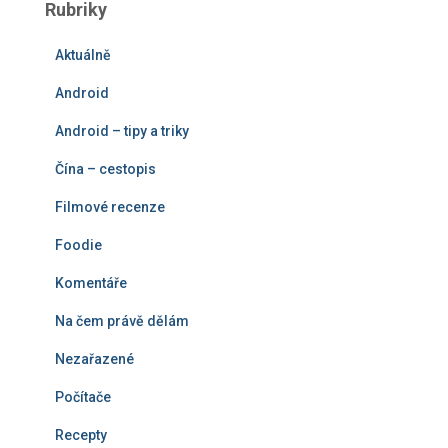
Rubriky
d
á
Aktuálně
v
á
Android
n
í
Android – tipy a triky
Čína – cestopis
Filmové recenze
Foodie
Komentáře
Na čem právě dělám
Nezařazené
Počítače
Recepty