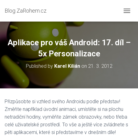
Blog ZaRohem.cz
P
Ř
E
P
N
Aplikace pro váš Android: 17. díl –
O
U
5x Personalizace
T
N
Published by
Karel Kilián
on
21. 3. 2012
A
V
I
G
A
C
Přizpůsobte si vzhled svého Androidu podle představ!
I
Změňte například úvodní animaci, umístěte si na plochu
netradiční hodiny, vyměňte zámek obrazovky, nebo třeba
celé uživatelské prostředí. To vše a ještě více zvládnete s
pěti aplikacemi, které si představíme v dnešním díle!