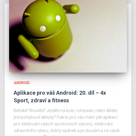
ANDROID
Aplikace pro váš Android: 20. díl – 4x
Sport, zdraví a fitness
Běháte? Bruslíte? Jezdíte na kole, rotopedu, nebo děláte
jiné pohybové aktivity? Pak tu pro vás mám pět aplikací
pro sledování vašich sportovních výkonů, sledování
zdravotního stavu, dobrý spánek a probuzení a na závěr