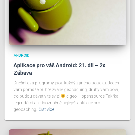
ANDROID
Aplikace pro váš Android: 21. díl – 2x
Zábava
Dnešní dva programy jsou každý z jiného soudku. Jeden
vám pomůže při hře zvané geocaching, druhý vám poví,
co budou dávat v televizi
c:geo – opensource Takřka
legendární a jednoznačně nejlepší aplikace pro
geocaching.
Číst více