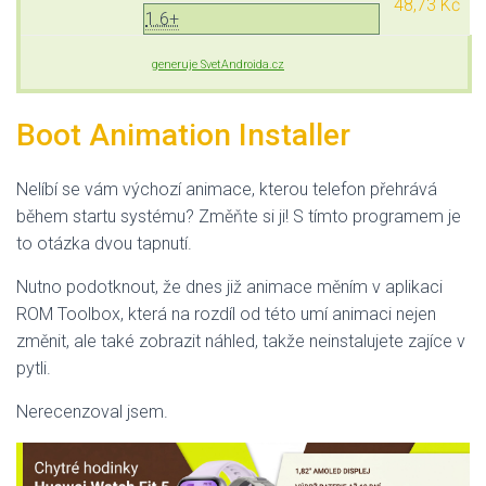
48,73 Kč
1.6+
generuje SvetAndroida.cz
Boot Animation Installer
Nelíbí se vám výchozí animace, kterou telefon přehrává
během startu systému? Změňte si ji! S tímto programem je
to otázka dvou tapnutí.
Nutno podotknout, že dnes již animace měním v aplikaci
ROM Toolbox, která na rozdíl od této umí animaci nejen
změnit, ale také zobrazit náhled, takže neinstalujete zajíce v
pytli.
Nerecenzoval jsem.