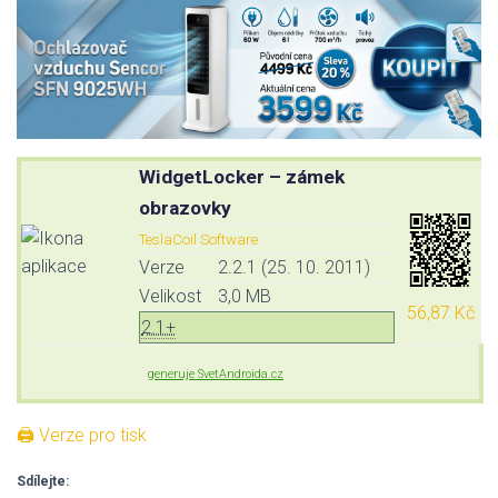
WidgetLocker – zámek
obrazovky
TeslaCoil Software
Verze
2.2.1 (25. 10. 2011)
Velikost
3,0 MB
56,87 Kč
2.1+
generuje SvetAndroida.cz
🖨 Verze pro tisk
Sdílejte: