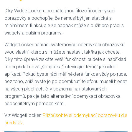
Díky WidgetLockeru poznáte jinou filozofii odemykací
obrazovky a pochopíte, že nemusí být jen statická s
minimimem funkcí, ale že naopak může sloužit pro práci s
widgety a dalšími programy.
WidgetLocker nahradí systémovou odemykací obrazovku
svou vlastní, kterou si můžete nastavit takřka jak chcete.
Díky této úpravě získáte větší funkčnost: budete si například
moci přidat nová „šoupátka,“ otevírající téměř jakoukoli
aplikaci. Pokud byste rádi měli některé funkce vždy po ruce,
bez toho, aniž byste je po odemknutí telefonu museli hledat
na všech plochách, či v seznamu nainstalovaných
programů, pak je tato alternativní odemykací obrazovka
neocenitelným pomocníkem.
Viz WidgetLocker:
Přizpůsobte si odemykací obrazovku dle
představ
.