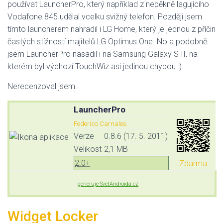
používat LauncherPro, který například z nepěkně lagujícího
Vodafone 845 udělal vcelku svižný telefon. Později jsem
tímto launcherem nahradil i LG Home, který je jednou z příčin
častých stížností majitelů LG Optimus One. No a podobně
jsem LauncherPro nasadil i na Samsung Galaxy S II, na
kterém byl výchozí TouchWiz asi jedinou chybou :).
Nerecenzoval jsem.
LauncherPro
Federico Carnales.
Verze
0.8.6 (17. 5. 2011)
Velikost
2,1 MB
2.0+
Zdarma
generuje SvetAndroida.cz
Widget Locker