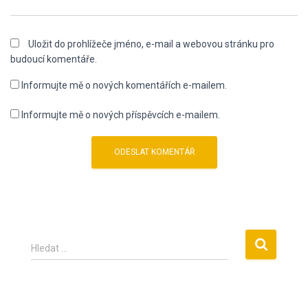
Uložit do prohlížeče jméno, e-mail a webovou stránku pro
budoucí komentáře.
Informujte mě o nových komentářích e-mailem.
Informujte mě o nových příspěvcích e-mailem.
V
Hledat …
y
h
l
e