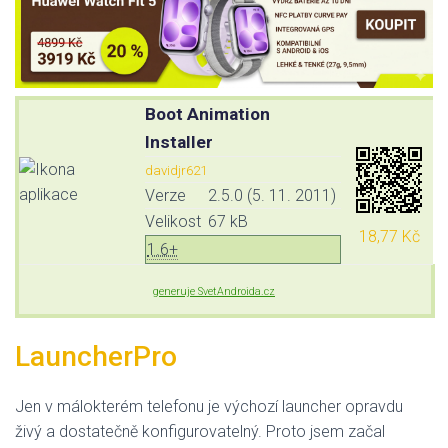
Boot Animation
Installer
davidjr621
Verze
2.5.0 (5. 11. 2011)
Velikost
67 kB
18,77 Kč
1.6+
generuje SvetAndroida.cz
LauncherPro
Jen v málokterém telefonu je výchozí launcher opravdu
živý a dostatečně konfigurovatelný. Proto jsem začal