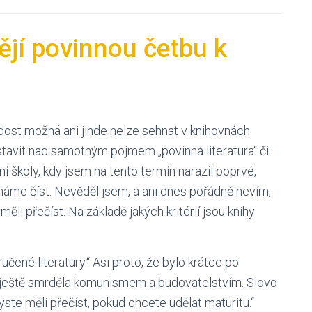
jí povinnou četbu k
dost možná ani jinde nelze sehnat v knihovnách
astavit nad samotným pojmem „povinná literatura“ či
í školy, kdy jsem na tento termín narazil poprvé,
máme číst. Nevěděl jsem, a ani dnes pořádně nevím,
ěli přečíst. Na základě jakých kritérií jsou knihy
ené literatury.“ Asi proto, že bylo krátce po
řád ještě smrděla komunismem a budovatelstvím. Slovo
ste měli přečíst, pokud chcete udělat maturitu.“