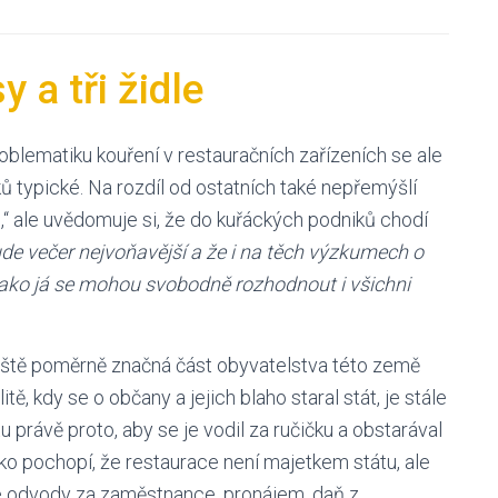
 a tři židle
 problematiku kouření v restauračních zařízeních se ale
ů typické. Na rozdíl od ostatních také nepřemýšlí
em,“ ale uvědomuje si, že do kuřáckých podniků chodí
e večer nejvoňavější a že i na těch výzkumech o
 jako já se mohou svobodně rozhodnout i všichni
ště poměrně značná část obyvatelstva této země
tě, kdy se o občany a jejich blaho staral stát, je stále
tu právě proto, aby se je vodil za ručičku a obstarával
těžko pochopí, že restaurace není majetkem státu, ale
nné odvody za zaměstnance, pronájem, daň z