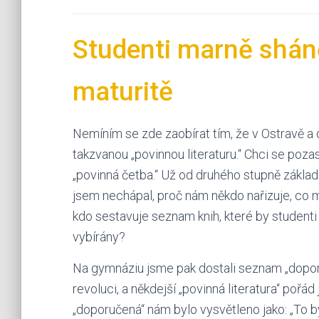
Studenti marně sháně
maturitě
Nemíním se zde zaobírat tím, že v Ostravě a 
takzvanou „povinnou literaturu.“ Chci se poz
„povinná četba.“ Už od druhého stupně základn
jsem nechápal, proč nám někdo nařizuje, co 
kdo sestavuje seznam knih, které by studenti m
vybírány?
Na gymnáziu jsme pak dostali seznam „doporuč
revoluci, a někdejší „povinná literatura“ po
„doporučená“ nám bylo vysvětleno jako: „To by