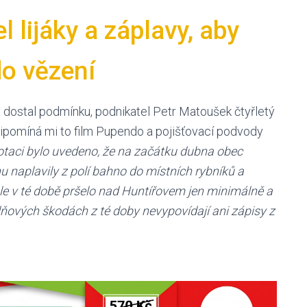
l lijáky a záplavy, aby
do vězení
 dostal podmínku, podnikatel Petr Matoušek čtyřletý
ipomíná mi to film Pupendo a pojišťovací podvody
dotaci bylo uvedeno, že na začátku dubna obec
hu naplavily z polí bahno do místních rybníků a
e v té době pršelo nad Huntířovem jen minimálně a
ňových škodách z té doby nevypovídají ani zápisy z