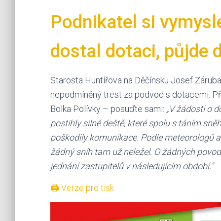
Podnikatel si vymysle
dostal dotaci, půjde 
Starosta Huntířova na Děčínsku Josef Záruba
nepodmíněný trest za podvod s dotacemi. Př
Bolka Polívky – posuďte sami:
„V žádosti o 
postihly silné deště, které spolu s táním sně
poškodily komunikace. Podle meteorologů al
žádný sníh tam už neležel. O žádných povod
jednání zastupitelů v následujícím období.“
🖨 Verze pro tisk