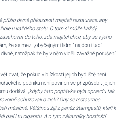
 přišlo divné přikazovat majiteli restaurace, aby
 židle u každého stolu. O tom si může každý
asahovat do toho, zda majitel chce, aby se v jeho
m, že se mezi „obyčejnými lidmi“ najdou i tací,
divné, natožpak že by v něm viděli závažné porušení
tlovat, že pokud v blízkosti jejich bydliště není
 kuřáckého podniku není povinen se přizpůsobit jejich
 tomu dodává:
„kdyby tato poptávka byla opravdu tak
brovolně ochuzovali o zisk? Ony se restaurace
eří měsíčně. Většinou žijí z peněz štamgastů, kteří k
i dají i tu cigaretu. A o tyto zákazníky hostinští