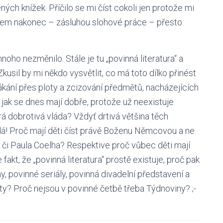
ch knížek. Příčilo se mi číst cokoli jen protože mi
 jsem nakonec – zásluhou slohové práce – přesto
oho nezměnilo. Stále je tu „povinná literatura“ a
usil by mi někdo vysvětlit, co má toto dílko přinést
ání přes ploty a zcizování předmětů, nacházejících
jak se dnes mají dobře, protože už neexistuje
rá dobrotivá vláda? Vždyť drtivá většina těch
á! Proč mají děti číst právě Boženu Němcovou a ne
, či Paula Coelha? Respektive proč vůbec děti mají
 fakt, že „povinná literatura“ prostě existuje, proč pak
my, povinné seriály, povinná divadelní představení a
ty? Proč nejsou v povinné četbě třeba Týdnoviny? ;-