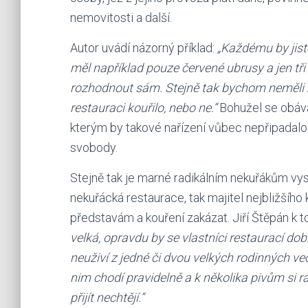
nemovitosti a další.
Autor uvádí názorný příklad:
„Každému by jistě
měl například pouze červené ubrusy a jen tři
rozhodnout sám. Stejně tak bychom neměli z
restauraci kouřilo, nebo ne.“
Bohužel se obává
kterým by takové nařízení vůbec nepřipadalo 
svobody.
Stejně tak je marné radikálním nekuřákům vysvě
nekuřácká restaurace, tak majitel nejbližšího
představám a kouření zakázat. Jiří Štěpán k
velká, opravdu by se vlastníci restaurací do
neuživí z jedné či dvou velkých rodinných več
nim chodí pravidelně a k několika pivům si rád
přijít nechtějí.“