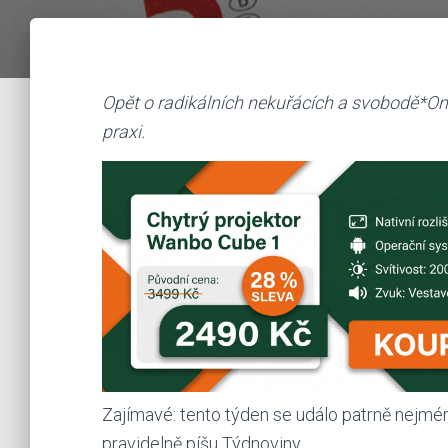
Opět o radikálních nekuřácích a svobodě*On
praxi.
Zajímavé: tento týden se událo patrně nejméně
pravidelně píšu Týdnoviny.