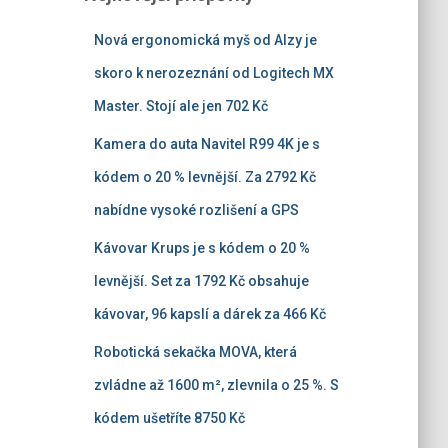
Nová ergonomická myš od Alzy je
skoro k nerozeznání od Logitech MX
Master. Stojí ale jen 702 Kč
Kamera do auta Navitel R99 4K je s
kódem o 20 % levnější. Za 2792 Kč
nabídne vysoké rozlišení a GPS
Kávovar Krups je s kódem o 20 %
levnější. Set za 1792 Kč obsahuje
kávovar, 96 kapslí a dárek za 466 Kč
Robotická sekačka MOVA, která
zvládne až 1600 m², zlevnila o 25 %. S
kódem ušetříte 8750 Kč