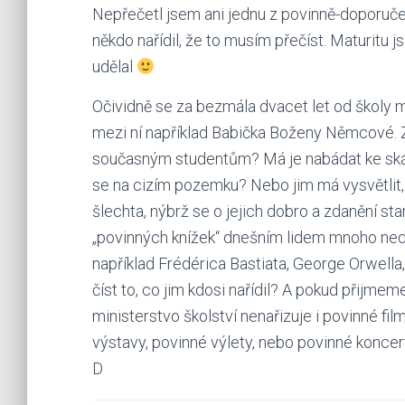
Nepřečetl jsem ani jednu z povinně-doporučený
někdo nařídil, že to musím přečíst. Maturitu
udělal
Očividně se za bezmála dvacet let od školy mn
mezi ní například Babička Boženy Němcové. Zk
současným studentům? Má je nabádat ke skák
se na cizím pozemku? Nebo jim má vysvětlit, 
šlechta, nýbrž se o jejich dobro a zdanění sta
„povinných knížek“ dnešním lidem mnoho ned
například Frédérica Bastiata, George Orwella
číst to, co jim kdosi nařídil? A pokud přijmeme
ministerstvo školství nenařizuje i povinné fil
výstavy, povinné výlety, nebo povinné koncer
D