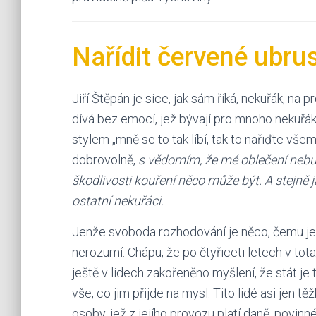
Nařídit červené ubrusy
Jiří Štěpán je sice, jak sám říká, nekuřák, na
dívá bez emocí, jež bývají pro mnoho nekuřák
stylem „mně se to tak líbí, tak to nařiďte vš
dobrovolně,
s vědomím, že mé oblečení nebud
škodlivosti kouření něco může být. A stejně
ostatní nekuřáci.
Jenže svoboda rozhodování je něco, čemu je
nerozumí. Chápu, že po čtyřiceti letech v totali
ještě v lidech zakořeněno myšlení, že stát je 
vše, co jim přijde na mysl. Tito lidé asi jen 
osoby, jež z jejího provozu platí daně, povi