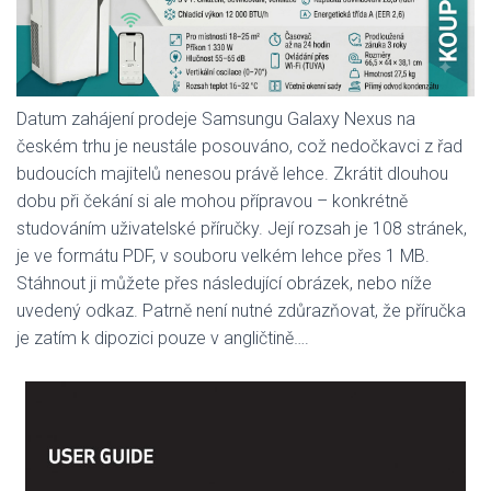
Datum zahájení prodeje Samsungu Galaxy Nexus na
českém trhu je neustále posouváno, což nedočkavci z řad
budoucích majitelů nenesou právě lehce. Zkrátit dlouhou
dobu při čekání si ale mohou přípravou – konkrétně
studováním uživatelské příručky. Její rozsah je 108 stránek,
je ve formátu PDF, v souboru velkém lehce přes 1 MB.
Stáhnout ji můžete přes následující obrázek, nebo níže
uvedený odkaz. Patrně není nutné zdůrazňovat, že příručka
je zatím k dipozici pouze v angličtině….