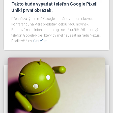
Takto bude vypadat telefon Google Pixel!
Unikl první obrázek.
Přesně za týden má Google naplánovanou tiskovou
konferenci, na které představí celou řadu novinek.
Fandové mobilních technologií se už určitě těší na nový
telefon Google Pixel, který by měl navázat na řadu Nexus.
Podle většiny
Číst více