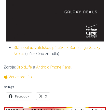
Stáhnout uživatelskou příručku k Samsungu Galaxy
Nexus
(z českého zrcadla).
Zdroje:
DroidLife
a
Android Phone Fans
.
🖨 Verze pro tisk
Sdílejte:
Facebook
X