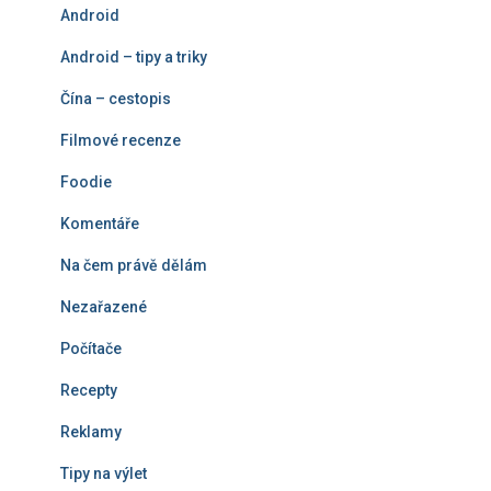
á
Android
n
í
Android – tipy a triky
Čína – cestopis
Filmové recenze
Foodie
Komentáře
Na čem právě dělám
Nezařazené
Počítače
Recepty
Reklamy
Tipy na výlet