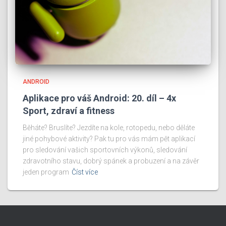
ANDROID
Aplikace pro váš Android: 20. díl – 4x
Sport, zdraví a fitness
Běháte? Bruslíte? Jezdíte na kole, rotopedu, nebo děláte
jiné pohybové aktivity? Pak tu pro vás mám pět aplikací
pro sledování vašich sportovních výkonů, sledování
zdravotního stavu, dobrý spánek a probuzení a na závěr
jeden program
Číst více