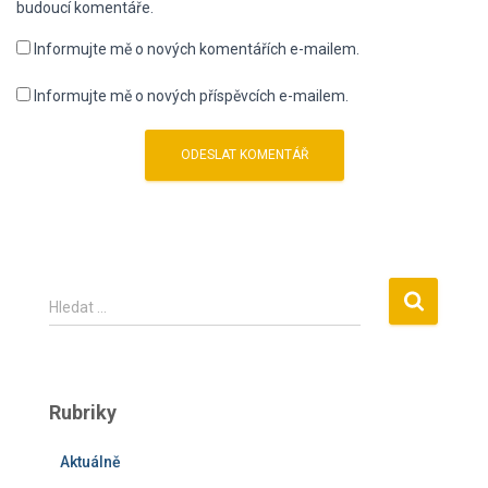
budoucí komentáře.
Informujte mě o nových komentářích e-mailem.
Informujte mě o nových příspěvcích e-mailem.
V
Hledat …
y
h
l
e
Rubriky
d
á
Aktuálně
v