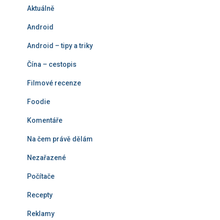
Aktuálně
v
á
Android
n
í
Android – tipy a triky
Čína – cestopis
Filmové recenze
Foodie
Komentáře
Na čem právě dělám
Nezařazené
Počítače
Recepty
Reklamy