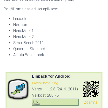
Použili jsme následující aplikace:
Linpack
Neocore
NenaMark 1
NenaMark 2
SmartBench 2011
Quadrant Standard
Antutu Benchmark
Linpack for Android
GreeneComputing
Verze
1.2.8 (24. 6. 2011)
Velikost
280 kB
1.6+
Zdarma