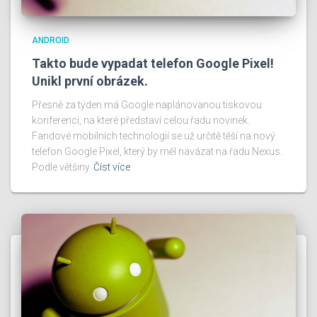
ANDROID
Takto bude vypadat telefon Google Pixel!
Unikl první obrázek.
Přesně za týden má Google naplánovanou tiskovou
konferenci, na které představí celou řadu novinek.
Fandové mobilních technologií se už určitě těší na nový
telefon Google Pixel, který by měl navázat na řadu Nexus.
Podle většiny
Číst více