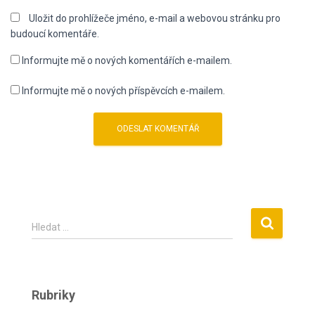
Uložit do prohlížeče jméno, e-mail a webovou stránku pro
budoucí komentáře.
Informujte mě o nových komentářích e-mailem.
Informujte mě o nových příspěvcích e-mailem.
V
Hledat …
y
h
l
e
Rubriky
d
á