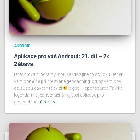
ANDROID
Aplikace pro váš Android: 21. díl – 2x
Zábava
Dnešní dva programy jsou každý z jiného soudku. Jeden
vám pomůže při hře zvané geocaching, druhý vám poví,
co budou dávat v televizi
c:geo – opensource Takřka
legendární a jednoznačně nejlepší aplikace pro
geocaching.
Číst více