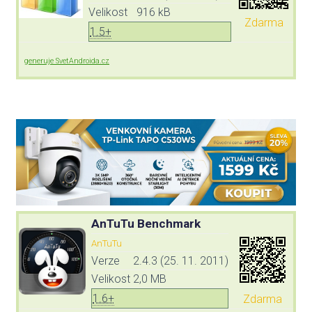
Velikost
916 kB
Zdarma
1.5+
generuje SvetAndroida.cz
AnTuTu Benchmark
AnTuTu
Verze
2.4.3 (25. 11. 2011)
Velikost
2,0 MB
1.6+
Zdarma