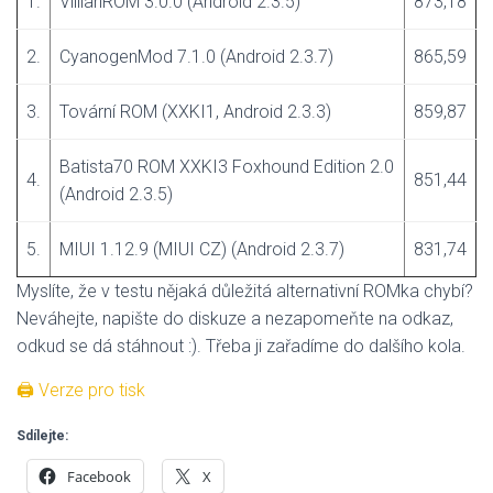
1.
VillianROM 3.0.0 (Android 2.3.5)
873,18
2.
CyanogenMod 7.1.0 (Android 2.3.7)
865,59
3.
Tovární ROM (XXKI1, Android 2.3.3)
859,87
Batista70 ROM XXKI3 Foxhound Edition 2.0
4.
851,44
(Android 2.3.5)
5.
MIUI 1.12.9 (MIUI CZ) (Android 2.3.7)
831,74
Myslíte, že v testu nějaká důležitá alternativní ROMka chybí?
Neváhejte, napište do diskuze a nezapomeňte na odkaz,
odkud se dá stáhnout :). Třeba ji zařadíme do dalšího kola.
🖨 Verze pro tisk
Sdílejte:
Facebook
X