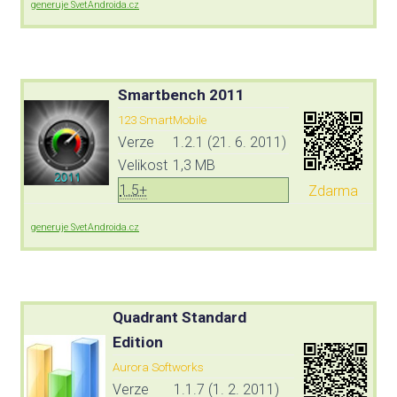
generuje SvetAndroida.cz
Smartbench 2011
123 SmartMobile
Verze
1.2.1 (21. 6. 2011)
Velikost
1,3 MB
1.5+
Zdarma
generuje SvetAndroida.cz
Quadrant Standard
Edition
Aurora Softworks
Verze
1.1.7 (1. 2. 2011)