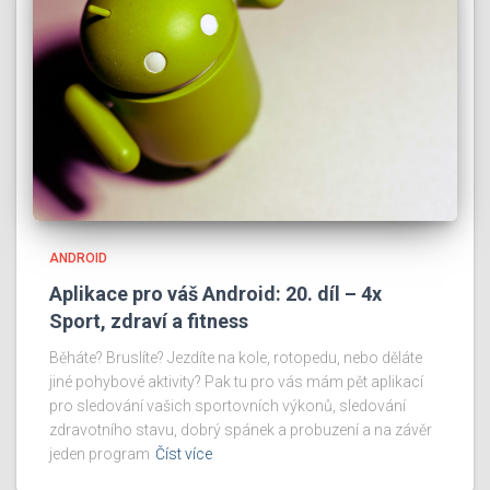
ANDROID
Aplikace pro váš Android: 20. díl – 4x
Sport, zdraví a fitness
Běháte? Bruslíte? Jezdíte na kole, rotopedu, nebo děláte
jiné pohybové aktivity? Pak tu pro vás mám pět aplikací
pro sledování vašich sportovních výkonů, sledování
zdravotního stavu, dobrý spánek a probuzení a na závěr
jeden program
Číst více