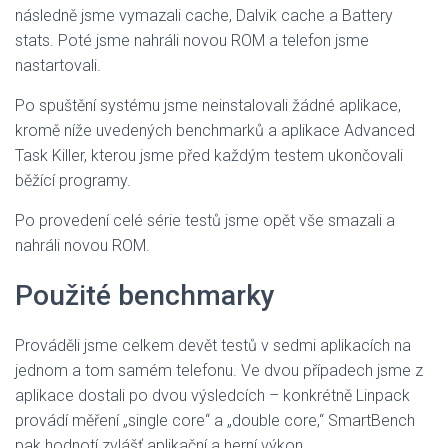
následně jsme vymazali cache, Dalvik cache a Battery
stats. Poté jsme nahráli novou ROM a telefon jsme
nastartovali.
Po spuštění systému jsme neinstalovali žádné aplikace,
kromě níže uvedených benchmarků a aplikace Advanced
Task Killer, kterou jsme před každým testem ukončovali
běžící programy.
Po provedení celé série testů jsme opět vše smazali a
nahráli novou ROM.
Použité benchmarky
Prováděli jsme celkem devět testů v sedmi aplikacích na
jednom a tom samém telefonu. Ve dvou případech jsme z
aplikace dostali po dvou výsledcích – konkrétně Linpack
provádí měření „single core“ a „double core,“ SmartBench
pak hodnotí zvlášť aplikační a herní výkon.