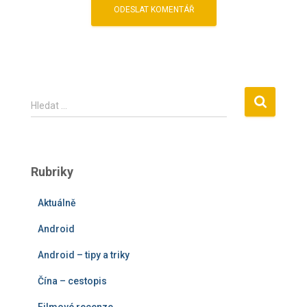
V
Hledat …
y
h
l
e
Rubriky
d
á
Aktuálně
v
á
Android
n
í
Android – tipy a triky
Čína – cestopis