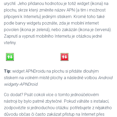
urychlí. Jeho přidanou hodnotou je totiž widget (ikona) na
plochu, skrze který změníte název APN (a tím i možnost
připojení k Internetu) jediným stiskem. Kromě toho také
podle barvy widgetu poznáte, zda je mobilní internet
povolen (ikona je zelená), nebo zakázán (ikona je červená).
Zapnutí a vypnutí mobilního Internetu je otázkou jedné
vteřiny.
Tip:
widget APNDroidu na plochu si přidáte dlouhým
stiskem na volném místě plochy a následně volbou
Android
widgety-APNDroid
.
Co dodat? Psát cokoli více o tomto jednoúčelovém
nástroji by bylo patrně zbytečné. Pokud váháte s instalací,
zodpovězte si jednoduchou otázku: potřebujete z nějakého
důvodu občas či často zakázat přístup na Internet přes