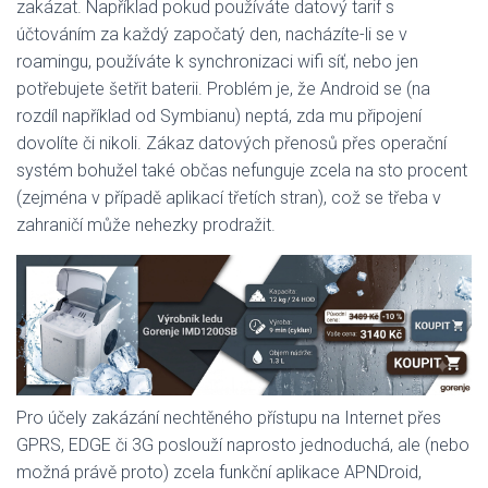
zakázat. Například pokud používáte datový tarif s
účtováním za každý započatý den, nacházíte-li se v
roamingu, používáte k synchronizaci wifi síť, nebo jen
potřebujete šetřit baterii. Problém je, že Android se (na
rozdíl například od Symbianu) neptá, zda mu připojení
dovolíte či nikoli. Zákaz datových přenosů přes operační
systém bohužel také občas nefunguje zcela na sto procent
(zejména v případě aplikací třetích stran), což se třeba v
zahraničí může nehezky prodražit.
Pro účely zakázání nechtěného přístupu na Internet přes
GPRS, EDGE či 3G poslouží naprosto jednoduchá, ale (nebo
možná právě proto) zcela funkční aplikace APNDroid,