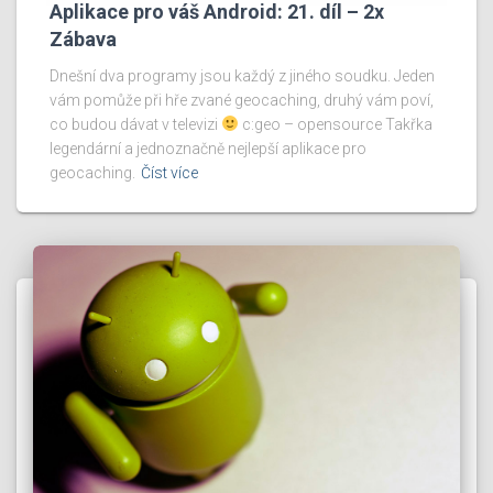
Aplikace pro váš Android: 21. díl – 2x
Zábava
Dnešní dva programy jsou každý z jiného soudku. Jeden
vám pomůže při hře zvané geocaching, druhý vám poví,
co budou dávat v televizi
c:geo – opensource Takřka
legendární a jednoznačně nejlepší aplikace pro
geocaching.
Číst více