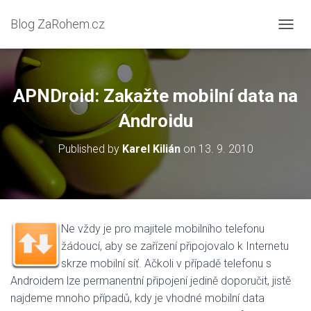
Blog ZaRohem.cz
P
Ř
E
P
N
APNDroid: Zakažte mobilní data na
O
U
Androidu
T
N
Published by
Karel Kilián
on
13. 9. 2010
A
V
I
G
A
C
Ne vždy je pro majitele mobilního telefonu
I
žádoucí, aby se zařízení připojovalo k Internetu
skrze mobilní síť. Ačkoli v případě telefonu s
Androidem lze permanentní připojení jedině doporučit, jistě
najdeme mnoho případů, kdy je vhodné mobilní data