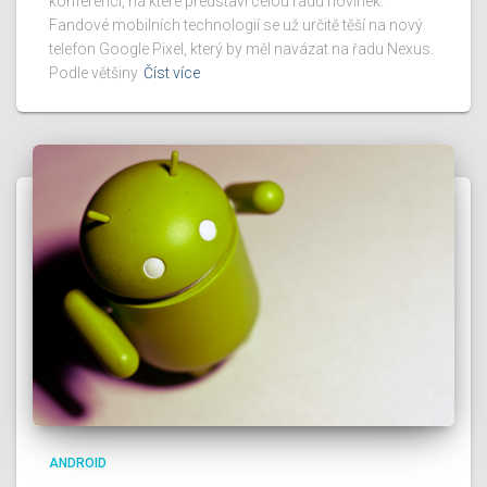
konferenci, na které představí celou řadu novinek.
Fandové mobilních technologií se už určitě těší na nový
telefon Google Pixel, který by měl navázat na řadu Nexus.
Podle většiny
Číst více
ANDROID