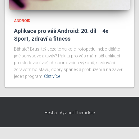
ANDROID
Aplikace pro váš Android: 20. díl – 4x
Sport, zdraví a fitness
Běháte? Bruslíte? Jezdíte na kole, rotopedu, nebo děláte
jiné pohybové aktivity? Pak tu pro vás mám pět aplikací
pro sledování vašich sportovních výkonů, sledování
zdravotního stavu, dobrý spánek a probuzení a na závěr
jeden program
Číst více
Hestia | Vyvinul
ThemeIsle
Provozovatel a majitel webu: Karel Kilián, IČO: 07052596, Josefa