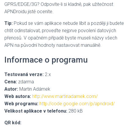
GPRS/EDGE/3G? Odpovíte-li si kladně, pak užitečnost
APNDroidu jistě oceníte.
Tip:
Pokud se vám aplikace nebude líbit a později ji budete
chtít odinstalovat, proveďte nejprve povolení datových
přenosů. V opačném případě byste museli názvy všech
APN na původní hodnoty nastavovat manuálně.
Informace o programu
Testovaná verze:
2.x
Cena:
zdarma
Autor:
Martin Adámek
Web autora:
http://www.martinadamek.com/
Web programu:
http://code.google.com/p/apndroid/
Velikost aplikace v telefonu:
280 kB
QR kód: