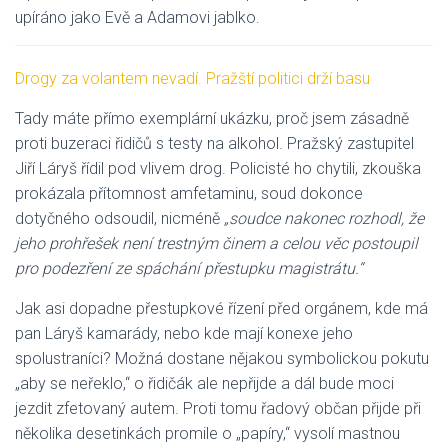
upíráno jako Evě a Adamovi jablko.
Drogy za volantem nevadí. Pražští politici drží basu
Tady máte přímo exemplární ukázku, proč jsem zásadně
proti buzeraci řidičů s testy na alkohol. Pražský zastupitel
Jiří Láryš řídil pod vlivem drog. Policisté ho chytili, zkouška
prokázala přítomnost amfetaminu, soud dokonce
dotyčného odsoudil, nicméně
„soudce nakonec rozhodl, že
jeho prohřešek není trestným činem a celou věc postoupil
pro podezření ze spáchání přestupku magistrátu.“
Jak asi dopadne přestupkové řízení před orgánem, kde má
pan Láryš kamarády, nebo kde mají konexe jeho
spolustraníci? Možná dostane nějakou symbolickou pokutu
„aby se neřeklo,“ o řidičák ale nepřijde a dál bude moci
jezdit zfetovaný autem. Proti tomu řadový občan přijde při
několika desetinkách promile o „papíry,“ vysolí mastnou