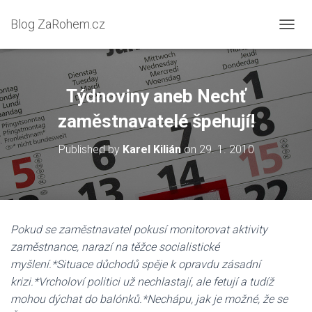
Blog ZaRohem.cz
P
Ř
E
P
N
Týdnoviny aneb Nechť
O
U
zaměstnavatelé špehují!
T
N
Published by
Karel Kilián
on
29. 1. 2010
A
V
I
G
A
C
Pokud se zaměstnavatel pokusí monitorovat aktivity
I
zaměstnance, narazí na těžce socialistické
myšlení.*Situace důchodů spěje k opravdu zásadní
krizi.*Vrcholoví politici už nechlastají, ale fetují a tudíž
mohou dýchat do balónků.*Nechápu, jak je možné, že se