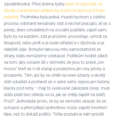
záviděníhodná. Před dvěma týdny
jsem tu vypočítal, že
člověk s průměrným platem by mohl mít důchod 24 tisíc
měsíčně
. Podmínka byla jediná: museli bychom z celého
procesu odstranit nenažraný stát a nechat pracující, ať se z
peněz, dnes odváděných na sociální pojištění, zajistí sami.
Bylo by na každém, zda je prožere, procestuje, vyhodí za
hlouposti, nebo jestli si je bude střádat a v důchodu si je
náležitě užije. Bohužel takovou míru samostatnosti ze
strany státu nemůžeme očekávat. Politikům hodně záleží
na tom, aby ovčané žili v domnění, že jsou to právě „oni
mocní,“ kteří se o ně starají a poskytnou jim ony jistoty a
prosperitu. Těm, jež by se chtěli na onen úžasný a skvělý
stát vykašlat a postarat se o sebe sami, nejsou jen házeny
klacky pod nohy – mají to vysloveně zakázané (resp. musí
státu platit bez ohledu na to, jak se chtějí zajistit na stáří).
Proč? Jednoduše proto, že by se nemohlo ukázat, že se
schopný a přemýšlející jednotlivec může zajistit mnohem
lépe, než to dokáží politici. Tohle poznání je nám prostě