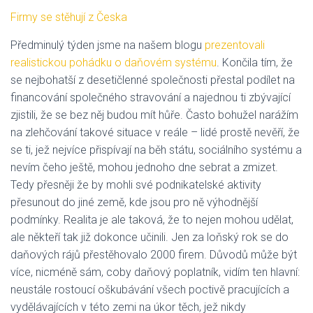
Firmy se stěhují z Česka
Předminulý týden jsme na našem blogu
prezentovali
realistickou pohádku o daňovém systému
. Končila tím, že
se nejbohatší z desetičlenné společnosti přestal podílet na
financování společného stravování a najednou ti zbývající
zjistili, že se bez něj budou mít hůře. Často bohužel narážím
na zlehčování takové situace v reále – lidé prostě nevěří, že
se ti, jež nejvíce přispívají na běh státu, sociálního systému a
nevím čeho ještě, mohou jednoho dne sebrat a zmizet.
Tedy přesněji že by mohli své podnikatelské aktivity
přesunout do jiné země, kde jsou pro ně výhodnější
podmínky. Realita je ale taková, že to nejen mohou udělat,
ale někteří tak již dokonce učinili. Jen za loňský rok se do
daňových rájů přestěhovalo 2000 firem. Důvodů může být
více, nicméně sám, coby daňový poplatník, vidím ten hlavní:
neustále rostoucí oškubávání všech poctivě pracujících a
vydělávajících v této zemi na úkor těch, jež nikdy