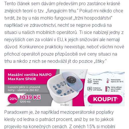
Tento článek sem dávám především pro zastánce krásně
znějících teorií o tzv. „fungujícím trhu.“ Pokud mi někdo chce
tvrdit, že by u nás mohlo fungovat „tržní hospodářství“
například ve zdravotnictví, nechť se nejprve podívá na
situaci u našich mobilních operátorů. Ti sice nabízejí jedny z
nejvyšších cen za volání v EU, k jejich snižování ale nemají
důvod. Konkurence prakticky neexistuje, neboť všichni nově
příchozí operátoři pouze přizpůsobili své ceny situaci na
trhu a nikdo z nich se neodvážil jít do pozice „štiky.“
Paradoxem je, že například mezioperátorské poplatky
klesly od ledna o patnáct procent, aniž by se to jakkoli
projevilo na konečných cenách. Z oněch 15% si mobilní