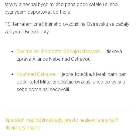
strany a nechal bych milého pana podnikatele i s jeho
byznysem deportovat do Indie.
PS: tématem znečištěného ovzduší na Ostravsku se začaly
zabývat i Britské listy:
Dusíme se. Pomozte. Žádají Ostravané.
– tisková
zpráva Aliance Nebe nad Ostravou.
Kouř nad Ostravou
– jedna fotečka, kterak nám pan
podnikatel Mittal znečišťuje ovzduší aneb co by si u
sebe doma asi nedovolil.
Operátoři mají nižší náklady, přesto nezlevní ani o halíř.
Nevidí prý důvod