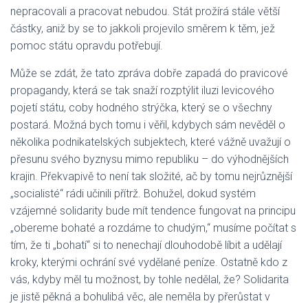
nepracovali a pracovat nebudou. Stát prožírá stále větší
částky, aniž by se to jakkoli projevilo směrem k těm, jež
pomoc státu opravdu potřebují.
Může se zdát, že tato zpráva dobře zapadá do pravicové
propagandy, která se tak snaží rozptýlit iluzi levicového
pojetí státu, coby hodného strýčka, který se o všechny
postará. Možná bych tomu i věřil, kdybych sám nevěděl o
několika podnikatelských subjektech, které vážně uvažují o
přesunu svého byznysu mimo republiku – do výhodnějších
krajin. Překvapivě to není tak složité, ač by tomu nejrůznější
„socialisté“ rádi učinili přítrž. Bohužel, dokud systém
vzájemné solidarity bude mít tendence fungovat na principu
„obereme bohaté a rozdáme to chudým,“ musíme počítat s
tím, že ti „bohatí“ si to nenechají dlouhodobě líbit a udělají
kroky, kterými ochrání své vydělané peníze. Ostatně kdo z
vás, kdyby měl tu možnost, by tohle nedělal, že? Solidarita
je jistě pěkná a bohulibá věc, ale neměla by přerůstat v