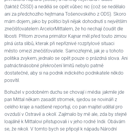
(taktéž ČSSD) a nedělá se opět vůbec nic (což se nedělalo
ani za předchozího hejtmana Tošenovského z ODS). Skoro
mám dojem, jako by politici byli nějak dohodnutí s největším
znečišťovatelem ArcelorMittalem, že ho nechají čoudit dle
libosti. Přitom zrovna primátor Kajnar měl před touto zimou
plná ústa slibů, kterak při nepříznivé rozptylové situaci
město omezí znečišťovatele. Samozřejmě, jak je u tohoto
politika zvykem, jednalo se opět pouze o prázdná slova. Ani
patnáctinásobné překročení limitů nebylo patrně
dostatečné, aby si na podnik indického podnikatele někdo
posvítil.
Bohužel v podobném duchu se chovají i média: jakmile jde
pan Mittal někam zasadit stromek, sjedou se novináři z
celého kraje a nadšeně reportují, co pan majitel udělal pro
ovzduší v Ostravě a okolí. Zajímalo by mě ale, zda by stejně
loajálně k Mittalovi přistupovali i v jeho rodné Indii. Obávám
se, že nikoli. V tomto bych se připojil k nápadu Národní