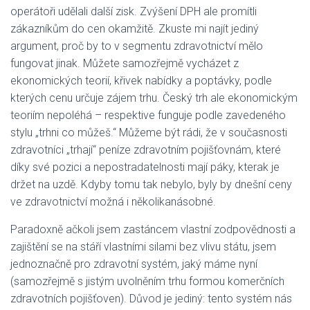
operátoři udělali další zisk. Zvýšení DPH ale promítli
zákazníkům do cen okamžitě. Zkuste mi najít jediný
argument, proč by to v segmentu zdravotnictví mělo
fungovat jinak. Můžete samozřejmě vycházet z
ekonomických teorií, křivek nabídky a poptávky, podle
kterých cenu určuje zájem trhu. Český trh ale ekonomickým
teoriím nepoléhá – respektive funguje podle zavedeného
stylu „trhni co můžeš.“ Můžeme být rádi, že v současnosti
zdravotníci „trhají“ peníze zdravotním pojišťovnám, které
díky své pozici a nepostradatelnosti mají páky, kterak je
držet na uzdě. Kdyby tomu tak nebylo, byly by dnešní ceny
ve zdravotnictví možná i několikanásobné.
Paradoxně ačkoli jsem zastáncem vlastní zodpovědnosti a
zajištění se na stáří vlastními silami bez vlivu státu, jsem
jednoznačně pro zdravotní systém, jaký máme nyní
(samozřejmě s jistým uvolněním trhu formou komerčních
zdravotních pojišťoven). Důvod je jediný: tento systém nás