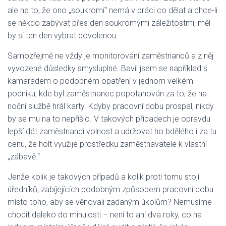
ale na to, že ono „soukromí“ nemá v práci co dělat a chce-li
se někdo zabývat přes den soukromými záležitostmi, měl
by si ten den vybrat dovolenou.
Samozřejmě ne vždy je monitorování zaměstnanců a z něj
vyvozené důsledky smysluplné. Bavil jsem se například s
kamarádem o podobném opatření v jednom velkém
podniku, kde byl zaměstnanec popotahován za to, že na
noční službě hrál karty. Kdyby pracovní dobu prospal, nikdy
by se mu na to nepřišlo. V takových případech je opravdu
lepší dát zaměstnanci volnost a udržovat ho bdělého i za tu
cenu, že holt využije prostředku zaměstnavatele k vlastní
„zábavě.“
Jenže kolik je takových případů a kolik proti tomu stojí
úředníků, zabíjejících podobným způsobem pracovní dobu
místo toho, aby se věnovali zadaným úkolům? Nemusíme
chodit daleko do minulosti – není to ani dva roky, co na