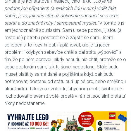
Smutné je konstatování následujícího faktu:
„Co je na
podobných případech (a reakcích lidu k nim) vidět fakt
dobře, je to, jak nás stát už dokonale odnaučil se o sebe
starat a do značné míry i samostatně myslet.“
V tomto s js-
em jednoznačně souhlasím. Sám u sebe pozoruji jistou (a
rostoucí) potřebu postarat se a zajistit se sám. Jsem
schopen si to rozvrhnout, naplánovat, ale je tu jeden
problém: i kdybych sebevíce chtěl a dal státu „výpověď“ s
tím, že po něm opravdu nikdy nebudu nic chtít, protože se o
sebe postarám sám, tak tu šanci nedostanu. Stále budu
muset platit ty samé daně a pojištění a když pak budu
potřebovat, dostanu od státu buď úplné prd, nebo směšnou
almužničku. Takovou svobodu, abychom mohli svobodně
rozhodovat o svém životě, prostě v rámci „sociálního státu“
nikdy nedostaneme.