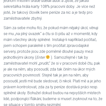
jednom místním úřadě udělali audit a zjistili, že jakási
sekretářka hrála karty 108% pracovní doby. Je více než
jisté, že takový člověk bere peníze za nic a je tedy pro
zaměstnavatele zbytný.
Sám za sebe mohu říci, že pokud mám nějaký úkol, věnuji
se mu „na plný úvazek“ a čtu si či píšu až v momentě, kdy
mám všechny úkoly splněné. Instaluji-li například počítač,
jsem schopen paralelně s tím pročítat zpravodajské
servery, protože jsou zde poměrně dlouhé pauzy mezi
jednotlivými úkony (
Enter
). Samozřejmě i tak by
zaměstnavatel mohl „prudit,“ že si v pracovní době čtu, pak
je ale na něm, aby posoudil, zda tak činím na úkor mých
pracovních povinností. Stejně tak je jen na něm, aby
posoudil, jestli mě bude sledovat, či nikoli. Platí mě a je jeho
právem kontrolovat, zda za ty peníze dostává práci resp.
splněné úkoly. Bohužel dokud budou na nejvyšších místech
lidé, podporující flákání, budeme si muset zvyknout na to, že
se situace v tomto směru nezmění.