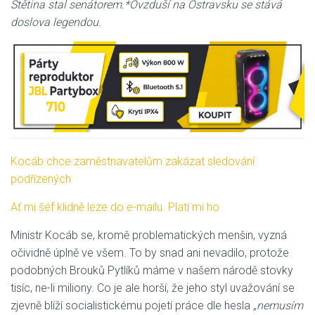
Štětina stal senátorem.*Ovzduší na Ostravsku se stává
doslova legendou.
Kocáb chce zaměstnavatelům zakázat sledování
podřízených
Ať mi šéf klidně leze do e-mailu. Platí mi ho
Ministr Kocáb se, kromě problematických menšin, vyzná
očividně úplně ve všem. To by snad ani nevadilo, protože
podobných Brouků Pytlíků máme v našem národě stovky
tisíc, ne-li miliony. Co je ale horší, že jeho styl uvažování se
zjevně blíží socialistickému pojetí práce dle hesla
„nemusím