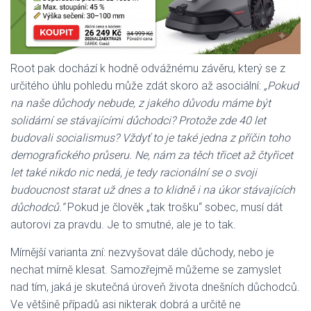
Root pak dochází k hodně odvážnému závěru, který se z
určitého úhlu pohledu může zdát skoro až asociální:
„Pokud
na naše důchody nebude, z jakého důvodu máme být
solidární se stávajícími důchodci? Protože zde 40 let
budovali socialismus? Vždyť to je také jedna z příčin toho
demografického průseru. Ne, nám za těch třicet až čtyřicet
let také nikdo nic nedá, je tedy racionální se o svoji
budoucnost starat už dnes a to klidně i na úkor stávajících
důchodců.“
Pokud je člověk „tak trošku“ sobec, musí dát
autorovi za pravdu. Je to smutné, ale je to tak.
Mírnější varianta zní: nezvyšovat dále důchody, nebo je
nechat mírně klesat. Samozřejmě můžeme se zamyslet
nad tím, jaká je skutečná úroveň života dnešních důchodců.
Ve většině případů asi nikterak dobrá a určitě ne