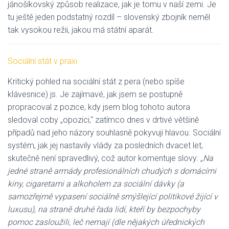
jánošíkovský způsob realizace, jak je tomu v naší zemi. Je
tu ještě jeden podstatný rozdíl – slovenský zbojník neměl
tak vysokou režii, jakou má státní aparát.
Sociální stát v praxi
Kritický pohled na sociální stát z pera (nebo spíše
klávesnice) js. Je zajímavé, jak jsem se postupně
propracoval z pozice, kdy jsem blog tohoto autora
sledoval coby „opozici,“ zatímco dnes v drtivé většině
případů nad jeho názory souhlasně pokyvuji hlavou. Sociální
systém, jak jej nastavily vlády za posledních dvacet let,
skutečně není spravedlivý, což autor komentuje slovy:
„Na
jedné straně armády profesionálních chudých s domácími
kiny, cigaretami a alkoholem za sociální dávky (a
samozřejmě vypasení sociálně smýšlející politikové žijící v
luxusu), na straně druhé řada lidí, kteří by bezpochyby
pomoc zasloužili, leč nemají (dle nějakých úřednických