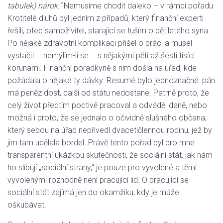
tabulek) nárok.“
Nemusíme chodit daleko – v rámci pořadu
Krotitelé dluhů byl jedním z případů, který finanční experti
řešili, otec samoživitel, starající se tuším o pětiletého syna.
Po nějaké zdravotní komplikaci přišel o práci a musel
vystačit – nemýlím-li se – s nějakými pěti až šesti tisíci
korunami. Finanční poradkyně s ním došla na úřad, kde
požádala o nějaké ty dávky. Resumé bylo jednoznačné: pán
má peněz dost, další od státu nedostane. Patrně proto, že
celý život předtím poctivě pracoval a odváděl daně, nebo
možná i proto, že se jednalo o očividně slušného občana,
který sebou na úřad nepřivedl dvacetičlennou rodinu, jež by
jim tam udělala bordel. Právě tento pořad byl pro mne
transparentní ukázkou skutečnosti, že sociální stát, jak nám
ho slibují „sociální strany,“ je pouze pro vyvolené a těmi
vyvolenými rozhodně není pracující lid. O pracující se
sociální stát zajímá jen do okamžiku, kdy je může
oškubávat.