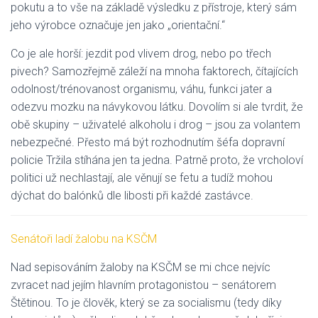
pokutu a to vše na základě výsledku z přístroje, který sám
jeho výrobce označuje jen jako „orientační.“
Co je ale horší: jezdit pod vlivem drog, nebo po třech
pivech? Samozřejmě záleží na mnoha faktorech, čítajících
odolnost/trénovanost organismu, váhu, funkci jater a
odezvu mozku na návykovou látku. Dovolím si ale tvrdit, že
obě skupiny – uživatelé alkoholu i drog – jsou za volantem
nebezpečné. Přesto má být rozhodnutím šéfa dopravní
policie Tržila stíhána jen ta jedna. Patrně proto, že vrcholoví
politici už nechlastají, ale věnují se fetu a tudíž mohou
dýchat do balónků dle libosti při každé zastávce.
Senátoři ladí žalobu na KSČM
Nad sepisováním žaloby na KSČM se mi chce nejvíc
zvracet nad jejím hlavním protagonistou – senátorem
Štětinou. To je člověk, který se za socialismu (tedy díky