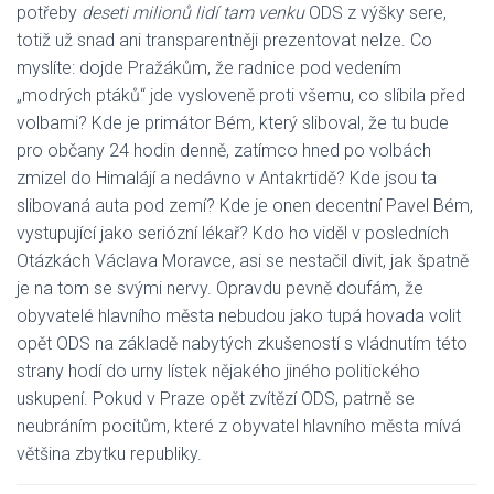
potřeby
deseti milionů lidí tam venku
ODS z výšky sere,
totiž už snad ani transparentněji prezentovat nelze. Co
myslíte: dojde Pražákům, že radnice pod vedením
„modrých ptáků“ jde vysloveně proti všemu, co slíbila před
volbami? Kde je primátor Bém, který sliboval, že tu bude
pro občany 24 hodin denně, zatímco hned po volbách
zmizel do Himalájí a nedávno v Antakrtidě? Kde jsou ta
slibovaná auta pod zemí? Kde je onen decentní Pavel Bém,
vystupující jako seriózní lékař? Kdo ho viděl v posledních
Otázkách Václava Moravce, asi se nestačil divit, jak špatně
je na tom se svými nervy. Opravdu pevně doufám, že
obyvatelé hlavního města nebudou jako tupá hovada volit
opět ODS na základě nabytých zkušeností s vládnutím této
strany hodí do urny lístek nějakého jiného politického
uskupení. Pokud v Praze opět zvítězí ODS, patrně se
neubráním pocitům, které z obyvatel hlavního města mívá
většina zbytku republiky.