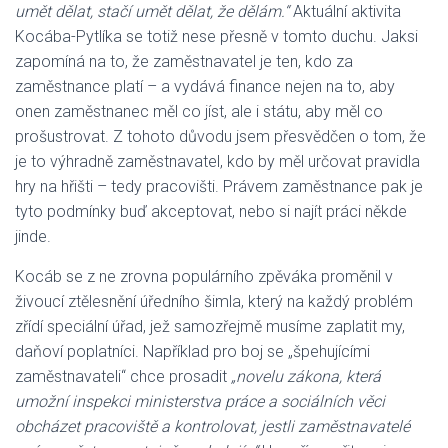
umět dělat, stačí umět dělat, že dělám.“
Aktuální aktivita
Kocába-Pytlíka se totiž nese přesně v tomto duchu. Jaksi
zapomíná na to, že zaměstnavatel je ten, kdo za
zaměstnance platí – a vydává finance nejen na to, aby
onen zaměstnanec měl co jíst, ale i státu, aby měl co
prošustrovat. Z tohoto důvodu jsem přesvědčen o tom, že
je to výhradně zaměstnavatel, kdo by měl určovat pravidla
hry na hřišti – tedy pracovišti. Právem zaměstnance pak je
tyto podmínky buď akceptovat, nebo si najít práci někde
jinde.
Kocáb se z ne zrovna populárního zpěváka proměnil v
živoucí ztělesnění úředního šimla, který na každý problém
zřídí speciální úřad, jež samozřejmě musíme zaplatit my,
daňoví poplatníci. Například pro boj se „špehujícími
zaměstnavateli“ chce prosadit
„novelu zákona, která
umožní inspekci ministerstva práce a sociálních věci
obcházet pracoviště a kontrolovat, jestli zaměstnavatelé