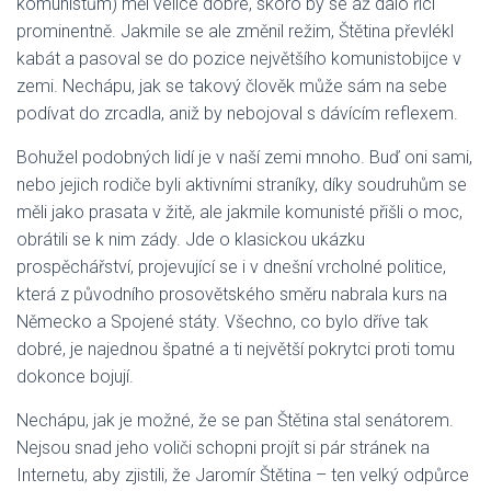
komunistům) měl velice dobře, skoro by se až dalo říci
prominentně. Jakmile se ale změnil režim, Štětina převlékl
kabát a pasoval se do pozice největšího komunistobijce v
zemi. Nechápu, jak se takový člověk může sám na sebe
podívat do zrcadla, aniž by nebojoval s dávícím reflexem.
Bohužel podobných lidí je v naší zemi mnoho. Buď oni sami,
nebo jejich rodiče byli aktivními straníky, díky soudruhům se
měli jako prasata v žitě, ale jakmile komunisté přišli o moc,
obrátili se k nim zády. Jde o klasickou ukázku
prospěchářství, projevující se i v dnešní vrcholné politice,
která z původního prosovětského směru nabrala kurs na
Německo a Spojené státy. Všechno, co bylo dříve tak
dobré, je najednou špatné a ti největší pokrytci proti tomu
dokonce bojují.
Nechápu, jak je možné, že se pan Štětina stal senátorem.
Nejsou snad jeho voliči schopni projít si pár stránek na
Internetu, aby zjistili, že Jaromír Štětina – ten velký odpůrce