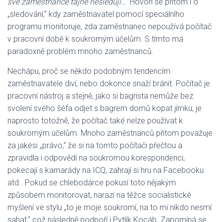
své zaměstnance tajně nesledují…“
Hovoří se přitom i o
„sledování,“ kdy zaměstnavatel pomocí speciálního
programu monitoruje, zda zaměstnanec nepoužívá počítač
v pracovní době k soukromým účelům. S tímto má
paradoxně problém mnoho zaměstnanců.
Nechápu, proč se někdo podobným tendencím
zaměstnavatele diví, nebo dokonce snaží bránit. Počítač je
pracovní nástroj a stejně, jako si bagrista nemůže bez
svolení svého šéfa odjet s bagrem domů kopat jímku, je
naprosto totožně, že počítač také nelze používat k
soukromým účelům. Mnoho zaměstnanců přitom považuje
za jakési „právo,“ že si na tomto počítači přečtou a
zpravidla i odpovědí na soukromou korespondenci,
pokecají s kamarády na ICQ, zahrají si hru na Facebooku
atd.. Pokud se chlebodárce pokusí toto nějakým
způsobem monitorovat, narazí na těžce socialistické
myšlení ve stylu „to je moje soukromí, na to mi nikdo nesmí
sahat,“ což následně podpoří i Pytlík Kocáb. Zapomíná se