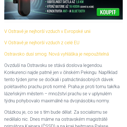
V Ostravě je nejhorší vzduch v Evropské unii
V Ostravě je nejhorší vzduch z celé EU
Ostravsko dusí smog. Nová vyhláška je nepoužitelná
Ovzduší na Ostravsku se stává doslova legendou.
Konkurenci najde patrně jen v čínském Pekingu. Například
tento týden jsme se dočkali i patnáctinásobných dávek
polétavého prachu proti normě. Praha je proti tomu takřka
lázeňským městem – množství prachu se v uplynulém
týdnu pohybovalo maximálně na dvojnásobku normy.
Otázkou je, co se s tím bude dělat. Za socialismu se
nedělalo nic. Dnes máme na ostravském magistrátě
primátora Kajnara (ČSSD) a na kraji hejtmana Palase