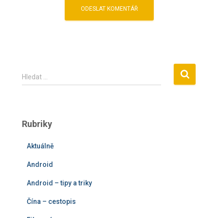
V
Hledat …
y
h
l
e
Rubriky
d
á
Aktuálně
v
á
Android
n
í
Android – tipy a triky
Čína – cestopis