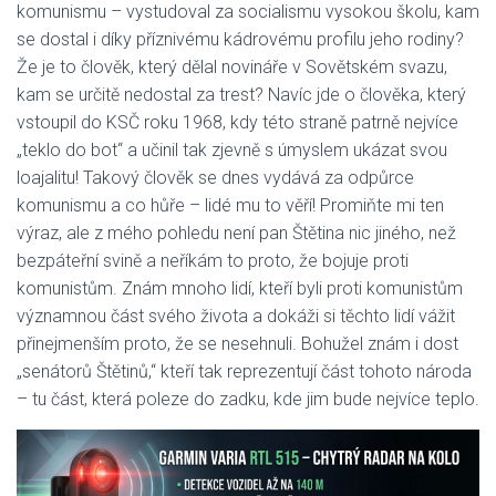
komunismu – vystudoval za socialismu vysokou školu, kam
se dostal i díky příznivému kádrovému profilu jeho rodiny?
Že je to člověk, který dělal novináře v Sovětském svazu,
kam se určitě nedostal za trest? Navíc jde o člověka, který
vstoupil do KSČ roku 1968, kdy této straně patrně nejvíce
„teklo do bot“ a učinil tak zjevně s úmyslem ukázat svou
loajalitu! Takový člověk se dnes vydává za odpůrce
komunismu a co hůře – lidé mu to věří! Promiňte mi ten
výraz, ale z mého pohledu není pan Štětina nic jiného, než
bezpáteřní svině a neříkám to proto, že bojuje proti
komunistům. Znám mnoho lidí, kteří byli proti komunistům
významnou část svého života a dokáži si těchto lidí vážit
přinejmenším proto, že se nesehnuli. Bohužel znám i dost
„senátorů Štětinů,“ kteří tak reprezentují část tohoto národa
– tu část, která poleze do zadku, kde jim bude nejvíce teplo.