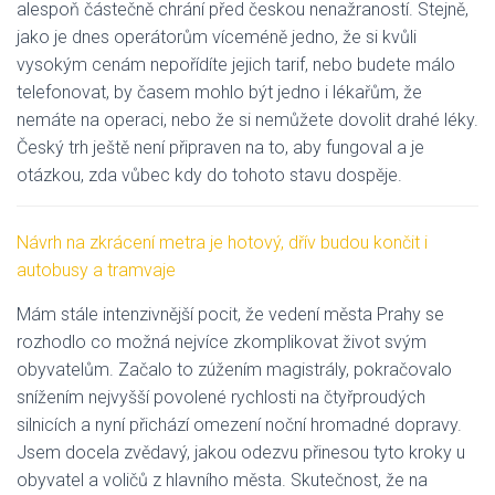
alespoň částečně chrání před českou nenažraností. Stejně,
jako je dnes operátorům víceméně jedno, že si kvůli
vysokým cenám nepořídíte jejich tarif, nebo budete málo
telefonovat, by časem mohlo být jedno i lékařům, že
nemáte na operaci, nebo že si nemůžete dovolit drahé léky.
Český trh ještě není připraven na to, aby fungoval a je
otázkou, zda vůbec kdy do tohoto stavu dospěje.
Návrh na zkrácení metra je hotový, dřív budou končit i
autobusy a tramvaje
Mám stále intenzivnější pocit, že vedení města Prahy se
rozhodlo co možná nejvíce zkomplikovat život svým
obyvatelům. Začalo to zúžením magistrály, pokračovalo
snížením nejvyšší povolené rychlosti na čtyřproudých
silnicích a nyní přichází omezení noční hromadné dopravy.
Jsem docela zvědavý, jakou odezvu přinesou tyto kroky u
obyvatel a voličů z hlavního města. Skutečnost, že na