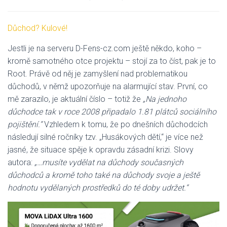
Důchod? Kulové!
Jestli je na serveru D-Fens-cz.com ještě někdo, koho –
kromě samotného otce projektu – stojí za to číst, pak je to
Root. Právě od něj je zamyšlení nad problematikou
důchodů, v němž upozorňuje na alarmující stav. První, co
mě zarazilo, je aktuální číslo – totiž že
„Na jednoho
důchodce tak v roce 2008 připadalo 1.81 plátců sociálního
pojištění.“
Vzhledem k tomu, že po dnešních důchodcích
následují silné ročníky tzv. „Husákových dětí,“ je více než
jasné, že situace spěje k opravdu zásadní krizi. Slovy
autora:
„…musíte vydělat na důchody současných
důchodců a kromě toho také na důchody svoje a ještě
hodnotu vydělaných prostředků do té doby udržet.“