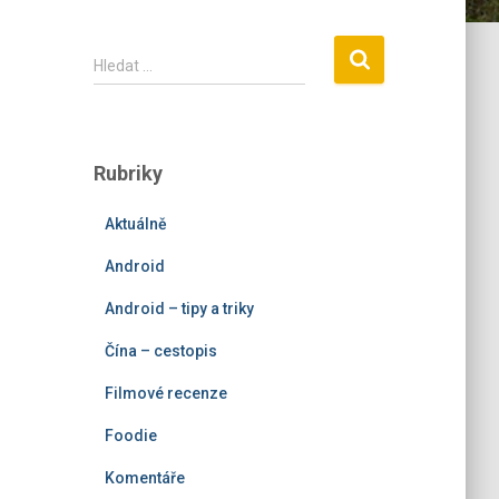
V
Hledat …
y
h
l
e
Rubriky
d
á
Aktuálně
v
á
Android
n
í
Android – tipy a triky
Čína – cestopis
Filmové recenze
Foodie
Komentáře