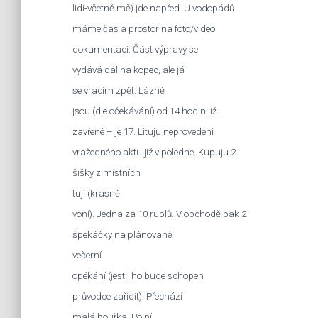
lidí-včetně mě) jde napřed. U vodopádů
máme čas a prostor na foto/video
dokumentaci. Část výpravy se
vydává dál na kopec, ale já
se vracím zpět. Lázně
jsou (dle očekávání) od 14 hodin již
zavřené – je 17. Lituju neprovedení
vražedného aktu již v poledne. Kupuju 2
šišky z místních
tují (krásně
voní). Jedna za 10 rublů. V obchodě pak 2
špekáčky na plánované
večerní
opékání (jestli ho bude schopen
průvodce zařídit). Přechází
malá bouřka. Po ní