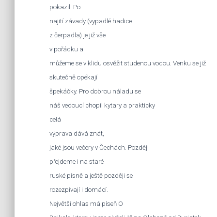
pokazil. Po
najití závady (vypadlé hadice
z čerpadla) je již vše
v pořádku a
můžeme se v klidu osvěžit studenou vodou. Venku se již
skutečně opékají
špekáčky. Pro dobrou náladu se
náš vedoucí chopil kytary a prakticky
celá
výprava dává znát,
jaké jsou večery v Čechách. Později
přejdeme i na staré
ruské písně a ještě později se
rozezpívají i domácí.
Největší ohlas má píseň O