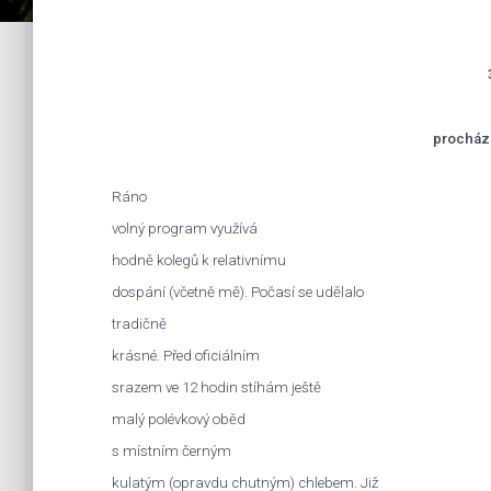
procház
Ráno
volný program využívá
hodně kolegů k relativnímu
dospání (včetně mě). Počasí se udělalo
tradičně
krásné. Před oficiálním
srazem ve 12 hodin stíhám ještě
malý polévkový oběd
s místním černým
kulatým (opravdu chutným) chlebem. Již