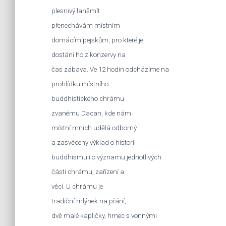
plesnivý lanšmít
přenechávám místním
domácím pejskům, pro které je
dostání ho z konzervy na
čas zábava. Ve 12 hodin odcházíme na
prohlídku místního
buddhistického chrámu
zvanému Dacan, kde nám
místní mnich udělá odborný
a zasvěcený výklad o historii
buddhismu i o významu jednotlivých
části chrámu, zařízení a
věcí. U chrámu je
tradiční mlýnek na přání,
dvě malé kapličky, hrnec s vonnými