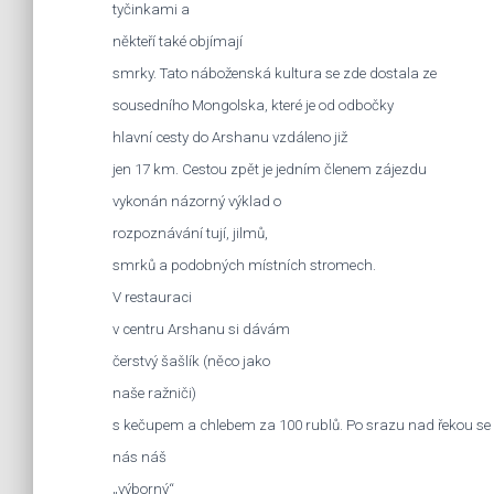
tyčinkami a
někteří také objímají
smrky. Tato náboženská kultura se zde dostala ze
sousedního Mongolska, které je od odbočky
hlavní cesty do Arshanu vzdáleno již
jen 17 km. Cestou zpět je jedním členem zájezdu
vykonán názorný výklad o
rozpoznávání tují, jilmů,
smrků a podobných místních stromech.
V restauraci
v centru Arshanu si dávám
čerstvý šašlík (něco jako
naše ražniči)
s kečupem a chlebem za 100 rublů. Po srazu nad řekou se
nás náš
„výborný“