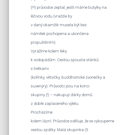
(!!!) průvodce zeptal, jestli máme butylky na
léčivou vodu (vražda by
v daný okamžik musela být bez
námitek pochopena a ukončena
propuštěním).
Vyrážíme kolem řeky
k vodopádům. Cestou spousta stánků
s tretkami
(kořínky, větvičky, buddhistické zvonečky a
suvenýry). Průvodci jsou na konci
skupiny (!) – nakupují dárky domů
z dobře zaplaceného výletu.
Procházíme
kolem lázní. Průvodce sděluje, že se vykoupeme
cestou zpátky. Malá skupinka (5