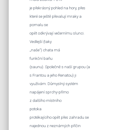
je překrásný pohled na hory, přes
které se ještě převalují mraky a
pomalu se
opět odkrývají večernímu slunci.
Vedlejší (taky
„naše“) chata má
funkční baňu
(saunu). Společně s naší grupou (a
s Frantou a jeho Renatou) ji
využívám. Důmyslný systém
napájení sprchy-přímo
z dalšího místního
potoka
protékajícího opět přes zahradu se
najednou z neznámých příčin