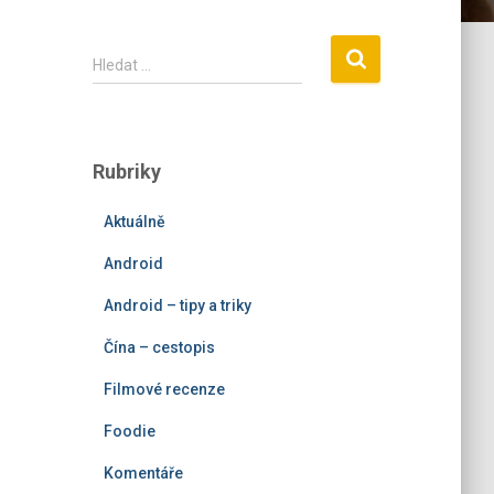
V
Hledat …
y
h
l
e
Rubriky
d
á
Aktuálně
v
á
Android
n
í
Android – tipy a triky
Čína – cestopis
Filmové recenze
Foodie
Komentáře