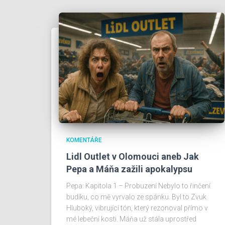
KOMENTÁŘE
Lidl Outlet v Olomouci aneb Jak
Pepa a Máňa zažili apokalypsu
Pepa: Kapitola 1 – Probuzení Nebylo to řinčení
budíku, co mě vyrvalo ze spánku. Byl to Zvuk.
Hluboký, vibrující tón, který rezonoval přímo v
mé lebeční kosti. Máňa už stála uprostřed