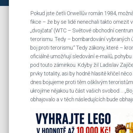
Pokud jste četli Orwellův román 1984, možná js
fikce – že by se lidé nenechali takto omezit 
„dvojčata“ (WTC – Světové obchodní centrum)
terorismu. Tedy – bombardování vybraných úz
boj proti terorismu.“ Tedy zákony, které – k
oficiálně umožňují sledování e-mailů, pohybu 
pod touto záminkou. Kdyby žil Ladislav Zajíč
prvky totality, asi by hodně hlasitě křičel ně
dnes bojujeme proti těm ošklivým teroristům,
ukrojíme nějakou tu část vašich svobod…. „Bo
obhajovalo a v těch následujících bude obhaj