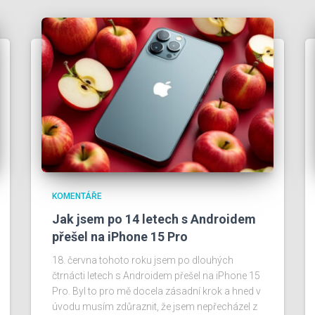
KOMENTÁŘE
Jak jsem po 14 letech s Androidem
přešel na iPhone 15 Pro
18. června tohoto roku jsem po dlouhých
čtrnácti letech s Androidem přešel na iPhone 15
Pro. Byl to pro mě docela zásadní krok a hned v
úvodu musím zdůraznit, že jsem nepřecházel z