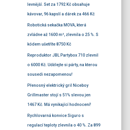
levnější. Set za 1792 Kč obsahuje
kávovar, 96 kapslí a dárek za 466 Kč
Robotická sekačka MOVA, která
zvládne až 1600 m², zlevnila o 25 %. S
kódem ušetříte 8750 Kč
Reproduktor JBL Partybox 710 zlevnil
o 6000 Kč. Udělejte si párty, na kterou
sousedi nezapomenou!
Přenosný elektrický gril Niceboy
Grillmaster stojí s 51% slevou jen
1467 Kč. Má vynikající hodnocení!
Rychlovarná konvice Siguro s
regulací teploty zlevnila o 40 %. Za 899