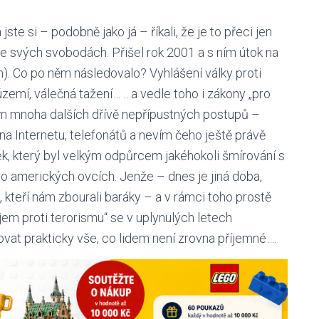
te si – podobně jako já – říkali, že je to přeci jen
ve svých svobodách. Přišel rok 2001 a s ním útok na
. Co po něm následovalo? Vyhlášení války proti
emí, válečná tažení… …a vedle toho i zákony „pro
rom mnoha dalších dřívě nepřípustných postupů –
na Internetu, telefonátů a nevím čeho ještě právě
ek, který byl velkým odpůrcem jakéhokoli šmírování s
co o amerických ovcích. Jenže – dnes je jiná doba,
 kteří nám zbourali baráky – a v rámci toho prostě
jem proti terorismu“ se v uplynulých letech
ovat prakticky vše, co lidem není zrovna příjemné….