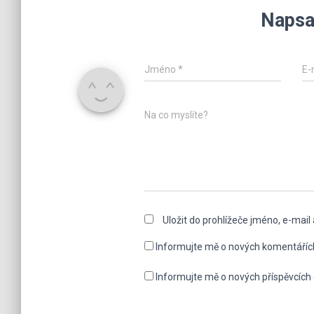
Napsa
Jméno
*
E-
Na co myslíte?
Uložit do prohlížeče jméno, e-mai
Informujte mě o nových komentáříc
Informujte mě o nových příspěvcích