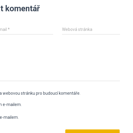
t komentář
mail
*
Webová stránka
l a webovou stránku pro budoucí komentáře.
h e-mailem.
 e-mailem.