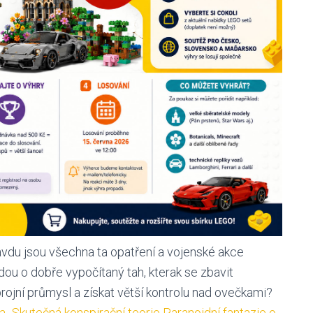
avdu jsou všechna ta opatření a vojenské akce
ou o dobře vypočítaný tah, kterak se zbavit
rojní průmysl a získat větší kontrolu nad ovečkami?
 „Skutečná konspirační teorie Paranoidní fantazie o