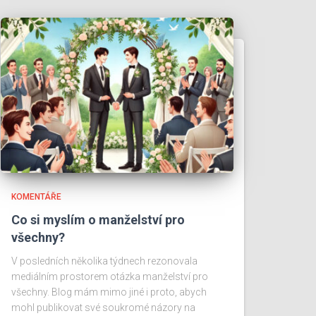
KOMENTÁŘE
Co si myslím o manželství pro
všechny?
V posledních několika týdnech rezonovala
mediálním prostorem otázka manželství pro
všechny. Blog mám mimo jiné i proto, abych
mohl publikovat své soukromé názory na