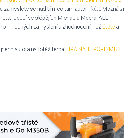
a zamyslete se nad tím, co tam autor říká…. Možná si
lista, jdoucí ve šlépějích Michaela Moora. ALE –
 v tom hodných zamyšlení a zhodnocení. Tož
čtěte
a
ejného autora na totéž téma:
HRA NA TERORISMUS