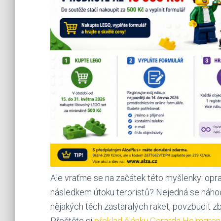
Ale vraťme se na začátek této myšlenky: opr
následkem útoku teroristů? Nejedná se náhod
nějakých těch zastaralých raket, povzbudit zb
Přečtěte si
překlad článku Gerarda Holmgrena