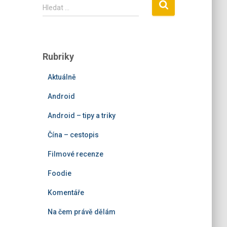
V
Hledat …
y
h
l
e
Rubriky
d
á
Aktuálně
v
á
Android
n
í
Android – tipy a triky
Čína – cestopis
Filmové recenze
Foodie
Komentáře
Na čem právě dělám