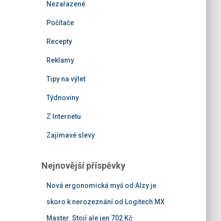
Nezařazené
Počítače
Recepty
Reklamy
Tipy na výlet
Týdnoviny
Z Internetu
Zajímavé slevy
Nejnovější příspěvky
Nová ergonomická myš od Alzy je
skoro k nerozeznání od Logitech MX
Master. Stojí ale jen 702 Kč