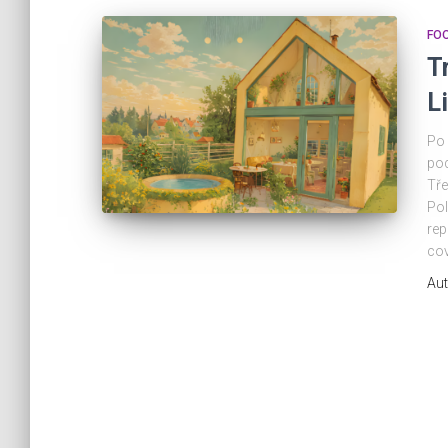
FOO
T
L
Po 
pod
Tře
Pol
rep
cov
Aut