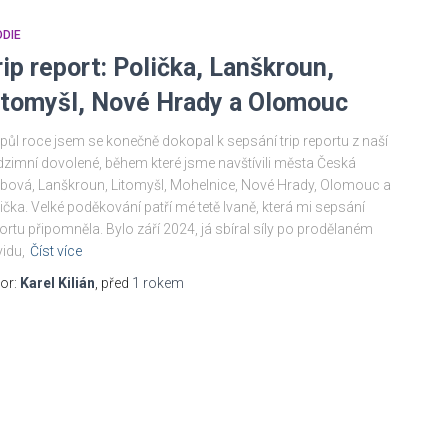
DIE
rip report: Polička, Lanškroun,
itomyšl, Nové Hrady a Olomouc
půl roce jsem se konečně dokopal k sepsání trip reportu z naší
zimní dovolené, během které jsme navštívili města Česká
bová, Lanškroun, Litomyšl, Mohelnice, Nové Hrady, Olomouc a
ička. Velké poděkování patří mé tetě Ivaně, která mi sepsání
ortu připomněla. Bylo září 2024, já sbíral síly po prodělaném
idu,
Číst více
or:
Karel Kilián
, před
1 rokem