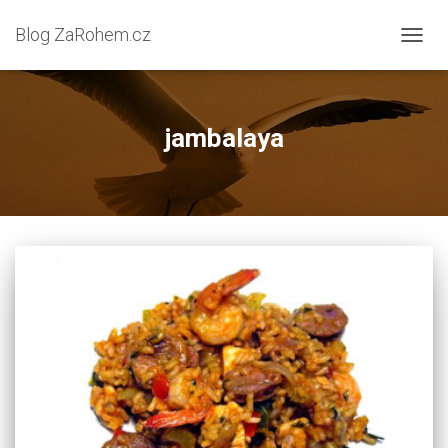
Blog ZaRohem.cz
PŘEP
NAVIG
jambalaya