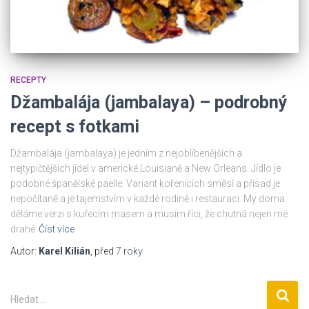
RECEPTY
Džambalája (jambalaya) – podrobný
recept s fotkami
Džambalája (jambalaya) je jedním z nejoblíbenějších a
nejtypičtějších jídel v americké Louisianě a New Orleans. Jídlo je
podobné španělské paelle. Variant kořenících směsí a přísad je
nepočítaně a je tajemstvím v každé rodině i restauraci. My doma
děláme verzi s kuřecím masem a musím říci, že chutná nejen mé
drahé
Číst více
Autor:
Karel Kilián
, před
7 roky
V
Hledat …
y