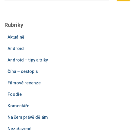
h
l
e
Rubriky
d
á
Aktuálně
v
á
Android
n
í
Android – tipy a triky
Čína – cestopis
Filmové recenze
Foodie
Komentáře
Na čem právě dělám
Nezařazené