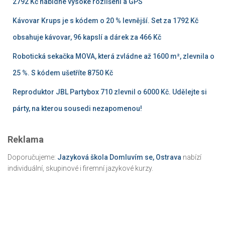
2792 Kč nabídne vysoké rozlišení a GPS
Kávovar Krups je s kódem o 20 % levnější. Set za 1792 Kč
obsahuje kávovar, 96 kapslí a dárek za 466 Kč
Robotická sekačka MOVA, která zvládne až 1600 m², zlevnila o
25 %. S kódem ušetříte 8750 Kč
Reproduktor JBL Partybox 710 zlevnil o 6000 Kč. Udělejte si
párty, na kterou sousedi nezapomenou!
Reklama
Doporučujeme:
Jazyková škola Domluvím se, Ostrava
nabízí
individuální, skupinové i firemní jazykové kurzy.