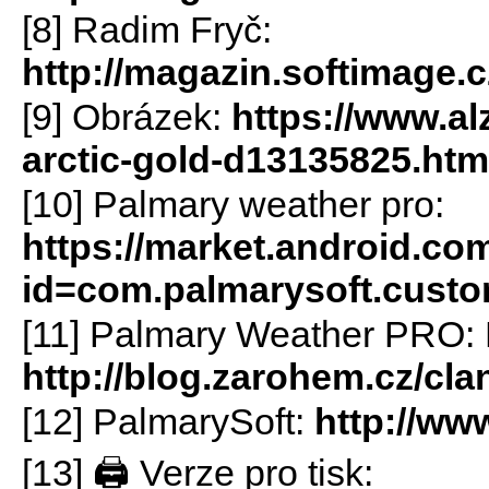
[8] Radim Fryč:
http://magazin.softimage
[9] Obrázek:
https://www.al
arctic-gold-d13135825.h
[10] Palmary weather pro:
https://market.android.com
id=com.palmarysoft.cust
[11] Palmary Weather PRO: 
http://blog.zarohem.cz/cl
[12] PalmarySoft:
http://ww
[13] 🖨 Verze pro tisk: