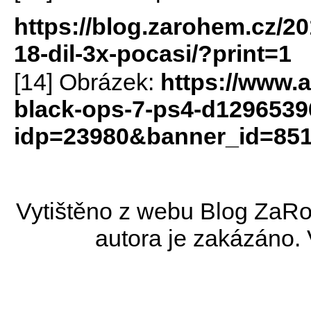
https://blog.zarohem.cz/20
18-dil-3x-pocasi/?print=1
[14] Obrázek:
https://www.a
black-ops-7-ps4-d1296539
idp=23980&banner_id=85
Vytištěno z webu Blog ZaRo
autora je zakázáno.