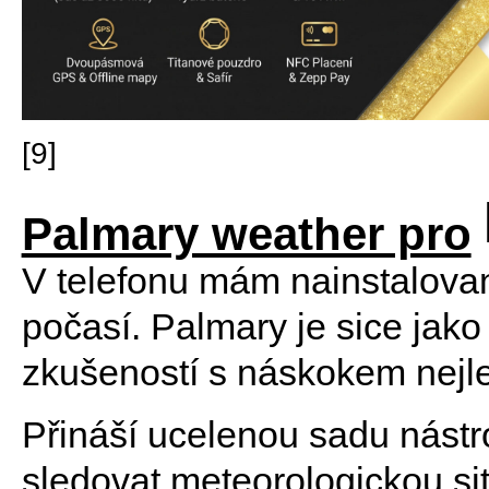
[9]
Palmary weather pro
V telefonu mám nainstalovan
počasí. Palmary je sice jako
zkušeností s náskokem nejle
Přináší ucelenou sadu nástr
sledovat meteorologickou sit