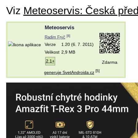
Viz
Meteoservis: Česká pře
Meteoservis
[8]
Radim Fryč
Verze
1.20 (6. 7. 2011)
Velikost
2,9 MB
2.1+
Zdarma
[5]
generuje SvetAndroida.cz