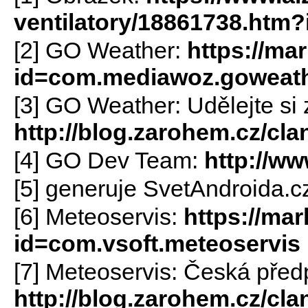
ventilatory/18861738.ht
[2] GO Weather:
https://ma
id=com.mediawoz.goweat
[3] GO Weather: Udělejte si 
http://blog.zarohem.cz/cl
[4] GO Dev Team:
http://w
[5] generuje SvetAndroida.c
[6] Meteoservis:
https://mar
id=com.vsoft.meteoservis
[7] Meteoservis: Česká před
http://blog.zarohem.cz/cl