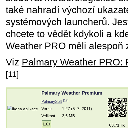
také nahradí výchozí ukazate
systémových launcherů. Jest
chcete to vědět kdykoli a kde
Weather PRO měli alespoň 
Viz
Palmary Weather PRO: P
[11]
Palmary Weather Premium
[12]
PalmarySoft
Verze
1.27 (5. 7. 2011)
Velikost
2,6 MB
1.6+
63,71 Kč