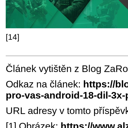
[14]
Článek vytištěn z Blog ZaR
Odkaz na článek:
https://b
pro-vas-android-18-dil-3x-
URL adresy v tomto příspěv
[1] Obrázek:
https://www.al