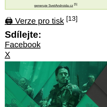
[5]
generuje SvetAndroida.cz
[13]
🖨 Verze pro tisk
Sdílejte:
Facebook
X