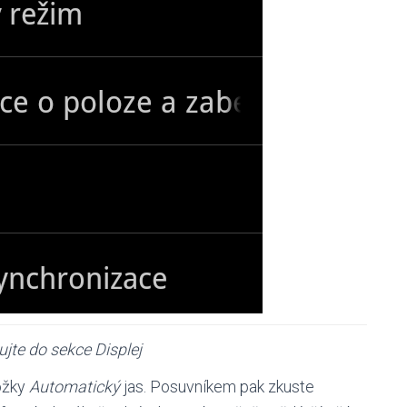
jte do sekce Displej
ložky
Automatický
jas. Posuvníkem pak zkuste