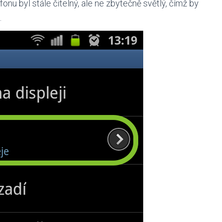
efonu byl stále čitelný, ale ne zbytečně světlý, čímž by
.