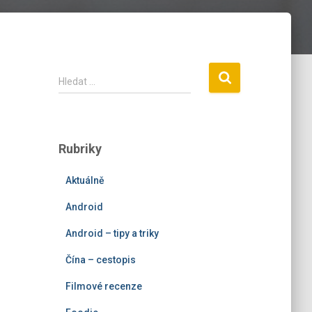
V
Hledat …
y
h
l
e
Rubriky
d
á
Aktuálně
v
á
Android
n
í
Android – tipy a triky
Čína – cestopis
Filmové recenze