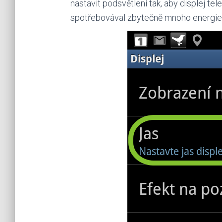
nastavit podsvětlení tak, aby displej tel
spotřebovával zbytečně mnoho energie