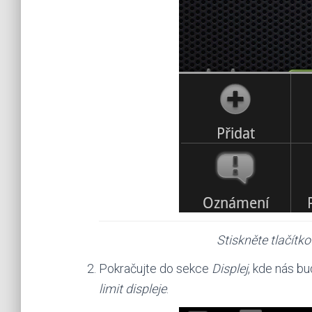
Stiskněte tlačítk
Pokračujte do sekce
Displej
, kde nás b
limit displeje
.