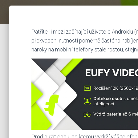
Patříte-li mezi začínající uživatele Androidu 
překvapeni nutností poměrně častého nabíjení
nároky na mobilní telefony stále rostou, stejně
Prodloužit dobu, po kterou vydrží váš telef