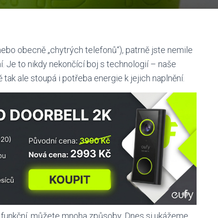
(nebo obecně „chytrých telefonů“), patrně jste nemile
. Je to nikdy nekončící boj s technologií – naše
 tak ale stoupá i potřeba energie k jejich naplnění.
on funkční, můžete mnoha způsoby. Dnes si ukážeme