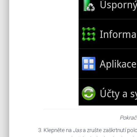
Pokraču
Klepněte na
Jas
a zrušte zaškrtnutí po