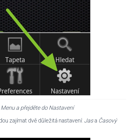
o Menu a přejděte do Nastavení
udou zajímat dvě důležitá nastavení:
Jas
a
Časový