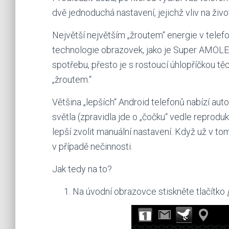
dvě jednoduchá nastavení, jejichž vliv na živo
Největší největším „žroutem“ energie v telef
technologie obrazovek, jako je Super AMOLED 
spotřebu, přesto je s rostoucí úhlopříčkou t
„žroutem.“
Většina „lepších“ Android telefonů nabízí aut
světla (zpravidla jde o „čočku“ vedle reproduk
lepší zvolit manuální nastavení. Když už v tom
v případě nečinnosti.
Jak tedy na to?
Na úvodní obrazovce stiskněte tlačítko