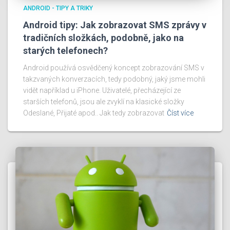
ANDROID - TIPY A TRIKY
Android tipy: Jak zobrazovat SMS zprávy v
tradičních složkách, podobně, jako na
starých telefonech?
Android používá osvědčený koncept zobrazování SMS v
takzvaných konverzacích, tedy podobný, jaký jsme mohli
vidět například u iPhone. Uživatelé, přecházející ze
starších telefonů, jsou ale zvyklí na klasické složky
Odeslané, Přijaté apod.. Jak tedy zobrazovat
Číst více