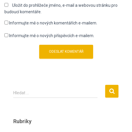
Uložit do prohlížeče jméno, e-mail a webovou stránku pro
budoucí komentáře.
Informujte mě o nových komentářích e-mailem.
Informujte mě o nových příspěvcích e-mailem.
V
Hledat …
y
h
l
e
Rubriky
d
á