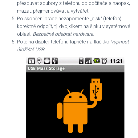
přesouvat soubory z telefonu do počítače a naopak,
mazat, přejmenovávat a vytvářet.
Po skončení práce nezapomeňte „disk“ (telefon)
korektně odpojit, tj. dvojklikem na šipku v systémové
oblasti
Bezpečně odebrat hardware
.
Poté na displeji telefonu tapněte na tlačítko
Vypnout
úložiště USB
.