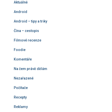
Aktuálně
v
á
Android
n
í
Android – tipy a triky
Čína – cestopis
Filmové recenze
Foodie
Komentáře
Na čem právě dělám
Nezařazené
Počítače
Recepty
Reklamy