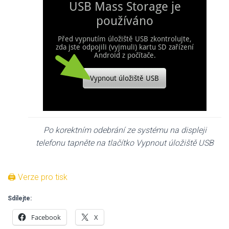
Po korektním odebrání ze systému na displeji
telefonu tapněte na tlačítko Vypnout úložiště USB
🖨 Verze pro tisk
Sdílejte:
Facebook
X