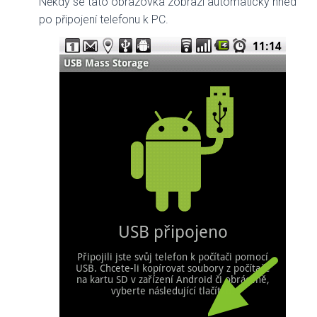
Někdy se tato obrazovka zobrazí automaticky hned
po připojení telefonu k PC.