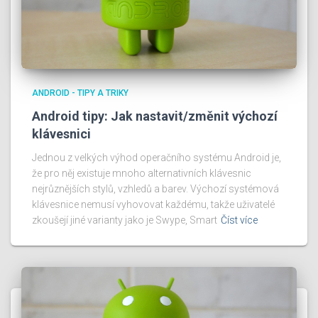
ANDROID - TIPY A TRIKY
Android tipy: Jak nastavit/změnit výchozí
klávesnici
Jednou z velkých výhod operačního systému Android je,
že pro něj existuje mnoho alternativních klávesnic
nejrůznějších stylů, vzhledů a barev. Výchozí systémová
klávesnice nemusí vyhovovat každému, takže uživatelé
zkoušejí jiné varianty jako je Swype, Smart
Číst více