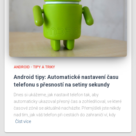
ANDROID - TIPY A TRIKY
Android tipy: Automatické nastavení času
telefonu s přesností na setiny sekundy
Dnes si ukážeme, jak nastavit telefon tak, aby
automaticky ukazoval přesný čas a zohledňoval, ve které
časové zóně se aktuálně nacházíte. Přemýšleli jste někdy
nad tím, jak váš telefon při cestách do zahraničí ví, kdy
Číst více