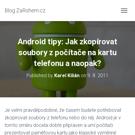
Blog ZaRohem.cz
P
Ř
E
P
N
Android tipy: Jak zkopírovat
O
U
soubory z počítače na kartu
T
telefonu a naopak?
N
A
V
Published by
Karel Kilián
on
9. 8. 2011
I
G
A
C
I
Je velmi pravděpodobné, že časem budete potřebovat
zkopírovat soubory z telefonu nebo do něj. Android je v
tomto směru docela dobře připraven a umí počítači
prezentovat paměťovou kartu jako klasické výměnné