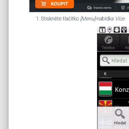
Stiskněte tlačítko
[Menu]
-nabídka
Více
.