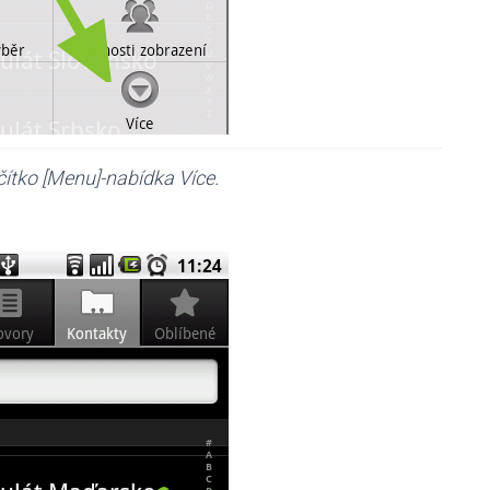
čítko [Menu]-nabídka Více.