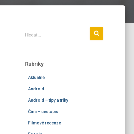
V
Hledat …
y
h
l
e
Rubriky
d
á
Aktuálně
v
á
Android
n
í
Android – tipy a triky
Čína – cestopis
Filmové recenze