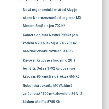
Nová ergonomická myš od Alzy je
skoro k nerozeznání od Logitech MX
Master. Stojí ale jen 702 Kč
Kamera do auta Navitel R99 4K je s
kódem o 20 % levnější. Za 2792 Kč
nabídne vysoké rozlišení a GPS
Kávovar Krups je s kódem o 20 %
levnější. Set za 1792 Kč obsahuje
kávovar, 96 kapslí a dárek za 466 Kč
Robotická sekačka MOVA, která
zvládne až 1600 m², zlevnila o 25 %. S
kódem ušetříte 8750 Kč