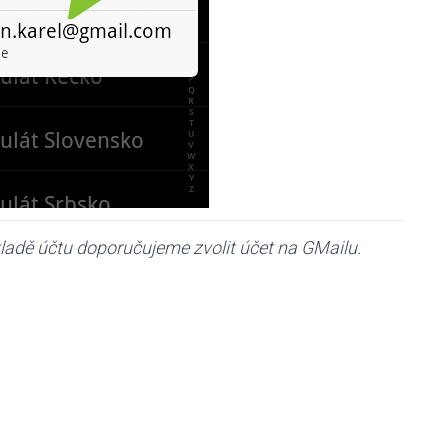
kladě účtu doporučujeme zvolit účet na GMailu.