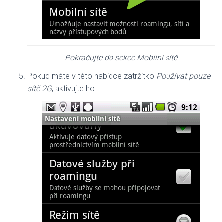
Pokračujte do sekce Mobilní sítě
Pokud máte v této nabídce zatržítko
Používat pouze
sítě 2G
, aktivujte ho.