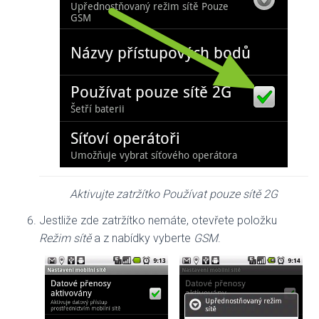
Aktivujte zatržítko Používat pouze sítě 2G
Jestliže zde zatržítko nemáte, otevřete položku
Režim sítě
a z nabídky vyberte
GSM
.