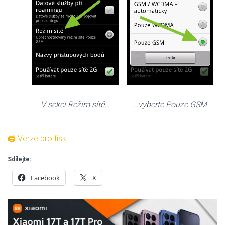
V sekci Režim sítě…
…vyberte Pouze GSM
🖨 Verze pro tisk
Sdílejte:
Facebook
X