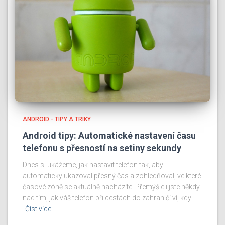
ANDROID - TIPY A TRIKY
Android tipy: Automatické nastavení času
telefonu s přesností na setiny sekundy
Dnes si ukážeme, jak nastavit telefon tak, aby
automaticky ukazoval přesný čas a zohledňoval, ve které
časové zóně se aktuálně nacházíte. Přemýšleli jste někdy
nad tím, jak váš telefon při cestách do zahraničí ví, kdy
Číst více