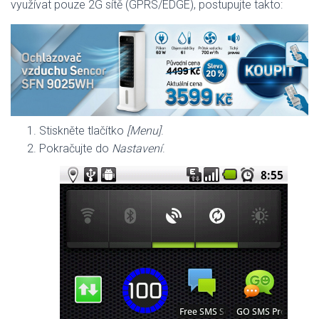
využívat pouze 2G sítě (GPRS/EDGE), postupujte takto:
Stiskněte tlačítko
[Menu]
.
Pokračujte do
Nastavení
.