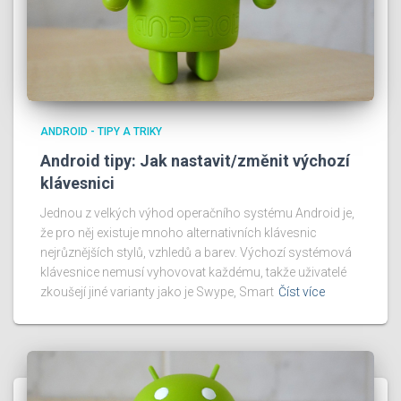
ANDROID - TIPY A TRIKY
Android tipy: Jak nastavit/změnit výchozí
klávesnici
Jednou z velkých výhod operačního systému Android je,
že pro něj existuje mnoho alternativních klávesnic
nejrůznějších stylů, vzhledů a barev. Výchozí systémová
klávesnice nemusí vyhovovat každému, takže uživatelé
zkoušejí jiné varianty jako je Swype, Smart
Číst více