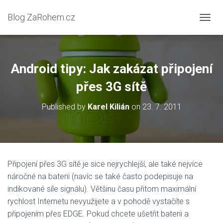
Blog ZaRohem.cz
P
Ř
E
P
N
Android tipy: Jak zakázat připojení
O
U
přes 3G sítě
T
N
Published by
Karel Kilián
on
23. 7. 2011
A
V
I
G
A
C
Připojení přes 3G sítě je sice nejrychlejší, ale také nejvíce
I
náročné na baterii (navíc se také často podepisuje na
indikované síle signálu). Většinu času přitom maximální
rychlost Internetu nevyužijete a v pohodě vystačíte s
připojením přes EDGE. Pokud chcete ušetřit baterii a