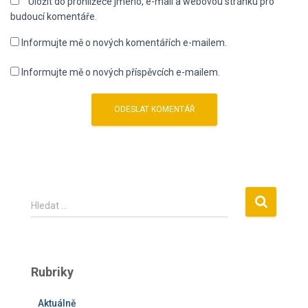
Uložit do prohlížeče jméno, e-mail a webovou stránku pro
budoucí komentáře.
Informujte mě o nových komentářích e-mailem.
Informujte mě o nových příspěvcích e-mailem.
V
Hledat …
y
h
l
e
Rubriky
d
á
Aktuálně
v