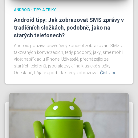
ANDROID - TIPY A TRIKY
Android tipy: Jak zobrazovat SMS zprávy v
tradičních složkách, podobně, jako na
starých telefonech?
Android používá osvědčený koncept zobrazování SMS v
takzvaných konverzacích, tedy podobný, jaký jsme mohli
vidět například u iPhone. Uživatelé, přecházející ze
starších telefonů, jsou ale zvyklí na klasické složky
Odeslané, Přijaté apod.. Jak tedy zobrazovat
Číst více