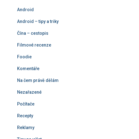
á
Android
n
í
Android – tipy a triky
Čína – cestopis
Filmové recenze
Foodie
Komentáře
Na čem právě dělám
Nezařazené
Počítače
Recepty
Reklamy