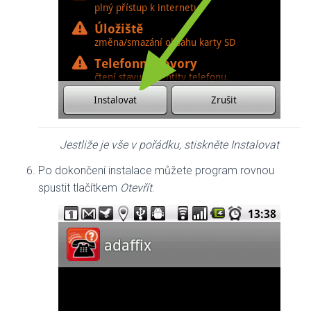
Jestliže je vše v pořádku, stiskněte Instalovat
Po dokončení instalace můžete program rovnou
spustit tlačítkem
Otevřít
.