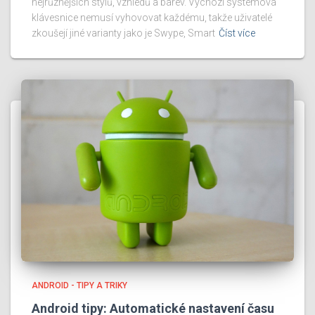
nejrůznějších stylů, vzhledů a barev. Výchozí systémová
klávesnice nemusí vyhovovat každému, takže uživatelé
zkoušejí jiné varianty jako je Swype, Smart
Číst více
ANDROID - TIPY A TRIKY
Android tipy: Automatické nastavení času