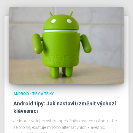
ANDROID - TIPY A TRIKY
Android tipy: Jak nastavit/změnit výchozí
klávesnici
Jednou z velkých výhod operačního systému Android je,
že pro něj existuje mnoho alternativních klávesnic