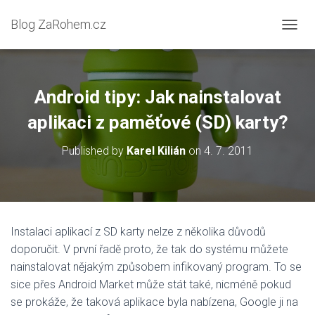
Blog ZaRohem.cz
P
Ř
E
P
N
Android tipy: Jak nainstalovat
O
U
aplikaci z paměťové (SD) karty?
T
N
Published by
Karel Kilián
on
4. 7. 2011
A
V
I
G
A
C
Instalaci aplikací z SD karty nelze z několika důvodů
I
doporučit. V první řadě proto, že tak do systému můžete
nainstalovat nějakým způsobem infikovaný program. To se
sice přes Android Market může stát také, nicméně pokud
se prokáže, že taková aplikace byla nabízena, Google ji na