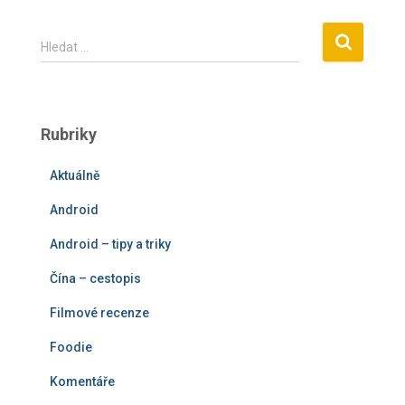
V
Hledat …
y
h
l
e
Rubriky
d
á
Aktuálně
v
á
Android
n
í
Android – tipy a triky
Čína – cestopis
Filmové recenze
Foodie
Komentáře