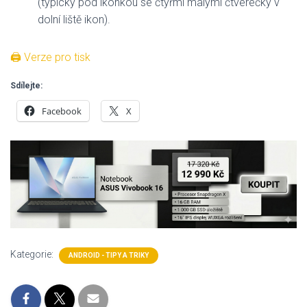
(typicky pod ikonkou se čtyřmi malými čtverečky v
dolní liště ikon).
🖨 Verze pro tisk
Sdílejte:
Facebook
X
Kategorie:
ANDROID - TIPY A TRIKY