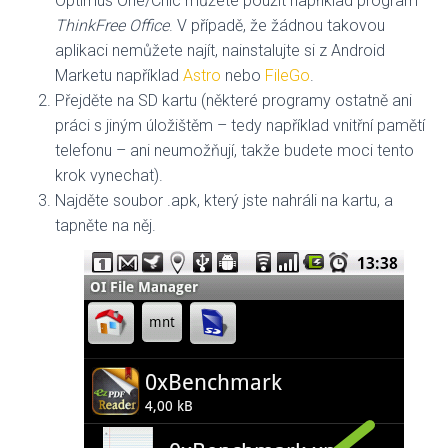
Optimus One/Chic můžete použít například program
ThinkFree Office
. V případě, že žádnou takovou
aplikaci nemůžete najít, nainstalujte si z Android
Marketu například
Astro
nebo
FileGo
.
Přejděte na SD kartu (některé programy ostatně ani
práci s jiným úložištěm – tedy například vnitřní pamětí
telefonu – ani neumožňují, takže budete moci tento
krok vynechat).
Najděte soubor .apk, který jste nahráli na kartu, a
tapněte na něj.