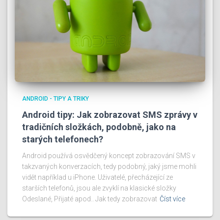
ANDROID - TIPY A TRIKY
Android tipy: Jak zobrazovat SMS zprávy v
tradičních složkách, podobně, jako na
starých telefonech?
Android používá osvědčený koncept zobrazování SMS v
takzvaných konverzacích, tedy podobný, jaký jsme mohli
vidět například u iPhone. Uživatelé, přecházející ze
starších telefonů, jsou ale zvyklí na klasické složky
Odeslané, Přijaté apod.. Jak tedy zobrazovat
Číst více