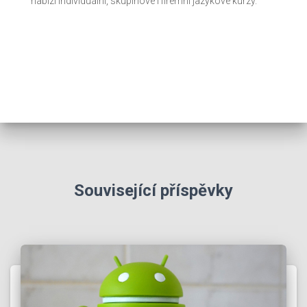
nabízí individuální, skupinové i firemní jazykové kurzy.
Související příspěvky