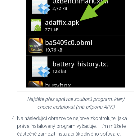
Najděte přes správce souborů program, který
chcete instalovat (má příponu APK)
Na následující obrazovce nejprve zkontrolujte, jaká
práva instalovaný program vyžaduje. I tím můžete
částečně zamezit instalaci škodlivého software.