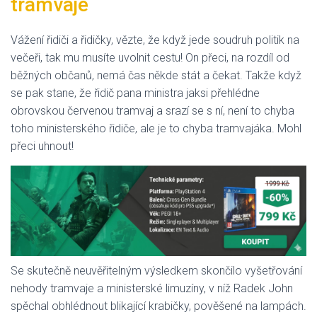
tramvaje
Vážení řidiči a řidičky, vězte, že když jede soudruh politik na
večeři, tak mu musíte uvolnit cestu! On přeci, na rozdíl od
běžných občanů, nemá čas někde stát a čekat. Takže když
se pak stane, že řidič pana ministra jaksi přehlédne
obrovskou červenou tramvaj a srazí se s ní, není to chyba
toho ministerského řidiče, ale je to chyba tramvajáka. Mohl
přeci uhnout!
Se skutečně neuvěřitelným výsledkem skončilo vyšetřování
nehody tramvaje a ministerské limuzíny, v níž Radek John
spěchal obhlédnout blikající krabičky, pověšené na lampách.