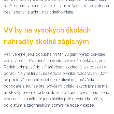
raději nechat v bance. Za rok si pak můžete užít dovolenou
bez negativní pachuti následného dluhu.
VV by na vysokých školách
nahradily školné zápisným
Věci veřejné jsou, odpusťte mi ten vulgární výraz, očividně
zcela v prdeli. Po slibném úvodu, kdy voliči očekávali, že se
Radek John pustí do stíhání všech zloduchů, jak to viděli v
pořadu Na vlastní oči, následovalo velké rozčarování. John
se podle všeho opil mocí a z relativního „správňáka-
pohodáře z lidu“ se stal obyčejný politik, jakých jsme tu měli
už stovky. Svou rétorikou jde ve stopách pověstného slona
v porcelánu a některé jeho hlášky jistě otevírají hasičům,
policistům a záchranářům pomyslné nože v kapse.