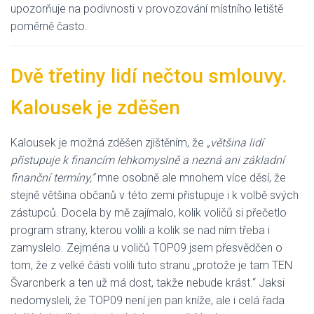
upozorňuje na podivnosti v provozování místního letiště
poměrně často.
Dvě třetiny lidí nečtou smlouvy.
Kalousek je zděšen
Kalousek je možná zděšen zjištěním, že
„většina lidí
přistupuje k financím lehkomyslně a nezná ani základní
finanční termíny,“
mne osobně ale mnohem více děsí, že
stejně většina občanů v této zemi přistupuje i k volbě svých
zástupců. Docela by mě zajímalo, kolik voličů si přečetlo
program strany, kterou volili a kolik se nad ním třeba i
zamyslelo. Zejména u voličů TOP09 jsem přesvědčen o
tom, že z velké části volili tuto stranu „protože je tam TEN
Švarcnberk a ten už má dost, takže nebude krást.“ Jaksi
nedomysleli, že TOP09 není jen pan kníže, ale i celá řada