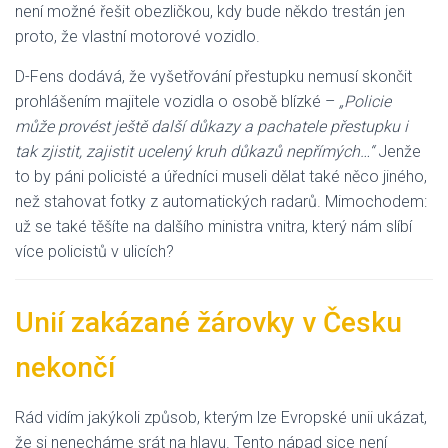
není možné řešit obezličkou, kdy bude někdo trestán jen
proto, že vlastní motorové vozidlo.
D-Fens dodává, že vyšetřování přestupku nemusí skončit
prohlášením majitele vozidla o osobě blízké –
„Policie
může provést ještě další důkazy a pachatele přestupku i
tak zjistit, zajistit ucelený kruh důkazů nepřímých…“
Jenže
to by páni policisté a úředníci museli dělat také něco jiného,
než stahovat fotky z automatických radarů. Mimochodem:
už se také těšíte na dalšího ministra vnitra, který nám slíbí
více policistů v ulicích?
Unií zakázané žárovky v Česku
nekončí
Rád vidím jakýkoli způsob, kterým lze Evropské unii ukázat,
že si nenecháme srát na hlavu. Tento nápad sice není