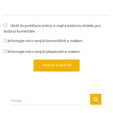
Uložit do prohlížeče jméno, e-mail a webovou stránku pro
budoucí komentáře.
Informujte mě o nových komentářích e-mailem.
Informujte mě o nových příspěvcích e-mailem.
V
Hledat …
y
h