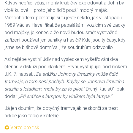
Kdyby nepřijel včas, mohly krabičky explodovat a John by
viděl kulové – proto jeho řidič použil modrý maják.
Mimochodem: pamatuje si tu ještě někdo, jak v listopadu
1989 Václav Havel říkal, že papalášům, vozícím své zadky
pod majáky, je konec a že nově budou smět výstražné
zařízení používat jen sanitky a hasiči? Kde jsou ty časy, kdy
jsme se bláhově domnívali, že soudruhům odzvonilo.
Asi nejlépe vystihli údiv nad výsledkem vyšetřování dva
čtenáři v diskuzi pod článkem. První, vystupující pod nickem
J.K. 7, napsal:
„Za srážku Johnovy limuzíny může řidič
tramvaje, o tom není pochyb. Kdyby se Johnova limuzína
srazila s letadlem, mohl by za to pilot.“
Druhý Rudla01 pak
dodal:
„Při srážce s lampou by viníkem byla lampa.“
Já jen doufám, že dotyčný tramvaják neskončí za trest
někde jako topič v kotelně….
🖨 Verze pro tisk