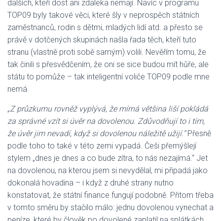
dalších, kteří dost ani zdaleka nemají. Navíc v programu
TOP09 byly takové věci, které šly v neprospěch státních
zaměstnanců, rodin s dětmi, mladých lidí atd. a přesto se
právě v dotčených skupinách našla řada těch, kteří tuto
stranu (vlastně proti sobě samým) volili. Nevěřím tomu, že
tak činili s přesvědčením, že oni se sice budou mít hůře, ale
státu to pomůže – tak inteligentní voliče TOP09 podle mne
nemá.
„Z průzkumu rovněž vyplývá, že mírná většina liší pokládá
za správné vzít si úvěr na dovolenou. Zdůvodňují to i tím,
že úvěr jim nevadí, když si dovolenou náležitě užijí.“
Přesně
podle toho to také v této zemi vypadá. Češi přemýšlejí
stylem „dnes je dnes a co bude zítra, to nás nezajímá.“ Jet
na dovolenou, na kterou jsem si nevydělal, mi připadá jako
dokonalá hovadina – i když z druhé strany nutno
konstatovat, že státní finance fungují podobně. Přitom třeba
v tomto směru by stačilo málo: jednu dovolenou vynechat a
peníze, které by člověk po dovolené zaplatil na splátkách,