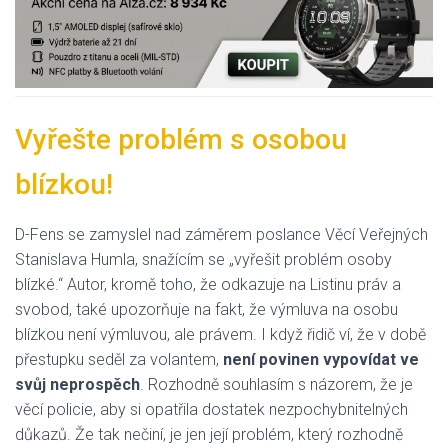
Vyřešte problém s osobou
blízkou!
D-Fens se zamyslel nad záměrem poslance Věcí Veřejných
Stanislava Humla, snažícím se „vyřešit problém osoby
blízké.“ Autor, kromě toho, že odkazuje na Listinu práv a
svobod, také upozorňuje na fakt, že výmluva na osobu
blízkou není výmluvou, ale právem. I když řidič ví, že v době
přestupku seděl za volantem,
není povinen vypovídat ve
svůj neprospěch
. Rozhodně souhlasím s názorem, že je
věcí policie, aby si opatřila dostatek nezpochybnitelných
důkazů. Že tak nečiní, je jen její problém, který rozhodně