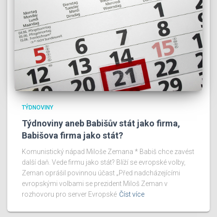
TÝDNOVINY
Týdnoviny aneb Babišův stát jako firma,
Babišova firma jako stát?
Komunistický nápad Miloše Zemana * Babiš chce zavést
další daň. Vede firmu jako stát? Blíží se evropské volby,
Zeman oprášil povinnou účast „Před nadcházejícími
evropskými volbami se prezident Miloš Zeman v
rozhovoru pro server Evropské
Číst více