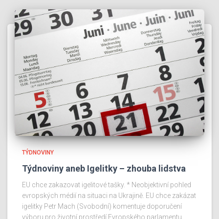
TÝDNOVINY
Týdnoviny aneb Igelitky – zhouba lidstva
EU chce zakazovat igelitové tašky. * Neobjektivní pohled
evropských médií na situaci na Ukrajině. EU chce zakázat
igelitky Petr Mach (Svobodní) komentuje doporučení
výboru pro životní prostředí Evropského parlamentu,