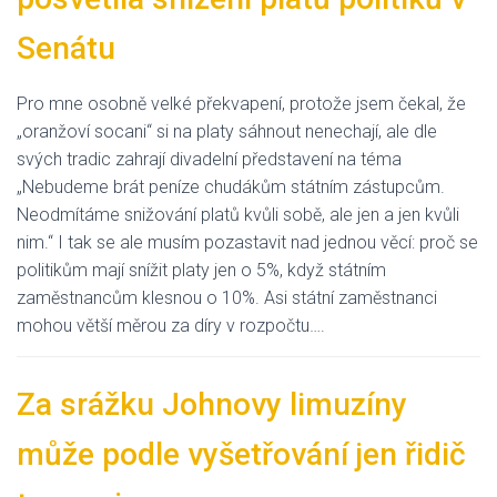
Senátu
Pro mne osobně velké překvapení, protože jsem čekal, že
„oranžoví socani“ si na platy sáhnout nenechají, ale dle
svých tradic zahrají divadelní představení na téma
„Nebudeme brát peníze chudákům státním zástupcům.
Neodmítáme snižování platů kvůli sobě, ale jen a jen kvůli
nim.“ I tak se ale musím pozastavit nad jednou věcí: proč se
politikům mají snížit platy jen o 5%, když státním
zaměstnancům klesnou o 10%. Asi státní zaměstnanci
mohou větší měrou za díry v rozpočtu….
Za srážku Johnovy limuzíny
může podle vyšetřování jen řidič