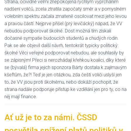
Strana, očividně velmi znepokojená rychlým vyprcháním
nadšení voličů, zcela ztratila započatý směr a v pomyslném
volebním spektru začala zmateně oscilovat mezi jeho levou
a pravou částí. Nejprve přišel (prý levičácký) nápad, že VV
nebudou podporovat školné. Dost možná tím získali
dočasné sympatie budoucích studentů a chudých rodin.
Pak se ale objevil další návrh, tentokrát typicky politický:
školné Věci veřejné podporovat nebudou, ale souhlasily by
se zápisným! Přeci si nerozhádají křehkou koalici, díky které
se (bývalá) firma jejich sponzora Bárty dostala k zajímavým
kšeftům, že?! Teď je jen otázkou, zda čeští voliči uslyší jen
to, že VV jsou proti školnému, nebo dokáží pochopit, že
strana nadále podporuje přístup ke vzdělání jen pro ty, co na
něj mají finance.
Ať už je to za námi. ČSSD
posvětila snížení platů politiků v