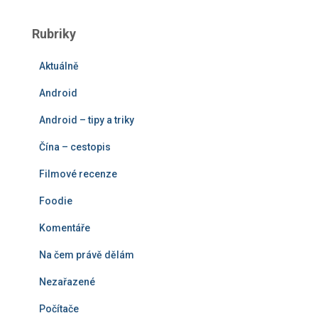
l
e
Rubriky
d
á
Aktuálně
v
á
Android
n
í
Android – tipy a triky
Čína – cestopis
Filmové recenze
Foodie
Komentáře
Na čem právě dělám
Nezařazené
Počítače