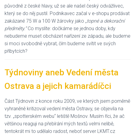
původně z české hlavy, už se ale našel český odvážlivec,
který se do něj pustil. Podnikavec začal v e-shopu prodávat
zakázané 75 W a 100 W žárovky jako
„topné a dekorační
předměty.“
Co myslíte: dočkáme se jednou doby, kdy
nebudeme muset obcházet nařízení ze západu, ale budeme
si moci svobodně vybrat, čím budeme svítit ve svých
příbytcích?
Týdnoviny aneb Vedení města
Ostrava a jejich kamarádíčci
Část Týdnovin z konce roku 2009, ve kterých jsem poměrně
vyhraněně kritizoval vedení města Ostravy, se objevila na
tzv. „spotterském webu“ letiště Mošnov. Musím říci, že ač
většinou reaguji na přebírání mých textů velmi nelibě,
tentokrát mi to udělalo radost, neboť server LKMT.cz