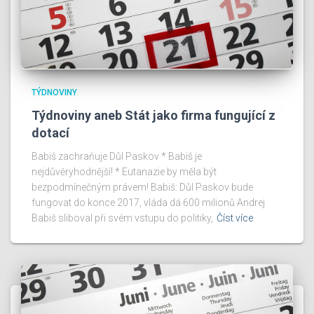
TÝDNOVINY
Týdnoviny aneb Stát jako firma fungující z
dotací
Babiš zachraňuje Důl Paskov * Babiš je
nejdůvěryhodnější! * Eutanazie by měla být
bezpodmínečným právem! Babiš: Důl Paskov bude
fungovat do konce 2017, vláda dá 600 milionů Andrej
Babiš sliboval při svém vstupu do politiky,
Číst více