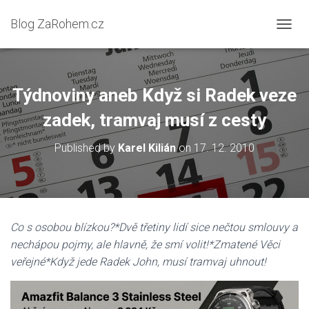
Blog ZaRohem.cz
P
Ř
E
P
N
Týdnoviny aneb Když si Radek veze
O
U
zadek, tramvaj musí z cesty
T
N
Published by
Karel Kilián
on
17. 12. 2010
A
V
I
G
A
C
Co s osobou blízkou?*Dvě třetiny lidí sice nečtou smlouvy a
I
nechápou pojmy, ale hlavně, že smí volit!*Zmatené Věci
veřejné*Když jede Radek John, musí tramvaj uhnout!