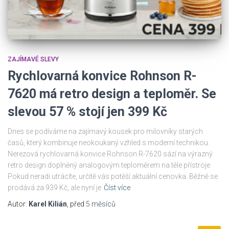
ZAJÍMAVÉ SLEVY
Rychlovarná konvice Rohnson R-
7620 má retro design a teploměr. Se
slevou 57 % stojí jen 399 Kč
Dnes se podíváme na zajímavý kousek pro milovníky starých
časů, který kombinuje neokoukaný vzhled s moderní technikou.
Nerezová rychlovarná konvice Rohnson R-7620 sází na výrazný
retro design doplněný analogovým teploměrem na těle přístroje.
Pokud neradi utrácíte, určitě vás potěší aktuální cenovka. Běžně se
prodává za 939 Kč, ale nyní je
Číst více
Autor:
Karel Kilián
, před
5 měsíců