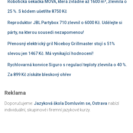
Robotická sekačka MOVA, která zvládne až 1600 m², zlevnila o
25 %. S kódem ušetříte 8750 Kč
Reproduktor JBL Partybox 710 zlevnil o 6000 Kč. Udělejte si
párty, na kterou sousedi nezapomenou!
Přenosný elektrický gril Niceboy Grillmaster stojí s 51%
slevou jen 1467 Kč. Má vynikající hodnocení!
Rychlovarná konvice Siguro s regulací teploty zlevnila o 40 %.
Za 899 Kč získáte bleskový ohřev
Reklama
Doporučujeme:
Jazyková škola Domluvím se, Ostrava
nabízí
individuální, skupinové i firemní jazykové kurzy.