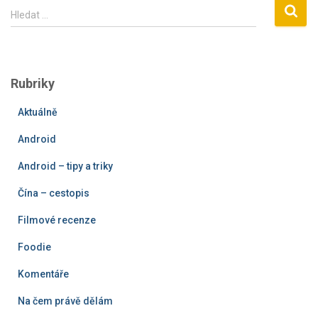
V
Hledat …
y
h
l
e
Rubriky
d
á
Aktuálně
v
á
Android
n
í
Android – tipy a triky
Čína – cestopis
Filmové recenze
Foodie
Komentáře
Na čem právě dělám